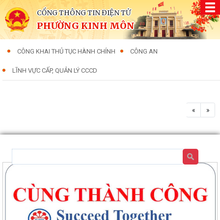
CỔNG THÔNG TIN ĐIỆN TỬ
PHƯỜNG KINH MÔN
CÔNG KHAI THỦ TỤC HÀNH CHÍNH
CÔNG AN
LĨNH VỰC CẤP, QUẢN LÝ CCCD
«
»