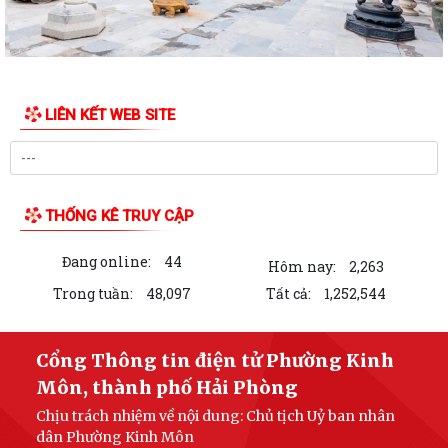
LIÊN KẾT WEB SITE
THỐNG KÊ TRUY CẬP
Đang online:
44
Hôm nay:
2,263
Trong tuần:
48,097
Tất cả:
1,252,544
Cổng Thông tin điện tử Phường Kinh
Môn, thành phố Hải Phòng
Chịu trách nhiệm về nội dung: Chủ tịch Uỷ ban nhân
dân Phường Kinh Môn