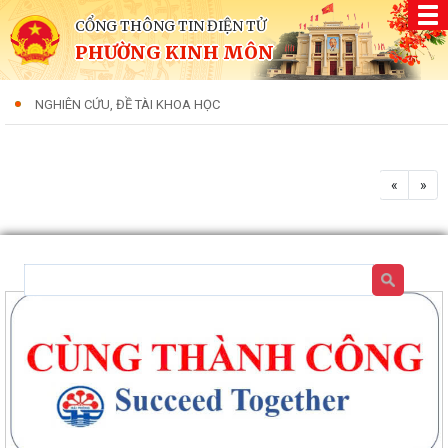
CỔNG THÔNG TIN ĐIỆN TỬ
PHƯỜNG KINH MÔN
NGHIÊN CỨU, ĐỀ TÀI KHOA HỌC
«
»