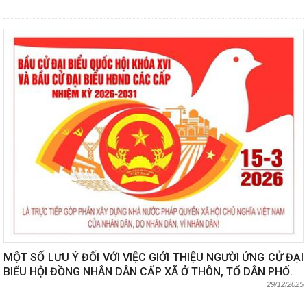
MỘT SỐ LƯU Ý ĐỐI VỚI VIỆC GIỚI THIỆU NGƯỜI ỨNG CỬ ĐẠI
BIỂU HỘI ĐỒNG NHÂN DÂN CẤP XÃ Ở THÔN, TỔ DÂN PHỐ.
29/12/2025