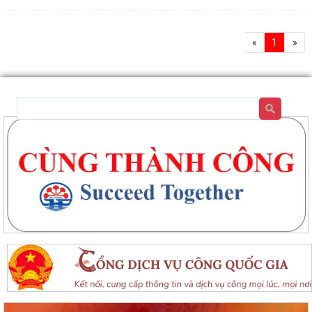
«
1
»