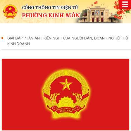
CỔNG THÔNG TIN ĐIỆN TỬ
PHƯỜNG KINH MÔN
GIẢI ĐÁP PHẢN ÁNH KIẾN NGHỊ CỦA NGƯỜI DÂN, DOANH NGHIỆP, HỘ
KINH DOANH