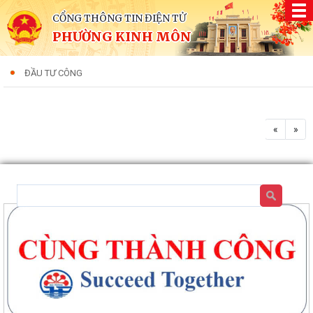
CỔNG THÔNG TIN ĐIỆN TỬ
PHƯỜNG KINH MÔN
ĐẦU TƯ CÔNG
«
»