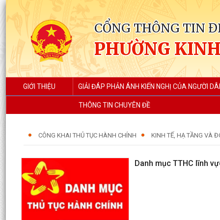
CỔNG THÔNG TIN Đ
PHƯỜNG KIN
GIỚI THIỆU
GIẢI ĐÁP PHẢN ÁNH KIẾN NGHỊ CỦA NGƯỜI DÂ
THÔNG TIN CHUYÊN ĐỀ
CÔNG KHAI THỦ TỤC HÀNH CHÍNH
KINH TẾ, HẠ TẦNG VÀ Đ
Danh mục TTHC lĩnh vự