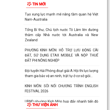
TIN MỚI
Tạo xung lực mạnh mẽ nâng tầm quan hệ Việt
Nam-Australia
Tổng Bí thư, Chủ tịch nước Tô Lâm lên đường
thăm cấp Nhà nước tới Australia và New
Zealand
PHƯỜNG KINH MÔN: HỖ TRỢ LƯU ĐỘNG CÀI
ĐẶT, SỬ DỤNG ETAX MOBILE VÀ NỘP THUẾ
ĐẤT PHI NÔNG NGHIỆP
Đội tuyển Hải Phòng đoạt giải A Hội thi lực lượng
tham gia bảo vệ an ninh, trật tự ở cơ sở giỏi...
KINH MÔN: SÔI NỔI CHƯƠNG TRÌNH ENGLISH
FESTIVAL 2026
UBND phường Kinh Môn họp đẩy nhanh tiến độ
THƯ VIỆN ẢNH
giải phóng mặt bằng các dự án