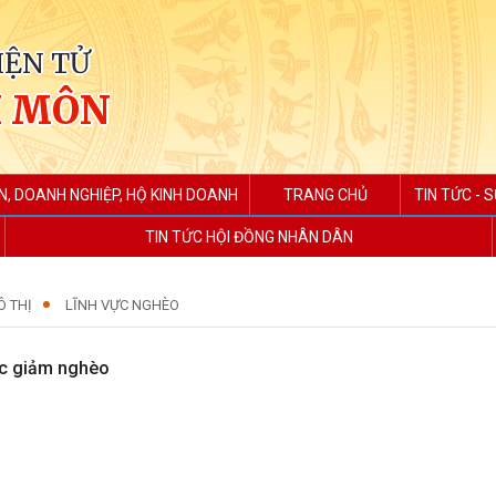
IỆN TỬ
H MÔN
N, DOANH NGHIỆP, HỘ KINH DOANH
TRANG CHỦ
TIN TỨC - S
TIN TỨC HỘI ĐỒNG NHÂN DÂN
Ô THỊ
LĨNH VỰC NGHÈO
c giảm nghèo