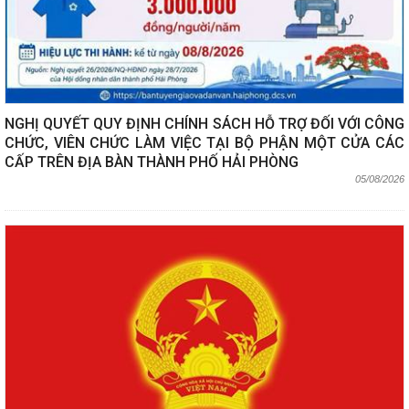
NGHỊ QUYẾT QUY ĐỊNH CHÍNH SÁCH HỖ TRỢ ĐỐI VỚI CÔNG
CHỨC, VIÊN CHỨC LÀM VIỆC TẠI BỘ PHẬN MỘT CỬA CÁC
CẤP TRÊN ĐỊA BÀN THÀNH PHỐ HẢI PHÒNG
05/08/2026