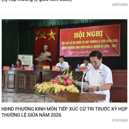
24/07/2026
HĐND PHƯỜNG KINH MÔN TIẾP XÚC CỬ TRI TRƯỚC KỲ HỌP
THƯỜNG LỆ GIỮA NĂM 2026.
07/07/2026