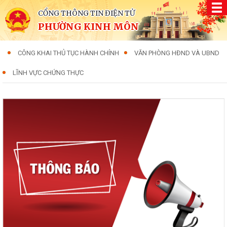
CỔNG THÔNG TIN ĐIỆN TỬ
PHƯỜNG KINH MÔN
CÔNG KHAI THỦ TỤC HÀNH CHÍNH
VĂN PHÒNG HĐND VÀ UBND
LĨNH VỰC CHỨNG THỰC