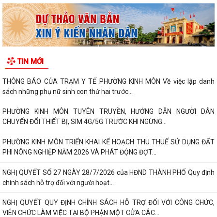
TIN MỚI
THÔNG BÁO CỦA TRẠM Y TẾ PHƯỜNG KINH MÔN Về việc lập danh
sách những phụ nữ sinh con thứ hai trước...
PHƯỜNG KINH MÔN TUYÊN TRUYỀN, HƯỚNG DẪN NGƯỜI DÂN
CHUYỂN ĐỔI THIẾT BỊ, SIM 4G/5G TRƯỚC KHI NGỪNG...
PHƯỜNG KINH MÔN TRIỂN KHAI KẾ HOẠCH THU THUẾ SỬ DỤNG ĐẤT
PHI NÔNG NGHIỆP NĂM 2026 VÀ PHÁT ĐỘNG ĐỢT...
NGHỊ QUYẾT SỐ 27 NGÀY 28/7/2026 của HĐND THÀNH PHỐ Quy định
chính sách hỗ trợ đối với người hoạt...
NGHỊ QUYẾT QUY ĐỊNH CHÍNH SÁCH HỖ TRỢ ĐỐI VỚI CÔNG CHỨC,
VIÊN CHỨC LÀM VIỆC TẠI BỘ PHẬN MỘT CỬA CÁC...