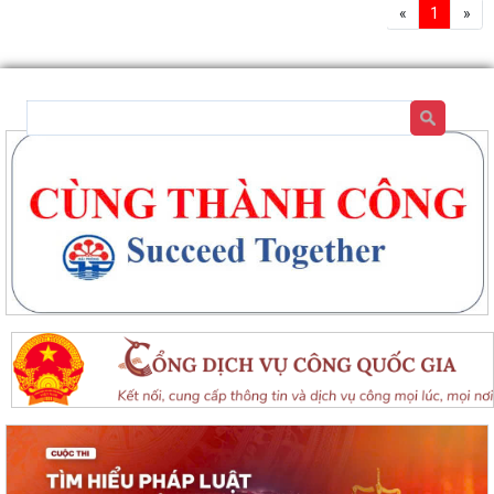
«
1
»