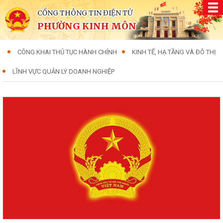
CỔNG THÔNG TIN ĐIỆN TỬ
PHƯỜNG KINH MÔN
CÔNG KHAI THỦ TỤC HÀNH CHÍNH
KINH TẾ, HẠ TẦNG VÀ ĐÔ THỊ
LĨNH VỰC QUẢN LÝ DOANH NGHIỆP