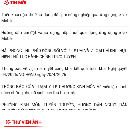
TIN MỚI
Triển khai nộp thuế sử dụng đất phi nông nghiệp qua ứng dụng eTax
Mobile
Hướng dẫn cài đặt và sử dụng, nộp thuế qua dụng ứng dụng eTax
Mobile
HẢI PHÒNG THU PHÍ 0 ĐỒNG ĐỐI VỚI 4 LỆ PHÍ VÀ 7 LOẠI PHÍ KHI THỰC
HIỆN THỦ TỤC HÀNH CHÍNH TRỰC TUYẾN
Thông báo về việc niêm yết công khai kết quả triển khai Nghị quyết
04/2026/NQ-HĐND ngày 20/4/2026...
THÔNG BÁO CỦA TRẠM Y TẾ PHƯỜNG KINH MÔN Về việc lập danh
sách những phụ nữ sinh con thứ hai trước...
PHƯỜNG KINH MÔN TUYÊN TRUYỀN, HƯỚNG DẪN NGƯỜI DÂN
CHUYỂN ĐỔI THIẾT BỊ, SIM 4G/5G TRƯỚC KHI NGỪNG...
THƯ VIỆN ẢNH