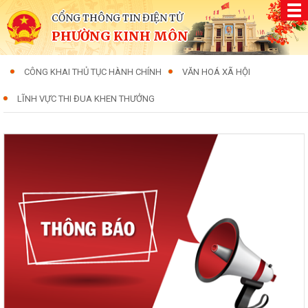
CỔNG THÔNG TIN ĐIỆN TỬ
PHƯỜNG KINH MÔN
CÔNG KHAI THỦ TỤC HÀNH CHÍNH
VĂN HOÁ XÃ HỘI
LĨNH VỰC THI ĐUA KHEN THƯỞNG