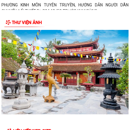
PHƯỜNG KINH MÔN TUYÊN TRUYỀN, HƯỚNG DẪN NGƯỜI DÂN
CHUYỂN ĐỔI THIẾT BỊ, SIM 4G/5G TRƯỚC KHI NGỪNG...
THƯ VIỆN ẢNH