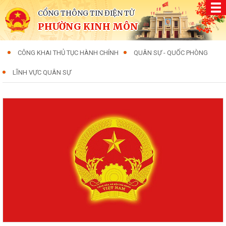
CỔNG THÔNG TIN ĐIỆN TỬ
PHƯỜNG KINH MÔN
CÔNG KHAI THỦ TỤC HÀNH CHÍNH
QUÂN SỰ - QUỐC PHÒNG
LĨNH VỰC QUÂN SỰ