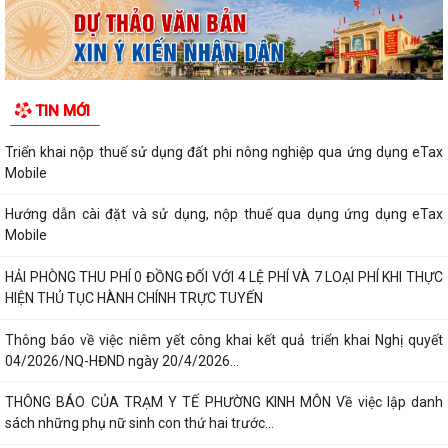
TIN MỚI
Triển khai nộp thuế sử dụng đất phi nông nghiệp qua ứng dụng eTax
Mobile
Hướng dẫn cài đặt và sử dụng, nộp thuế qua dụng ứng dụng eTax
Mobile
HẢI PHÒNG THU PHÍ 0 ĐỒNG ĐỐI VỚI 4 LỆ PHÍ VÀ 7 LOẠI PHÍ KHI THỰC
HIỆN THỦ TỤC HÀNH CHÍNH TRỰC TUYẾN
Thông báo về việc niêm yết công khai kết quả triển khai Nghị quyết
04/2026/NQ-HĐND ngày 20/4/2026...
THÔNG BÁO CỦA TRẠM Y TẾ PHƯỜNG KINH MÔN Về việc lập danh
sách những phụ nữ sinh con thứ hai trước...