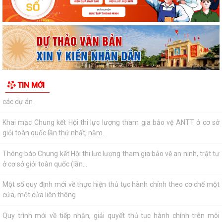
Thông báo Chung kết Hội thi lực lượng tham gia bảo vệ an ninh, trật tự
ở cơ sở giỏi toàn quốc (lần...
Một số quy định mới về thực hiện thủ tục hành chính theo cơ chế một
cửa, một cửa liên thông
Quy trình mới về tiếp nhận, giải quyết thủ tục hành chính trên môi
TIN MỚI
trường điện tử
Triển khai nộp thuế sử dụng đất phi nông nghiệp qua ứng dụng eTax
Mobile
Hướng dẫn cài đặt và sử dụng, nộp thuế qua dụng ứng dụng eTax
Mobile
HẢI PHÒNG THU PHÍ 0 ĐỒNG ĐỐI VỚI 4 LỆ PHÍ VÀ 7 LOẠI PHÍ KHI THỰC
HIỆN THỦ TỤC HÀNH CHÍNH TRỰC TUYẾN
Thông báo về việc niêm yết công khai kết quả triển khai Nghị quyết
04/2026/NQ-HĐND ngày 20/4/2026...