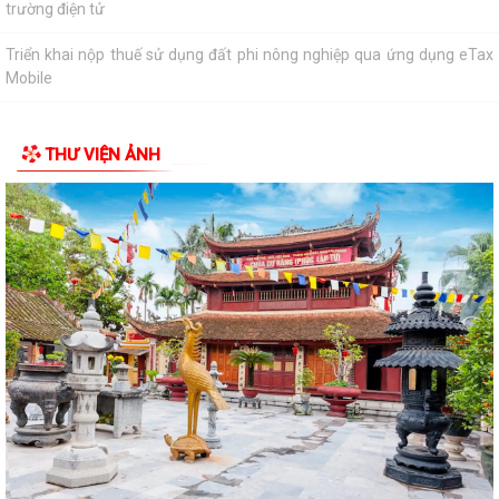
THÔNG BÁO CỦA TRẠM Y TẾ PHƯỜNG KINH MÔN Về việc lập danh
sách những phụ nữ sinh con thứ hai trước...
PHƯỜNG KINH MÔN TUYÊN TRUYỀN, HƯỚNG DẪN NGƯỜI DÂN
CHUYỂN ĐỔI THIẾT BỊ, SIM 4G/5G TRƯỚC KHI NGỪNG...
THƯ VIỆN ẢNH
PHƯỜNG KINH MÔN TRIỂN KHAI KẾ HOẠCH THU THUẾ SỬ DỤNG ĐẤT
PHI NÔNG NGHIỆP NĂM 2026 VÀ PHÁT ĐỘNG ĐỢT...
Vòng chung kết Hội thi lực lượng tham gia bảo vệ an ninh trật tự ở cơ
sở giỏi toàn quốc sẽ diễn ra...
NGHỊ QUYẾT SỐ 27 NGÀY 28/7/2026 của HĐND THÀNH PHỐ Quy định
chính sách hỗ trợ đối với người hoạt...
NGHỊ QUYẾT QUY ĐỊNH CHÍNH SÁCH HỖ TRỢ ĐỐI VỚI CÔNG CHỨC,
VIÊN CHỨC LÀM VIỆC TẠI BỘ PHẬN MỘT CỬA CÁC...
QUYẾT ĐỊNH Về việc công bố thủ tục hành chính nội bộ mới ban hành
thuộc phạm vi chức năng quản lý...