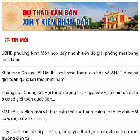
PHƯỜNG KINH MÔN: HỖ TRỢ LƯU ĐỘNG CÀI ĐẶT, SỬ DỤNG ETAX
MOBILE VÀ NỘP THUẾ ĐẤT PHI NÔNG NGHIỆP
Đội tuyển Hải Phòng đoạt giải A Hội thi lực lượng tham gia bảo vệ an
ninh, trật tự ở cơ sở giỏi...
TIN MỚI
KINH MÔN: SÔI NỔI CHƯƠNG TRÌNH ENGLISH FESTIVAL 2026
UBND phường Kinh Môn họp đẩy nhanh tiến độ giải phóng mặt bằng
các dự án
Khai mạc Chung kết Hội thi lực lượng tham gia bảo vệ ANTT ở cơ sở
giỏi toàn quốc lần thứ nhất, năm...
Thông báo Chung kết Hội thi lực lượng tham gia bảo vệ an ninh, trật tự
ở cơ sở giỏi toàn quốc (lần...
Một số quy định mới về thực hiện thủ tục hành chính theo cơ chế một
cửa, một cửa liên thông
Quy trình mới về tiếp nhận, giải quyết thủ tục hành chính trên môi
trường điện tử