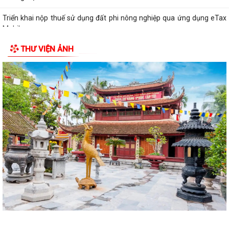
Triển khai nộp thuế sử dụng đất phi nông nghiệp qua ứng dụng eTax
Mobile
THƯ VIỆN ẢNH
Hướng dẫn cài đặt và sử dụng, nộp thuế qua dụng ứng dụng eTax
Mobile
HẢI PHÒNG THU PHÍ 0 ĐỒNG ĐỐI VỚI 4 LỆ PHÍ VÀ 7 LOẠI PHÍ KHI THỰC
HIỆN THỦ TỤC HÀNH CHÍNH TRỰC TUYẾN
Thông báo về việc niêm yết công khai kết quả triển khai Nghị quyết
04/2026/NQ-HĐND ngày 20/4/2026...
THÔNG BÁO CỦA TRẠM Y TẾ PHƯỜNG KINH MÔN Về việc lập danh
sách những phụ nữ sinh con thứ hai trước...
PHƯỜNG KINH MÔN TUYÊN TRUYỀN, HƯỚNG DẪN NGƯỜI DÂN
CHUYỂN ĐỔI THIẾT BỊ, SIM 4G/5G TRƯỚC KHI NGỪNG...
PHƯỜNG KINH MÔN TRIỂN KHAI KẾ HOẠCH THU THUẾ SỬ DỤNG ĐẤT
PHI NÔNG NGHIỆP NĂM 2026 VÀ PHÁT ĐỘNG ĐỢT...