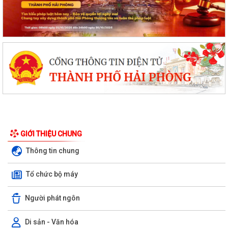
GIỚI THIỆU CHUNG
Đội tuyển Hải Phòng đoạt giải A Hội thi lực lượng tham gia bảo vệ an
Thông tin chung
ninh, trật tự ở cơ sở giỏi...
Tổ chức bộ máy
KINH MÔN: SÔI NỔI CHƯƠNG TRÌNH ENGLISH FESTIVAL 2026
Người phát ngôn
UBND phường Kinh Môn họp đẩy nhanh tiến độ giải phóng mặt bằng
các dự án
Di sản - Văn hóa