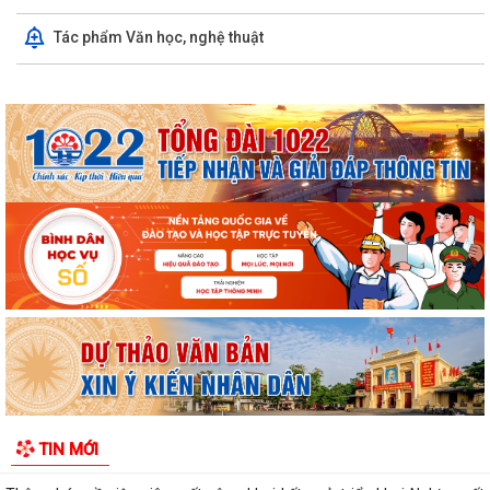
Khai mạc Chung kết Hội thi lực lượng tham gia bảo vệ ANTT ở cơ sở
Tác phẩm Văn học, nghệ thuật
giỏi toàn quốc lần thứ nhất, năm...
Thông báo Chung kết Hội thi lực lượng tham gia bảo vệ an ninh, trật tự
ở cơ sở giỏi toàn quốc (lần...
Một số quy định mới về thực hiện thủ tục hành chính theo cơ chế một
cửa, một cửa liên thông
Quy trình mới về tiếp nhận, giải quyết thủ tục hành chính trên môi
trường điện tử
Triển khai nộp thuế sử dụng đất phi nông nghiệp qua ứng dụng eTax
Mobile
Hướng dẫn cài đặt và sử dụng, nộp thuế qua dụng ứng dụng eTax
Mobile
HẢI PHÒNG THU PHÍ 0 ĐỒNG ĐỐI VỚI 4 LỆ PHÍ VÀ 7 LOẠI PHÍ KHI THỰC
TIN MỚI
HIỆN THỦ TỤC HÀNH CHÍNH TRỰC TUYẾN