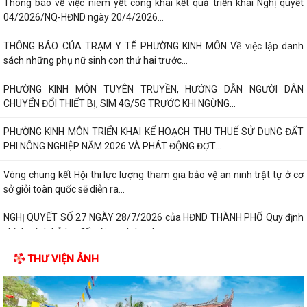
Thông báo về việc niêm yết công khai kết quả triển khai Nghị quyết
04/2026/NQ-HĐND ngày 20/4/2026...
THÔNG BÁO CỦA TRẠM Y TẾ PHƯỜNG KINH MÔN Về việc lập danh
sách những phụ nữ sinh con thứ hai trước...
PHƯỜNG KINH MÔN TUYÊN TRUYỀN, HƯỚNG DẪN NGƯỜI DÂN
CHUYỂN ĐỔI THIẾT BỊ, SIM 4G/5G TRƯỚC KHI NGỪNG...
PHƯỜNG KINH MÔN TRIỂN KHAI KẾ HOẠCH THU THUẾ SỬ DỤNG ĐẤT
PHI NÔNG NGHIỆP NĂM 2026 VÀ PHÁT ĐỘNG ĐỢT...
Vòng chung kết Hội thi lực lượng tham gia bảo vệ an ninh trật tự ở cơ
sở giỏi toàn quốc sẽ diễn ra...
NGHỊ QUYẾT SỐ 27 NGÀY 28/7/2026 của HĐND THÀNH PHỐ Quy định
chính sách hỗ trợ đối với người hoạt...
THƯ VIỆN ẢNH
NGHỊ QUYẾT QUY ĐỊNH CHÍNH SÁCH HỖ TRỢ ĐỐI VỚI CÔNG CHỨC,
VIÊN CHỨC LÀM VIỆC TẠI BỘ PHẬN MỘT CỬA CÁC...
QUYẾT ĐỊNH Về việc công bố thủ tục hành chính nội bộ mới ban hành