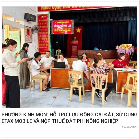
PHƯỜNG KINH MÔN: HỖ TRỢ LƯU ĐỘNG CÀI ĐẶT, SỬ DỤNG
ETAX MOBILE VÀ NỘP THUẾ ĐẤT PHI NÔNG NGHIỆP
09/08/2026