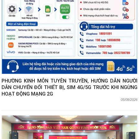
PHƯỜNG KINH MÔN TUYÊN TRUYỀN, HƯỚNG DẪN NGƯỜI
DÂN CHUYỂN ĐỔI THIẾT BỊ, SIM 4G/5G TRƯỚC KHI NGỪNG
HOẠT ĐỘNG MẠNG 2G
05/08/2026