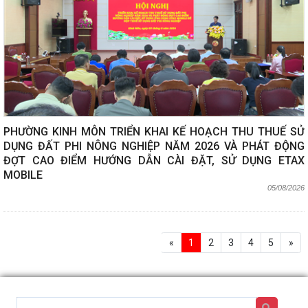
PHƯỜNG KINH MÔN TRIỂN KHAI KẾ HOẠCH THU THUẾ SỬ
DỤNG ĐẤT PHI NÔNG NGHIỆP NĂM 2026 VÀ PHÁT ĐỘNG
ĐỢT CAO ĐIỂM HƯỚNG DẪN CÀI ĐẶT, SỬ DỤNG ETAX
MOBILE
05/08/2026
«
1
2
3
4
5
»