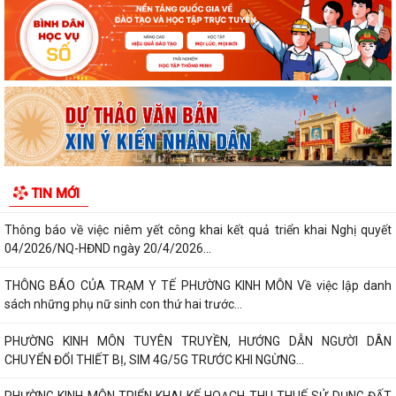
Quy trình mới về tiếp nhận, giải quyết thủ tục hành chính trên môi
trường điện tử
Triển khai nộp thuế sử dụng đất phi nông nghiệp qua ứng dụng eTax
Mobile
Hướng dẫn cài đặt và sử dụng, nộp thuế qua dụng ứng dụng eTax
Mobile
HẢI PHÒNG THU PHÍ 0 ĐỒNG ĐỐI VỚI 4 LỆ PHÍ VÀ 7 LOẠI PHÍ KHI THỰC
TIN MỚI
HIỆN THỦ TỤC HÀNH CHÍNH TRỰC TUYẾN
Thông báo về việc niêm yết công khai kết quả triển khai Nghị quyết
04/2026/NQ-HĐND ngày 20/4/2026...
THÔNG BÁO CỦA TRẠM Y TẾ PHƯỜNG KINH MÔN Về việc lập danh
sách những phụ nữ sinh con thứ hai trước...
PHƯỜNG KINH MÔN TUYÊN TRUYỀN, HƯỚNG DẪN NGƯỜI DÂN
CHUYỂN ĐỔI THIẾT BỊ, SIM 4G/5G TRƯỚC KHI NGỪNG...