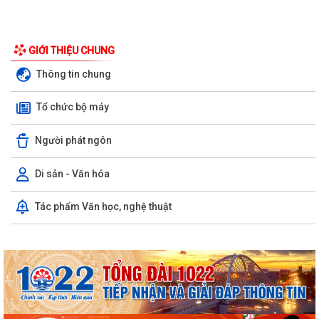
GIỚI THIỆU CHUNG
Đội tuyển Hải Phòng đoạt giải A Hội thi lực lượng tham gia bảo vệ an
Thông tin chung
ninh, trật tự ở cơ sở giỏi...
Tổ chức bộ máy
KINH MÔN: SÔI NỔI CHƯƠNG TRÌNH ENGLISH FESTIVAL 2026
Người phát ngôn
UBND phường Kinh Môn họp đẩy nhanh tiến độ giải phóng mặt bằng
các dự án
Di sản - Văn hóa
Khai mạc Chung kết Hội thi lực lượng tham gia bảo vệ ANTT ở cơ sở
Tác phẩm Văn học, nghệ thuật
giỏi toàn quốc lần thứ nhất, năm...
Thông báo Chung kết Hội thi lực lượng tham gia bảo vệ an ninh, trật tự
ở cơ sở giỏi toàn quốc (lần...
Một số quy định mới về thực hiện thủ tục hành chính theo cơ chế một
cửa, một cửa liên thông