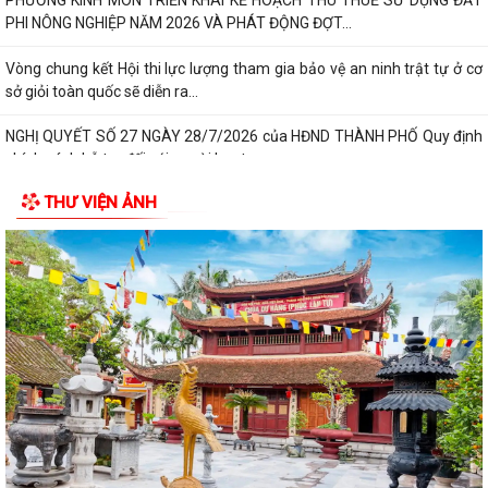
PHƯỜNG KINH MÔN TRIỂN KHAI KẾ HOẠCH THU THUẾ SỬ DỤNG ĐẤT
PHI NÔNG NGHIỆP NĂM 2026 VÀ PHÁT ĐỘNG ĐỢT...
Vòng chung kết Hội thi lực lượng tham gia bảo vệ an ninh trật tự ở cơ
sở giỏi toàn quốc sẽ diễn ra...
NGHỊ QUYẾT SỐ 27 NGÀY 28/7/2026 của HĐND THÀNH PHỐ Quy định
chính sách hỗ trợ đối với người hoạt...
THƯ VIỆN ẢNH
NGHỊ QUYẾT QUY ĐỊNH CHÍNH SÁCH HỖ TRỢ ĐỐI VỚI CÔNG CHỨC,
VIÊN CHỨC LÀM VIỆC TẠI BỘ PHẬN MỘT CỬA CÁC...
QUYẾT ĐỊNH Về việc công bố thủ tục hành chính nội bộ mới ban hành
thuộc phạm vi chức năng quản lý...
QUYẾT ĐỊNH Về việc công bố danh mục thủ tục hành chính được sửa
đổi, bổ sung, bị bãi bỏ thuộc phạm...
Nghị quyết số 07/2026/NQ-HĐND ngày 23/6/2026 của HĐND thành
phố về quy định chế độ quà tặng của...
Quyết đinh Về việc thu hồi Giấy chứng nhận quyền sử dụng đất đã cấp