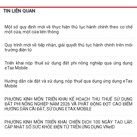
TIN LIÊN QUAN
Một số quy định mới về thực hiện thủ tục hành chính theo cơ chế
một cửa, một cửa liên thông
Quy trình mới về tiếp nhận, giải quyết thủ tục hành chính trên môi
trường điện tử
Triển khai nộp thuế sử dụng đất phi nông nghiệp qua ứng dụng
eTax Mobile
Hướng dẫn cài đặt và sử dụng, nộp thuế qua dụng ứng dụng eTax
Mobile
PHƯỜNG KINH MÔN TRIỂN KHAI KẾ HOẠCH THU THUẾ SỬ DỤNG
ĐẤT PHI NÔNG NGHIỆP NĂM 2026 VÀ PHÁT ĐỘNG ĐỢT CAO ĐIỂM
HƯỚNG DẪN CÀI ĐẶT, SỬ DỤNG ETAX MOBILE
PHƯỜNG KINH MÔN TRIỂN KHAI CHIẾN DỊCH 100 NGÀY TẠO LẬP,
CẬP NHẬT SỔ SỨC KHỎE ĐIỆN TỬ TRÊN ỨNG DỤNG VNeID