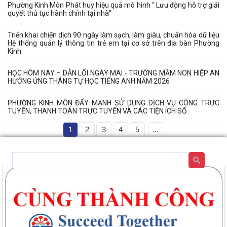
Phường Kinh Môn Phát huy hiệu quả mô hình “ Lưu động hỗ trợ giải
quyết thủ tục hành chính tại nhà”
Triển khai chiến dịch 90 ngày làm sạch, làm giàu, chuẩn hóa dữ liệu
Hệ thống quản lý thông tin trẻ em tại cơ sở trên địa bàn Phường
Kinh.
HỌC HÔM NAY – DẪN LỐI NGÀY MAI - TRƯỜNG MẦM NON HIỆP AN
HƯỞNG ỨNG THÁNG TỰ HỌC TIẾNG ANH NĂM 2026
PHƯỜNG KINH MÔN ĐẨY MẠNH SỬ DỤNG DỊCH VỤ CÔNG TRỰC
TUYẾN, THANH TOÁN TRỰC TUYẾN VÀ CÁC TIỆN ÍCH SỐ
1
2
3
4
5
...