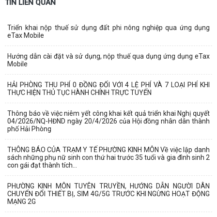
TIN LIÊN QUAN
Triển khai nộp thuế sử dụng đất phi nông nghiệp qua ứng dụng
eTax Mobile
Hướng dẫn cài đặt và sử dụng, nộp thuế qua dụng ứng dụng eTax
Mobile
HẢI PHÒNG THU PHÍ 0 ĐỒNG ĐỐI VỚI 4 LỆ PHÍ VÀ 7 LOẠI PHÍ KHI
THỰC HIỆN THỦ TỤC HÀNH CHÍNH TRỰC TUYẾN
Thông báo về việc niêm yết công khai kết quả triển khai Nghị quyết
04/2026/NQ-HĐND ngày 20/4/2026 của Hội đồng nhân dân thành
phố Hải Phòng
THÔNG BÁO CỦA TRẠM Y TẾ PHƯỜNG KINH MÔN Về việc lập danh
sách những phụ nữ sinh con thứ hai trước 35 tuổi và gia đình sinh 2
con gái đạt thành tích...
PHƯỜNG KINH MÔN TUYÊN TRUYỀN, HƯỚNG DẪN NGƯỜI DÂN
CHUYỂN ĐỔI THIẾT BỊ, SIM 4G/5G TRƯỚC KHI NGỪNG HOẠT ĐỘNG
MẠNG 2G