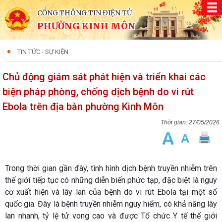
CỔNG THÔNG TIN ĐIỆN TỬ
PHƯỜNG KINH MÔN
TIN TỨC - SỰ KIỆN
Chủ động giám sát phát hiện và triển khai các
biện pháp phòng, chống dịch bệnh do vi rút
Ebola trên địa bàn phường Kinh Môn
27/05/2026
Trong thời gian gần đây, tình hình dịch bệnh truyền nhiễm trên
thế giới tiếp tục có những diễn biến phức tạp, đặc biệt là nguy
cơ xuất hiện và lây lan của bệnh do vi rút Ebola tại một số
quốc gia. Đây là bệnh truyền nhiễm nguy hiểm, có khả năng lây
lan nhanh, tỷ lệ tử vong cao và được Tổ chức Y tế thế giới