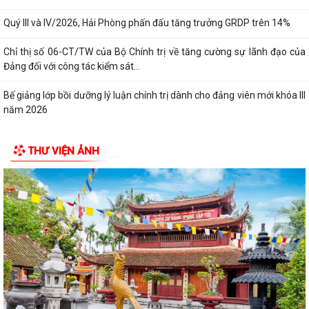
Quý III và IV/2026, Hải Phòng phấn đấu tăng trưởng GRDP trên 14%
Chỉ thị số 06-CT/TW của Bộ Chính trị về tăng cường sự lãnh đạo của
Đảng đối với công tác kiểm sát...
Bế giảng lớp bồi dưỡng lý luận chính trị dành cho đảng viên mới khóa III
năm 2026
PHƯỜNG KINH MÔN TRIỂN KHAI CHIẾN DỊCH 100 NGÀY TẠO LẬP, CẬP
THƯ VIỆN ẢNH
NHẬT SỔ SỨC KHỎE ĐIỆN TỬ TRÊN ỨNG DỤNG...
Thông báo Lịch làm việc của Lãnh đạo HĐND và UBND phường tuần 32
(từ ngày 03/8/2026 đến ngày...
Đảng ủy phường Kinh Môn giao ban Bí thư chi bộ, Tổ trưởng tổ dân
phố tháng 8 năm 2026.
Lưu Hạ vô địch Giải bóng đá Thiếu niên U15 phường Kinh Môn hè năm
2026