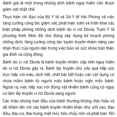
đánh giá là một trong những dịch bệnh nguy hiểm cần được
giám sát chặt chẽ.
Thực hiện chỉ đạo của Bộ Y tế và Sở Y tế Hải Phòng về việc
tăng cường công tác giám sát, phát hiện sớm và triển khai các
biện pháp phòng chống dịch bệnh do vi rút Ebola, Trạm Y tế
phường Kinh Môn đã chủ động xây dựng kế hoạch phòng
chống dịch, tăng cường công tác tuyên truyền nhằm nâng cao
nhận thức của người dân trong việc bảo vệ sức khỏe bản thân,
gia đình và cộng đồng.
Bệnh do vi rút Ebola là bệnh truyền nhiễm cấp tính nguy hiểm
do vi rút Ebola gây ra. Bệnh lây truyền chủ yếu qua tiếp xúc
trực tiếp với máu, dịch tiết, chất bài tiết hoặc các vật dụng có
chứa mầm bệnh từ người mắc bệnh hoặc nghi mắc bệnh.
Ngoài ra, việc tiếp xúc với động vật nhiễm bệnh cũng có nguy
cơ làm lây truyền vi rút Ebola sang người.
Các triệu chứng ban đầu của bệnh thường không đặc hiệu và
dễ nhầm lẫn với các bệnh truyền nhiễm khác như sốt cao, đau
đầu, đau cơ, đau họng, mệt mỏi, tiêu chảy, nôn và phát ban. Khi