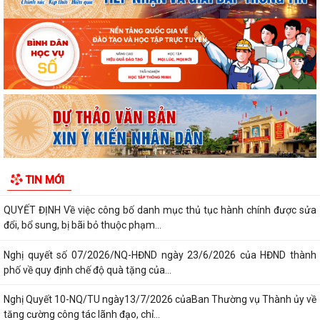
CHUYỂN ĐỔI THIẾT BỊ, SIM 4G/5G TRƯỚC KHI NGỪNG...
PHƯỜNG KINH MÔN TRIỂN KHAI KẾ HOẠCH THU THUẾ SỬ DỤNG ĐẤT
PHI NÔNG NGHIỆP NĂM 2026 VÀ PHÁT ĐỘNG ĐỢT...
NGHỊ QUYẾT SỐ 27 NGÀY 28/7/2026 của HĐND THÀNH PHỐ Quy định
chính sách hỗ trợ đối với người hoạt...
NGHỊ QUYẾT QUY ĐỊNH CHÍNH SÁCH HỖ TRỢ ĐỐI VỚI CÔNG CHỨC,
VIÊN CHỨC LÀM VIỆC TẠI BỘ PHẬN MỘT CỬA CÁC...
QUYẾT ĐỊNH Về việc công bố thủ tục hành chính nội bộ mới ban hành
TIN MỚI
thuộc phạm vi chức năng quản lý...
QUYẾT ĐỊNH Về việc công bố danh mục thủ tục hành chính được sửa
đổi, bổ sung, bị bãi bỏ thuộc phạm...
Nghị quyết số 07/2026/NQ-HĐND ngày 23/6/2026 của HĐND thành
phố về quy định chế độ quà tặng của...
Nghị Quyết 10-NQ/TU ngày13/7/2026 củaBan Thường vụ Thành ủy về
tăng cường công tác lãnh đạo, chỉ...