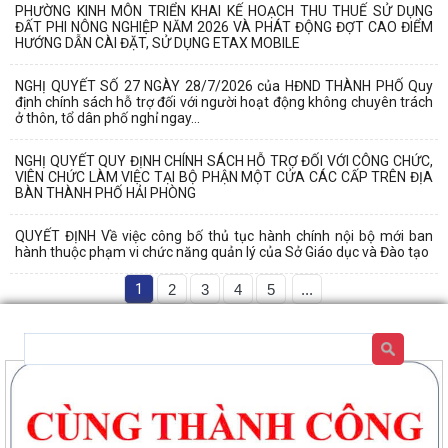
PHƯỜNG KINH MÔN TRIỂN KHAI KẾ HOẠCH THU THUẾ SỬ DỤNG
ĐẤT PHI NÔNG NGHIỆP NĂM 2026 VÀ PHÁT ĐỘNG ĐỢT CAO ĐIỂM
HƯỚNG DẪN CÀI ĐẶT, SỬ DỤNG ETAX MOBILE
NGHỊ QUYẾT SỐ 27 NGÀY 28/7/2026 của HĐND THÀNH PHỐ Quy
định chính sách hỗ trợ đối với người hoạt động không chuyên trách
ở thôn, tổ dân phố nghỉ ngay...
NGHỊ QUYẾT QUY ĐỊNH CHÍNH SÁCH HỖ TRỢ ĐỐI VỚI CÔNG CHỨC,
VIÊN CHỨC LÀM VIỆC TẠI BỘ PHẬN MỘT CỬA CÁC CẤP TRÊN ĐỊA
BÀN THÀNH PHỐ HẢI PHÒNG
QUYẾT ĐỊNH Về việc công bố thủ tục hành chính nội bộ mới ban
hành thuộc phạm vi chức năng quản lý của Sở Giáo dục và Đào tạo
1
2
3
4
5
...