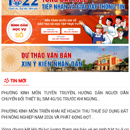
Triển khai nộp thuế sử dụng đất phi nông nghiệp qua ứng dụng eTax
Mobile
Hướng dẫn cài đặt và sử dụng, nộp thuế qua dụng ứng dụng eTax
Mobile
HẢI PHÒNG THU PHÍ 0 ĐỒNG ĐỐI VỚI 4 LỆ PHÍ VÀ 7 LOẠI PHÍ KHI THỰC
HIỆN THỦ TỤC HÀNH CHÍNH TRỰC TUYẾN
Thông báo về việc niêm yết công khai kết quả triển khai Nghị quyết
04/2026/NQ-HĐND ngày 20/4/2026...
THÔNG BÁO CỦA TRẠM Y TẾ PHƯỜNG KINH MÔN Về việc lập danh
TIN MỚI
sách những phụ nữ sinh con thứ hai trước...
PHƯỜNG KINH MÔN TUYÊN TRUYỀN, HƯỚNG DẪN NGƯỜI DÂN
CHUYỂN ĐỔI THIẾT BỊ, SIM 4G/5G TRƯỚC KHI NGỪNG...
PHƯỜNG KINH MÔN TRIỂN KHAI KẾ HOẠCH THU THUẾ SỬ DỤNG ĐẤT
PHI NÔNG NGHIỆP NĂM 2026 VÀ PHÁT ĐỘNG ĐỢT...
Vòng chung kết Hội thi lực lượng tham gia bảo vệ an ninh trật tự ở cơ