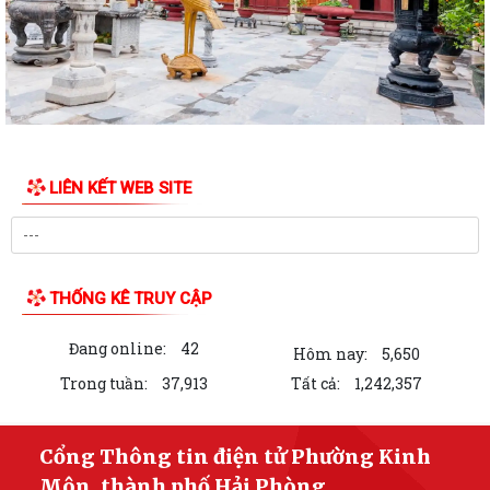
tăng cường công tác lãnh đạo, chỉ...
Quý III và IV/2026, Hải Phòng phấn đấu tăng trưởng GRDP trên 14%
Chỉ thị số 06-CT/TW của Bộ Chính trị về tăng cường sự lãnh đạo của
Đảng đối với công tác kiểm sát...
Bế giảng lớp bồi dưỡng lý luận chính trị dành cho đảng viên mới khóa III
LIÊN KẾT WEB SITE
năm 2026
PHƯỜNG KINH MÔN TRIỂN KHAI CHIẾN DỊCH 100 NGÀY TẠO LẬP, CẬP
NHẬT SỔ SỨC KHỎE ĐIỆN TỬ TRÊN ỨNG DỤNG...
THỐNG KÊ TRUY CẬP
Thông báo Lịch làm việc của Lãnh đạo HĐND và UBND phường tuần 32
(từ ngày 03/8/2026 đến ngày...
Đang online:
42
Hôm nay:
5,650
Đảng ủy phường Kinh Môn giao ban Bí thư chi bộ, Tổ trưởng tổ dân
Trong tuần:
37,913
Tất cả:
1,242,357
phố tháng 8 năm 2026.
Lưu Hạ vô địch Giải bóng đá Thiếu niên U15 phường Kinh Môn hè năm
Cổng Thông tin điện tử Phường Kinh
2026
Môn, thành phố Hải Phòng