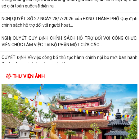
sở giỏi toàn quốc sẽ diễn ra...
NGHỊ QUYẾT SỐ 27 NGÀY 28/7/2026 của HĐND THÀNH PHỐ Quy định
chính sách hỗ trợ đối với người hoạt...
NGHỊ QUYẾT QUY ĐỊNH CHÍNH SÁCH HỖ TRỢ ĐỐI VỚI CÔNG CHỨC,
VIÊN CHỨC LÀM VIỆC TẠI BỘ PHẬN MỘT CỬA CÁC...
QUYẾT ĐỊNH Về việc công bố thủ tục hành chính nội bộ mới ban hành
thuộc phạm vi chức năng quản lý...
THƯ VIỆN ẢNH
QUYẾT ĐỊNH Về việc công bố danh mục thủ tục hành chính được sửa
đổi, bổ sung, bị bãi bỏ thuộc phạm...
Nghị quyết số 07/2026/NQ-HĐND ngày 23/6/2026 của HĐND thành
phố về quy định chế độ quà tặng của...
Quyết đinh Về việc thu hồi Giấy chứng nhận quyền sử dụng đất đã cấp
cho bà Hoàng Thị Mây và bà...
Nghị Quyết 10-NQ/TU ngày13/7/2026 củaBan Thường vụ Thành ủy về