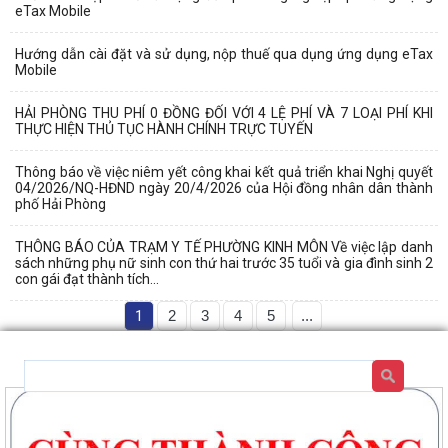
eTax Mobile
Hướng dẫn cài đặt và sử dụng, nộp thuế qua dụng ứng dụng eTax
Mobile
HẢI PHÒNG THU PHÍ 0 ĐỒNG ĐỐI VỚI 4 LỆ PHÍ VÀ 7 LOẠI PHÍ KHI
THỰC HIỆN THỦ TỤC HÀNH CHÍNH TRỰC TUYẾN
Thông báo về việc niêm yết công khai kết quả triển khai Nghị quyết
04/2026/NQ-HĐND ngày 20/4/2026 của Hội đồng nhân dân thành
phố Hải Phòng
THÔNG BÁO CỦA TRẠM Y TẾ PHƯỜNG KINH MÔN Về việc lập danh
sách những phụ nữ sinh con thứ hai trước 35 tuổi và gia đình sinh 2
con gái đạt thành tích...
1
2
3
4
5
...