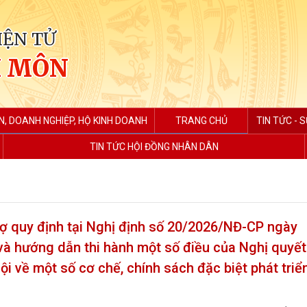
IỆN TỬ
H MÔN
N, DOANH NGHIỆP, HỘ KINH DOANH
TRANG CHỦ
TIN TỨC - S
TIN TỨC HỘI ĐỒNG NHÂN DÂN
ợ quy định tại Nghị định số 20/2026/NĐ-CP ngày
 và hướng dẫn thi hành một số điều của Nghị quyết
về một số cơ chế, chính sách đặc biệt phát triển