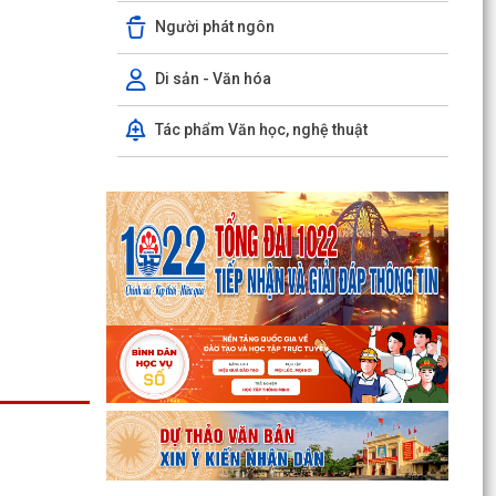
Người phát ngôn
Đội tuyển Hải Phòng đoạt giải A Hội thi lực lượng
tham gia bảo vệ an ninh, trật tự ở cơ sở giỏi...
Di sản - Văn hóa
KINH MÔN: SÔI NỔI CHƯƠNG TRÌNH ENGLISH
FESTIVAL 2026
Tác phẩm Văn học, nghệ thuật
UBND phường Kinh Môn họp đẩy nhanh tiến độ
giải phóng mặt bằng các dự án
Khai mạc Chung kết Hội thi lực lượng tham gia
bảo vệ ANTT ở cơ sở giỏi toàn quốc lần thứ
nhất, năm...
Thông báo Chung kết Hội thi lực lượng tham gia
bảo vệ an ninh, trật tự ở cơ sở giỏi toàn quốc
(lần...
Một số quy định mới về thực hiện thủ tục hành
chính theo cơ chế một cửa, một cửa liên thông
Quy trình mới về tiếp nhận, giải quyết thủ tục