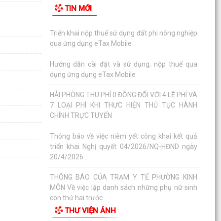
TIN MỚI
hành chính trên môi trường điện tử
Triển khai nộp thuế sử dụng đất phi nông nghiệp
qua ứng dụng eTax Mobile
Hướng dẫn cài đặt và sử dụng, nộp thuế qua
dụng ứng dụng eTax Mobile
HẢI PHÒNG THU PHÍ 0 ĐỒNG ĐỐI VỚI 4 LỆ PHÍ VÀ
7 LOẠI PHÍ KHI THỰC HIỆN THỦ TỤC HÀNH
CHÍNH TRỰC TUYẾN
Thông báo về việc niêm yết công khai kết quả
triển khai Nghị quyết 04/2026/NQ-HĐND ngày
20/4/2026...
THÔNG BÁO CỦA TRẠM Y TẾ PHƯỜNG KINH
MÔN Về việc lập danh sách những phụ nữ sinh
con thứ hai trước...
THƯ VIỆN ẢNH
PHƯỜNG KINH MÔN TUYÊN TRUYỀN, HƯỚNG