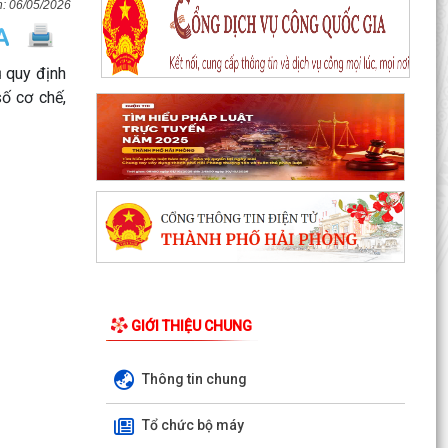
06/05/2026
 quy định
ố cơ chế,
Tạo xung lực mạnh mẽ nâng tầm quan hệ Việt
Nam-Australia
Tổng Bí thư, Chủ tịch nước Tô Lâm lên đường
GIỚI THIỆU CHUNG
thăm cấp Nhà nước tới Australia và New
Zealand
Thông tin chung
PHƯỜNG KINH MÔN: HỖ TRỢ LƯU ĐỘNG CÀI
ĐẶT, SỬ DỤNG ETAX MOBILE VÀ NỘP THUẾ
Tổ chức bộ máy
ĐẤT PHI NÔNG NGHIỆP