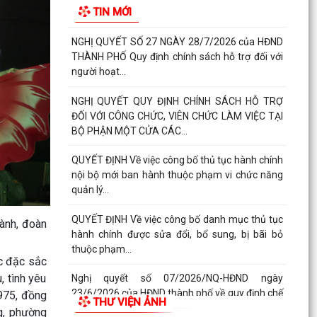
TIN MỚI
độ quà tặng của...
Quyết đinh Về việc thu hồi Giấy chứng nhận
quyền sử dụng đất đã cấp cho bà Hoàng Thị
Mây và bà...
Nghị Quyết 10-NQ/TU ngày13/7/2026 củaBan
Thường vụ Thành ủy về tăng cường công tác
lãnh đạo, chỉ...
Quý III và IV/2026, Hải Phòng phấn đấu tăng
trưởng GRDP trên 14%
Chỉ thị số 06-CT/TW của Bộ Chính trị về tăng
cường sự lãnh đạo của Đảng đối với công tác
ành, đoàn
kiểm sát...
ạc đặc sắc
Bế giảng lớp bồi dưỡng lý luận chính trị dành cho
, tình yêu
đảng viên mới khóa III năm 2026
975, đồng
THƯ VIỆN ẢNH
PHƯỜNG KINH MÔN TRIỂN KHAI CHIẾN DỊCH 100
g, phường