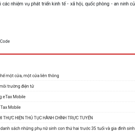
 các nhiệm vụ phát triển kinh tế - xã hội, quốc phòng - an ninh 
chế một cửa, một cửa liên thông
 môi trường điện tử
ng eTax Mobile
eTax Mobile
Í KHI THỰC HIỆN THỦ TỤC HÀNH CHÍNH TRỰC TUYẾN
 sách những phụ nữ sinh con thứ hai trước 35 tuổi và gia đình sinh 