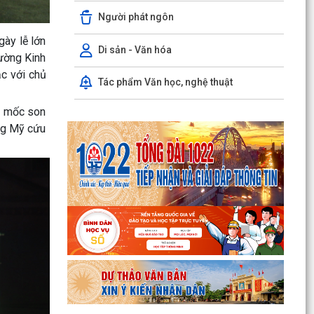
PHƯỜNG KINH MÔN TRIỂN KHAI KẾ HOẠCH THU
Người phát ngôn
THUẾ SỬ DỤNG ĐẤT PHI NÔNG NGHIỆP NĂM
2026 VÀ PHÁT ĐỘNG ĐỢT...
ày lễ lớn
Di sản - Văn hóa
ường Kinh
NGHỊ QUYẾT SỐ 27 NGÀY 28/7/2026 của HĐND
c với chủ
THÀNH PHỐ Quy định chính sách hỗ trợ đối với
Tác phẩm Văn học, nghệ thuật
người hoạt...
 – mốc son
NGHỊ QUYẾT QUY ĐỊNH CHÍNH SÁCH HỖ TRỢ
ống Mỹ cứu
ĐỐI VỚI CÔNG CHỨC, VIÊN CHỨC LÀM VIỆC TẠI
BỘ PHẬN MỘT CỬA CÁC...
QUYẾT ĐỊNH Về việc công bố thủ tục hành chính
nội bộ mới ban hành thuộc phạm vi chức năng
quản lý...
QUYẾT ĐỊNH Về việc công bố danh mục thủ tục
hành chính được sửa đổi, bổ sung, bị bãi bỏ
thuộc phạm...
Nghị quyết số 07/2026/NQ-HĐND ngày
23/6/2026 của HĐND thành phố về quy định chế