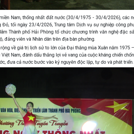
iền Nam, thống nhất đất nước (30/4/1975 - 30/4/2026), các ng
g Đỏ, tối ngày 23/4/2026, Trung tâm Dịch vụ sự nghiệp công ph
 lãm Thành phố Hải Phòng tổ chức chương trình văn nghệ đặc sắ
ộ, đảng viên và Nhân dân trên địa bàn phường.
 rộng về giá trị lịch sử to lớn của Đại thắng mùa Xuân năm 1975
ộc Việt Nam, đánh dấu thắng lợi vẻ vang của cuộc kháng chiến ch
c, đưa cả nước bước vào kỷ nguyên độc lập, tự do và phát triển.