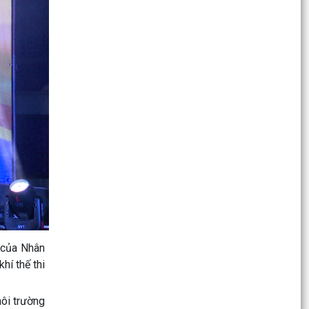
GIỚI PHÒNG, CHỐNG MUA BÁN NGƯỜI” VÀ
“NGÀY TOÀN DÂN PHÒNG, CHỐNG...
Phường Kinh Môn Phát huy hiệu quả mô hình “
Lưu động hỗ trợ giải quyết thủ tục hành chính
tại nhà”
𝗞Ỷ 𝗡𝗜Ệ𝗠 𝟵𝟲 𝗡Ă𝗠 𝗡𝗚À𝗬 𝗧𝗥𝗨𝗬Ề𝗡 𝗧𝗛Ố𝗡𝗚
𝗡𝗚À𝗡𝗛 𝗧𝗨𝗬Ê𝗡 𝗚𝗜Á𝗢 𝗖Ủ𝗔 ĐẢ𝗡𝗚
Triển khai chiến dịch 90 ngày làm sạch, làm
giàu, chuẩn hóa dữ liệu Hệ thống quản lý thông
tin trẻ...
Đại hội Thành lập Hội Cựu Công an nhân
dân phường Kinh Môn, nhiệm kỳ 2026 – 2031
 của Nhân
Hướng dẫn Nhận biết sớm bệnh nghẹt rễ trên
hí thế thi
lúa, xử lý đúng để lúa phục hồi nhanh
QUYẾT ĐỊNH Về việc công bố danh mục thủ tục
môi trường