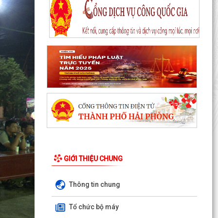
qua ứng dụng eTax Mobile
Hướng dẫn cài đặt và sử dụng, nộp thuế qua
dụng ứng dụng eTax Mobile
HẢI PHÒNG THU PHÍ 0 ĐỒNG ĐỐI VỚI 4 LỆ PHÍ VÀ
7 LOẠI PHÍ KHI THỰC HIỆN THỦ TỤC HÀNH
CHÍNH TRỰC TUYẾN
Thông báo về việc niêm yết công khai kết quả
triển khai Nghị quyết 04/2026/NQ-HĐND ngày
20/4/2026...
THÔNG BÁO CỦA TRẠM Y TẾ PHƯỜNG KINH
MÔN Về việc lập danh sách những phụ nữ sinh
GIỚI THIỆU CHUNG
con thứ hai trước...
PHƯỜNG KINH MÔN TUYÊN TRUYỀN, HƯỚNG
Thông tin chung
DẪN NGƯỜI DÂN CHUYỂN ĐỔI THIẾT BỊ, SIM
4G/5G TRƯỚC KHI NGỪNG...
Tổ chức bộ máy