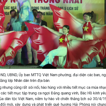
ĐND, UBND, Ủy ban MTTQ Việt Nam phường; đại diện các ban, ng
tầng lớp Nhân dân trên địa bàn.
ng nhưng cũng rất sôi nổi, hào hùng với nhiều tiết mục ca múa nh
các tiết mục tập trung ca ngợi Đảng quang vinh, Bác Hồ kính yêu
ủa dân tộc Việt Nam, niềm tự hào về chiến thắng lịch sử 30/4/1
 đổi mới, xây dựng và phát triển quê hương Hải Phòng nói chun