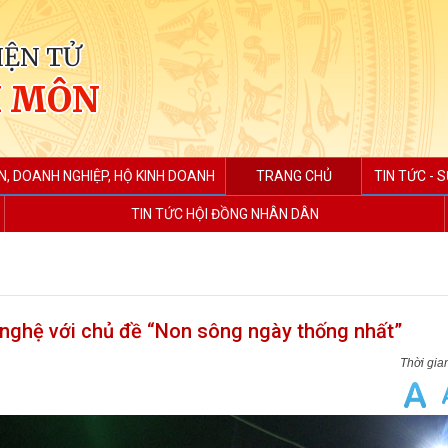
IỆN TỬ
H MÔN
N, DOANH NGHIỆP, HỘ KINH DOANH
TRANG CHỦ
TIN TỨC - S
TIN TỨC HỘI ĐỒNG NHÂN DÂN
nghệ với chủ đề “Non sông ngày thống nhất”