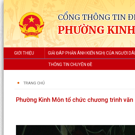
CỔNG THÔNG TIN Đ
PHƯỜNG KIN
GIỚI THIỆU
GIẢI ĐÁP PHẢN ÁNH KIẾN NGHỊ CỦA NGƯỜI DÂ
THÔNG TIN CHUYÊN ĐỀ
TRANG CHỦ
Phường Kinh Môn tổ chức chương trình văn 