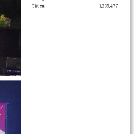
Tất cả:
1,239,477
Thông báo Lịch tiếp công dân định kỳ tháng 8
năm 2026 của Chủ tịch Ủy ban nhân dân
phường Kinh Môn
Cựu chiến binh phường Kinh Môn phát huy
phẩm chất "Bộ đội Cụ Hồ", giúp nhau giảm
nghèo, làm kinh tế...
QUYẾT ĐỊNH Về việc công bố danh mục thủ tục
hành chính ban hành mới lĩnh vực điện lực thuộc
phạm...
Công bố các quyết định về Khu kinh tế, khởi
động Khu thương mại tự do Hải Phòng
Kinh Môn: Hội Cựu chiến binh tổng kết phong
trào “Cựu chiến binh giúp nhau giảm nghèo, làm
kinh tế...
PHƯỜNG KINH MÔN HƯỞNG ỨNG “NGÀY THẾ