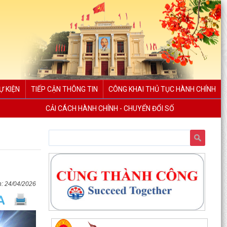
Ự KIỆN
TIẾP CẬN THÔNG TIN
CÔNG KHAI THỦ TỤC HÀNH CHÍNH
CẢI CÁCH HÀNH CHÍNH - CHUYỂN ĐỔI SỐ
Thông báo Chung kết Hội thi lực lượng tham gia
bảo vệ an ninh, trật tự ở cơ sở giỏi toàn quốc
(lần...
Một số quy định mới về thực hiện thủ tục hành
chính theo cơ chế một cửa, một cửa liên thông
24/04/2026
Quy trình mới về tiếp nhận, giải quyết thủ tục
hành chính trên môi trường điện tử
Triển khai nộp thuế sử dụng đất phi nông nghiệp