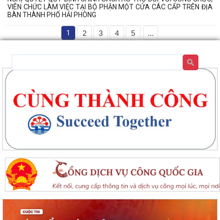
VIÊN CHỨC LÀM VIỆC TẠI BỘ PHẬN MỘT CỬA CÁC CẤP TRÊN ĐỊA
BÀN THÀNH PHỐ HẢI PHÒNG
1
2
3
4
5
...