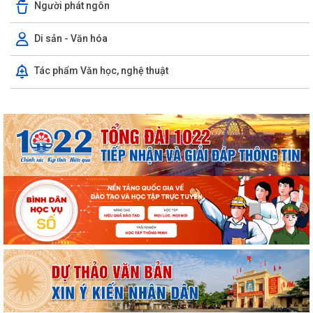
Người phát ngôn
Triển khai nộp thuế sử dụng đất phi nông nghiệp qua ứng dụng eTax
Mobile
Di sản - Văn hóa
Hướng dẫn cài đặt và sử dụng, nộp thuế qua dụng ứng dụng eTax
Tác phẩm Văn học, nghệ thuật
Mobile
HẢI PHÒNG THU PHÍ 0 ĐỒNG ĐỐI VỚI 4 LỆ PHÍ VÀ 7 LOẠI PHÍ KHI THỰC
HIỆN THỦ TỤC HÀNH CHÍNH TRỰC TUYẾN
Thông báo về việc niêm yết công khai kết quả triển khai Nghị quyết
04/2026/NQ-HĐND ngày 20/4/2026...
THÔNG BÁO CỦA TRẠM Y TẾ PHƯỜNG KINH MÔN Về việc lập danh
sách những phụ nữ sinh con thứ hai trước...
PHƯỜNG KINH MÔN TUYÊN TRUYỀN, HƯỚNG DẪN NGƯỜI DÂN
CHUYỂN ĐỔI THIẾT BỊ, SIM 4G/5G TRƯỚC KHI NGỪNG...
PHƯỜNG KINH MÔN TRIỂN KHAI KẾ HOẠCH THU THUẾ SỬ DỤNG ĐẤT
PHI NÔNG NGHIỆP NĂM 2026 VÀ PHÁT ĐỘNG ĐỢT...