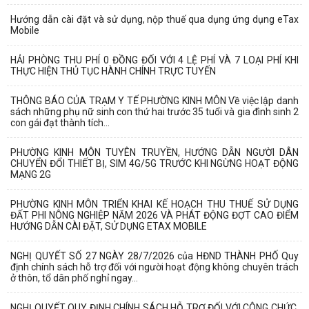
Hướng dẫn cài đặt và sử dụng, nộp thuế qua dụng ứng dụng eTax
Mobile
HẢI PHÒNG THU PHÍ 0 ĐỒNG ĐỐI VỚI 4 LỆ PHÍ VÀ 7 LOẠI PHÍ KHI
THỰC HIỆN THỦ TỤC HÀNH CHÍNH TRỰC TUYẾN
THÔNG BÁO CỦA TRẠM Y TẾ PHƯỜNG KINH MÔN Về việc lập danh
sách những phụ nữ sinh con thứ hai trước 35 tuổi và gia đình sinh 2
con gái đạt thành tích...
PHƯỜNG KINH MÔN TUYÊN TRUYỀN, HƯỚNG DẪN NGƯỜI DÂN
CHUYỂN ĐỔI THIẾT BỊ, SIM 4G/5G TRƯỚC KHI NGỪNG HOẠT ĐỘNG
MẠNG 2G
PHƯỜNG KINH MÔN TRIỂN KHAI KẾ HOẠCH THU THUẾ SỬ DỤNG
ĐẤT PHI NÔNG NGHIỆP NĂM 2026 VÀ PHÁT ĐỘNG ĐỢT CAO ĐIỂM
HƯỚNG DẪN CÀI ĐẶT, SỬ DỤNG ETAX MOBILE
NGHỊ QUYẾT SỐ 27 NGÀY 28/7/2026 của HĐND THÀNH PHỐ Quy
định chính sách hỗ trợ đối với người hoạt động không chuyên trách
ở thôn, tổ dân phố nghỉ ngay...
NGHỊ QUYẾT QUY ĐỊNH CHÍNH SÁCH HỖ TRỢ ĐỐI VỚI CÔNG CHỨC,