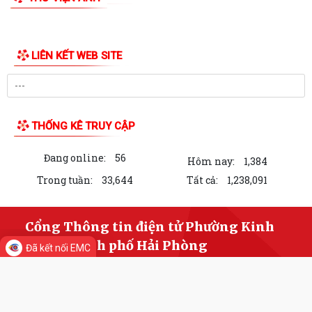
Bế giảng lớp bồi dưỡng lý luận chính trị dành cho đảng viên mới khóa III
năm 2026
PHƯỜNG KINH MÔN TRIỂN KHAI CHIẾN DỊCH 100 NGÀY TẠO LẬP, CẬP
NHẬT SỔ SỨC KHỎE ĐIỆN TỬ TRÊN ỨNG DỤNG...
Thông báo Lịch làm việc của Lãnh đạo HĐND và UBND phường tuần 32
(từ ngày 03/8/2026 đến ngày...
Đảng ủy phường Kinh Môn giao ban Bí thư chi bộ, Tổ trưởng tổ dân
phố tháng 8 năm 2026.
Lưu Hạ vô địch Giải bóng đá Thiếu niên U15 phường Kinh Môn hè năm
2026
Câu lạc bộ Bóng chuyền hơi tổ dân phố Ngư Uyên ra mắt các đội bóng
Đã kết nối EMC
LIÊN KẾT WEB SITE
trực thuộc
Phường Kinh Môn triển khai công tác đo đạc, lập, chỉnh lý bản đồ địa
chính, lập hồ sơ địa chính và...