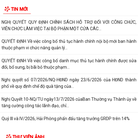
NGHỊ QUYẾT SỐ 27 NGÀY 28/7/2026 của HĐND THÀNH PHỐ Quy định
TIN MỚI
chính sách hỗ trợ đối với người hoạt...
NGHỊ QUYẾT QUY ĐỊNH CHÍNH SÁCH HỖ TRỢ ĐỐI VỚI CÔNG CHỨC,
VIÊN CHỨC LÀM VIỆC TẠI BỘ PHẬN MỘT CỬA CÁC...
QUYẾT ĐỊNH Về việc công bố thủ tục hành chính nội bộ mới ban hành
thuộc phạm vi chức năng quản lý...
QUYẾT ĐỊNH Về việc công bố danh mục thủ tục hành chính được sửa
đổi, bổ sung, bị bãi bỏ thuộc phạm...
Nghị quyết số 07/2026/NQ-HĐND ngày 23/6/2026 của HĐND thành
phố về quy định chế độ quà tặng của...
Nghị Quyết 10-NQ/TU ngày13/7/2026 củaBan Thường vụ Thành ủy về
tăng cường công tác lãnh đạo, chỉ...
Quý III và IV/2026, Hải Phòng phấn đấu tăng trưởng GRDP trên 14%
Chỉ thị số 06-CT/TW của Bộ Chính trị về tăng cường sự lãnh đạo của
THƯ VIỆN ẢNH
Đảng đối với công tác kiểm sát...