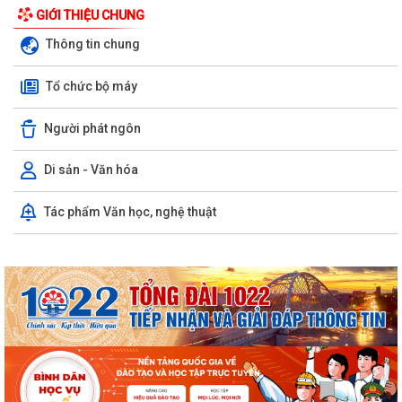
GIỚI THIỆU CHUNG
Thông tin chung
Tổ chức bộ máy
Người phát ngôn
Di sản - Văn hóa
Tác phẩm Văn học, nghệ thuật
Đội tuyển Hải Phòng đoạt giải A Hội thi lực lượng tham gia bảo vệ an
ninh, trật tự ở cơ sở giỏi...
KINH MÔN: SÔI NỔI CHƯƠNG TRÌNH ENGLISH FESTIVAL 2026