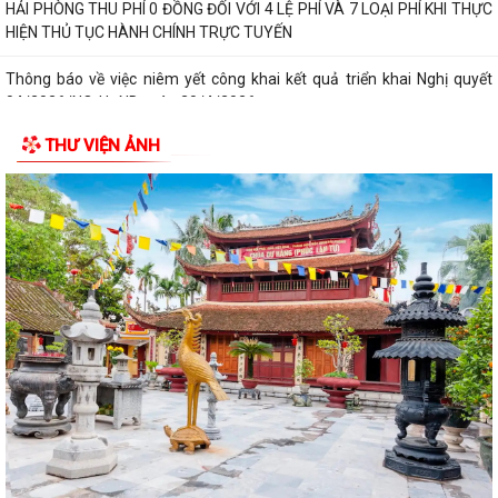
HẢI PHÒNG THU PHÍ 0 ĐỒNG ĐỐI VỚI 4 LỆ PHÍ VÀ 7 LOẠI PHÍ KHI THỰC
HIỆN THỦ TỤC HÀNH CHÍNH TRỰC TUYẾN
Thông báo về việc niêm yết công khai kết quả triển khai Nghị quyết
04/2026/NQ-HĐND ngày 20/4/2026...
THƯ VIỆN ẢNH
THÔNG BÁO CỦA TRẠM Y TẾ PHƯỜNG KINH MÔN Về việc lập danh
sách những phụ nữ sinh con thứ hai trước...
PHƯỜNG KINH MÔN TUYÊN TRUYỀN, HƯỚNG DẪN NGƯỜI DÂN
CHUYỂN ĐỔI THIẾT BỊ, SIM 4G/5G TRƯỚC KHI NGỪNG...
PHƯỜNG KINH MÔN TRIỂN KHAI KẾ HOẠCH THU THUẾ SỬ DỤNG ĐẤT
PHI NÔNG NGHIỆP NĂM 2026 VÀ PHÁT ĐỘNG ĐỢT...
Vòng chung kết Hội thi lực lượng tham gia bảo vệ an ninh trật tự ở cơ
sở giỏi toàn quốc sẽ diễn ra...
NGHỊ QUYẾT SỐ 27 NGÀY 28/7/2026 của HĐND THÀNH PHỐ Quy định
chính sách hỗ trợ đối với người hoạt...
NGHỊ QUYẾT QUY ĐỊNH CHÍNH SÁCH HỖ TRỢ ĐỐI VỚI CÔNG CHỨC,