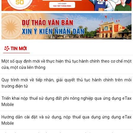
UBND phường Kinh Môn họp đẩy nhanh tiến độ giải phóng mặt bằng
các dự án
Khai mạc Chung kết Hội thi lực lượng tham gia bảo vệ ANTT ở cơ sở
giỏi toàn quốc lần thứ nhất, năm...
Thông báo Chung kết Hội thi lực lượng tham gia bảo vệ an ninh, trật tự
TIN MỚI
ở cơ sở giỏi toàn quốc (lần...
Một số quy định mới về thực hiện thủ tục hành chính theo cơ chế một
cửa, một cửa liên thông
Quy trình mới về tiếp nhận, giải quyết thủ tục hành chính trên môi
trường điện tử
Triển khai nộp thuế sử dụng đất phi nông nghiệp qua ứng dụng eTax
Mobile
Hướng dẫn cài đặt và sử dụng, nộp thuế qua dụng ứng dụng eTax
Mobile