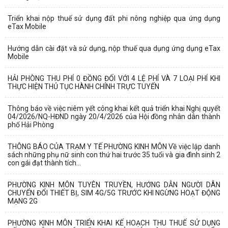
Triển khai nộp thuế sử dụng đất phi nông nghiệp qua ứng dụng
eTax Mobile
Hướng dẫn cài đặt và sử dụng, nộp thuế qua dụng ứng dụng eTax
Mobile
HẢI PHÒNG THU PHÍ 0 ĐỒNG ĐỐI VỚI 4 LỆ PHÍ VÀ 7 LOẠI PHÍ KHI
THỰC HIỆN THỦ TỤC HÀNH CHÍNH TRỰC TUYẾN
Một số quy định mới về thực hiện thủ tục hành chính theo cơ chế một
Thông báo về việc niêm yết công khai kết quả triển khai Nghị quyết
cửa, một cửa liên thông
04/2026/NQ-HĐND ngày 20/4/2026 của Hội đồng nhân dân thành
phố Hải Phòng
Quy trình mới về tiếp nhận, giải quyết thủ tục hành chính trên môi
trường điện tử
THÔNG BÁO CỦA TRẠM Y TẾ PHƯỜNG KINH MÔN Về việc lập danh
sách những phụ nữ sinh con thứ hai trước 35 tuổi và gia đình sinh 2
con gái đạt thành tích...
Triển khai nộp thuế sử dụng đất phi nông nghiệp qua ứng dụng eTax
Mobile
PHƯỜNG KINH MÔN TUYÊN TRUYỀN, HƯỚNG DẪN NGƯỜI DÂN
CHUYỂN ĐỔI THIẾT BỊ, SIM 4G/5G TRƯỚC KHI NGỪNG HOẠT ĐỘNG
Hướng dẫn cài đặt và sử dụng, nộp thuế qua dụng ứng dụng eTax
MẠNG 2G
Mobile
PHƯỜNG KINH MÔN TRIỂN KHAI KẾ HOẠCH THU THUẾ SỬ DỤNG
HẢI PHÒNG THU PHÍ 0 ĐỒNG ĐỐI VỚI 4 LỆ PHÍ VÀ 7 LOẠI PHÍ KHI THỰC