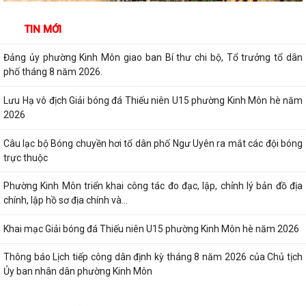
Thông báo Lịch làm việc của Lãnh đạo HĐND và UBND phường tuần 32
TIN MỚI
(từ ngày 03/8/2026 đến ngày...
Đảng ủy phường Kinh Môn giao ban Bí thư chi bộ, Tổ trưởng tổ dân
phố tháng 8 năm 2026.
Lưu Hạ vô địch Giải bóng đá Thiếu niên U15 phường Kinh Môn hè năm
2026
Câu lạc bộ Bóng chuyền hơi tổ dân phố Ngư Uyên ra mắt các đội bóng
trực thuộc
Phường Kinh Môn triển khai công tác đo đạc, lập, chỉnh lý bản đồ địa
chính, lập hồ sơ địa chính và...
Khai mạc Giải bóng đá Thiếu niên U15 phường Kinh Môn hè năm 2026
Thông báo Lịch tiếp công dân định kỳ tháng 8 năm 2026 của Chủ tịch
Ủy ban nhân dân phường Kinh Môn
Cựu chiến binh phường Kinh Môn phát huy phẩm chất "Bộ đội Cụ Hồ",