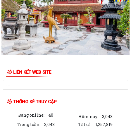
PHƯỜNG KINH MÔN TRIỂN KHAI KẾ HOẠCH THU THUẾ SỬ DỤNG ĐẤT
PHI NÔNG NGHIỆP NĂM 2026 VÀ PHÁT ĐỘNG ĐỢT...
Vòng chung kết Hội thi lực lượng tham gia bảo vệ an ninh trật tự ở cơ
sở giỏi toàn quốc sẽ diễn ra...
NGHỊ QUYẾT SỐ 27 NGÀY 28/7/2026 của HĐND THÀNH PHỐ Quy định
chính sách hỗ trợ đối với người hoạt...
NGHỊ QUYẾT QUY ĐỊNH CHÍNH SÁCH HỖ TRỢ ĐỐI VỚI CÔNG CHỨC,
VIÊN CHỨC LÀM VIỆC TẠI BỘ PHẬN MỘT CỬA CÁC...
LIÊN KẾT WEB SITE
QUYẾT ĐỊNH Về việc công bố thủ tục hành chính nội bộ mới ban hành
thuộc phạm vi chức năng quản lý...
QUYẾT ĐỊNH Về việc công bố danh mục thủ tục hành chính được sửa
đổi, bổ sung, bị bãi bỏ thuộc phạm...
THỐNG KÊ TRUY CẬP
Nghị quyết số 07/2026/NQ-HĐND ngày 23/6/2026 của HĐND thành
Đang online:
40
Hôm nay:
3,043
phố về quy định chế độ quà tặng của...
Trong tuần:
3,043
Tất cả:
1,257,819