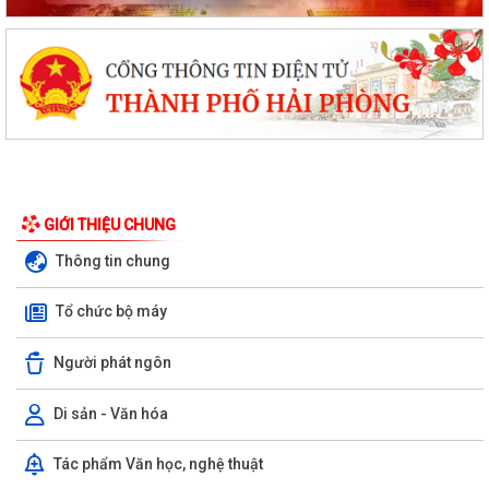
GIỚI THIỆU CHUNG
Thông tin chung
Tổ chức bộ máy
Hải Phòng bầu bổ sung 1 Phó Chủ tịch HĐND và 1 Phó Chủ tịch UBND
thành phố
Người phát ngôn
Kỷ niệm 65 năm thảm họa da cam Việt Nam (1961 – 2026)
Di sản - Văn hóa
Tạo xung lực mạnh mẽ nâng tầm quan hệ Việt Nam-Australia
Tác phẩm Văn học, nghệ thuật
Tổng Bí thư, Chủ tịch nước Tô Lâm lên đường thăm cấp Nhà nước tới