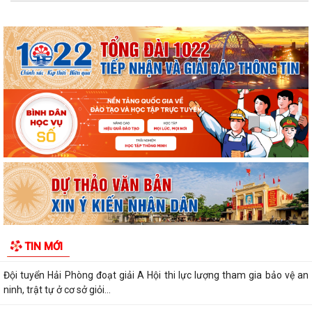
Australia và New Zealand
PHƯỜNG KINH MÔN: HỖ TRỢ LƯU ĐỘNG CÀI ĐẶT, SỬ DỤNG ETAX
MOBILE VÀ NỘP THUẾ ĐẤT PHI NÔNG NGHIỆP
Đội tuyển Hải Phòng đoạt giải A Hội thi lực lượng tham gia bảo vệ an
ninh, trật tự ở cơ sở giỏi...
KINH MÔN: SÔI NỔI CHƯƠNG TRÌNH ENGLISH FESTIVAL 2026
UBND phường Kinh Môn họp đẩy nhanh tiến độ giải phóng mặt bằng
các dự án
Khai mạc Chung kết Hội thi lực lượng tham gia bảo vệ ANTT ở cơ sở
giỏi toàn quốc lần thứ nhất, năm...
Thông báo Chung kết Hội thi lực lượng tham gia bảo vệ an ninh, trật tự
TIN MỚI
ở cơ sở giỏi toàn quốc (lần...
Một số quy định mới về thực hiện thủ tục hành chính theo cơ chế một
cửa, một cửa liên thông