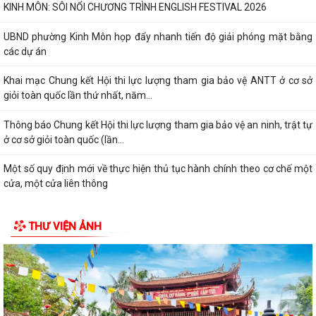
Quy trình mới về tiếp nhận, giải quyết thủ tục hành chính trên môi
trường điện tử
Triển khai nộp thuế sử dụng đất phi nông nghiệp qua ứng dụng eTax
Mobile
Hướng dẫn cài đặt và sử dụng, nộp thuế qua dụng ứng dụng eTax
Mobile
HẢI PHÒNG THU PHÍ 0 ĐỒNG ĐỐI VỚI 4 LỆ PHÍ VÀ 7 LOẠI PHÍ KHI THỰC
HIỆN THỦ TỤC HÀNH CHÍNH TRỰC TUYẾN
Thông báo về việc niêm yết công khai kết quả triển khai Nghị quyết
04/2026/NQ-HĐND ngày 20/4/2026...
THƯ VIỆN ẢNH
THÔNG BÁO CỦA TRẠM Y TẾ PHƯỜNG KINH MÔN Về việc lập danh
sách những phụ nữ sinh con thứ hai trước...
PHƯỜNG KINH MÔN TUYÊN TRUYỀN, HƯỚNG DẪN NGƯỜI DÂN
CHUYỂN ĐỔI THIẾT BỊ, SIM 4G/5G TRƯỚC KHI NGỪNG...