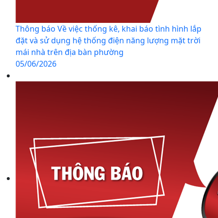
Thông báo Về việc thống kê, khai báo tình hình lắp
đặt và sử dụng hệ thống điện năng lượng mặt trời
mái nhà trên địa bàn phường
05/06/2026