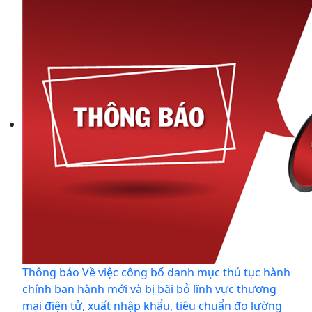
Thông báo Về việc công bố danh mục thủ tục hành
chính ban hành mới và bị bãi bỏ lĩnh vực thương
mại điện tử, xuất nhập khẩu, tiêu chuẩn đo lường