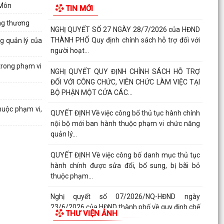
 Môn
TIN MỚI
2026 VÀ PHÁT ĐỘNG ĐỢT...
ông thương
NGHỊ QUYẾT SỐ 27 NGÀY 28/7/2026 của HĐND
THÀNH PHỐ Quy định chính sách hỗ trợ đối với
g quản lý của
người hoạt...
trong phạm vi
NGHỊ QUYẾT QUY ĐỊNH CHÍNH SÁCH HỖ TRỢ
ĐỐI VỚI CÔNG CHỨC, VIÊN CHỨC LÀM VIỆC TẠI
BỘ PHẬN MỘT CỬA CÁC...
huộc phạm vi,
QUYẾT ĐỊNH Về việc công bố thủ tục hành chính
nội bộ mới ban hành thuộc phạm vi chức năng
quản lý...
QUYẾT ĐỊNH Về việc công bố danh mục thủ tục
hành chính được sửa đổi, bổ sung, bị bãi bỏ
thuộc phạm...
Nghị quyết số 07/2026/NQ-HĐND ngày
23/6/2026 của HĐND thành phố về quy định chế
THƯ VIỆN ẢNH
độ quà tặng của...