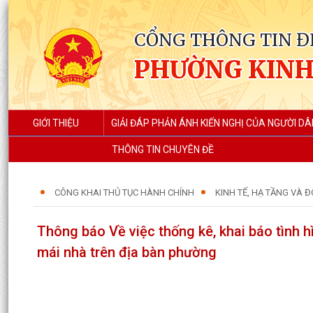
CỔNG THÔNG TIN Đ
PHƯỜNG KIN
GIỚI THIỆU
GIẢI ĐÁP PHẢN ÁNH KIẾN NGHỊ CỦA NGƯỜI DÂ
THÔNG TIN CHUYÊN ĐỀ
CÔNG KHAI THỦ TỤC HÀNH CHÍNH
KINH TẾ, HẠ TẦNG VÀ Đ
Thông báo Về việc thống kê, khai báo tình h
mái nhà trên địa bàn phường