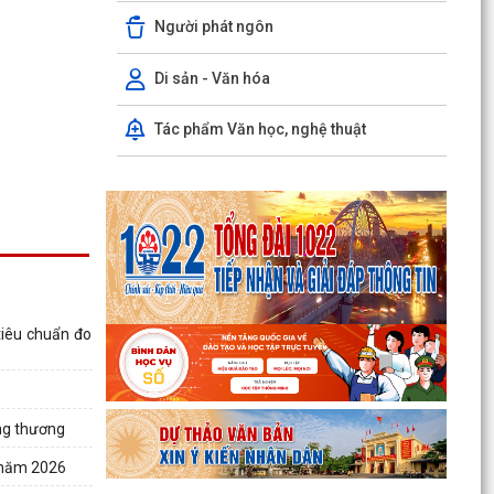
Người phát ngôn
Hướng dẫn cài đặt và sử dụng, nộp thuế qua
dụng ứng dụng eTax Mobile
Di sản - Văn hóa
HẢI PHÒNG THU PHÍ 0 ĐỒNG ĐỐI VỚI 4 LỆ PHÍ VÀ
7 LOẠI PHÍ KHI THỰC HIỆN THỦ TỤC HÀNH
Tác phẩm Văn học, nghệ thuật
CHÍNH TRỰC TUYẾN
Thông báo về việc niêm yết công khai kết quả
triển khai Nghị quyết 04/2026/NQ-HĐND ngày
20/4/2026...
THÔNG BÁO CỦA TRẠM Y TẾ PHƯỜNG KINH
MÔN Về việc lập danh sách những phụ nữ sinh
con thứ hai trước...
tiêu chuẩn đo
PHƯỜNG KINH MÔN TUYÊN TRUYỀN, HƯỚNG
DẪN NGƯỜI DÂN CHUYỂN ĐỔI THIẾT BỊ, SIM
4G/5G TRƯỚC KHI NGỪNG...
ông thương
PHƯỜNG KINH MÔN TRIỂN KHAI KẾ HOẠCH THU
5 năm 2026
THUẾ SỬ DỤNG ĐẤT PHI NÔNG NGHIỆP NĂM