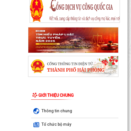
Thông báo Chung kết Hội thi lực lượng tham gia
bảo vệ an ninh, trật tự ở cơ sở giỏi toàn quốc
(lần...
Một số quy định mới về thực hiện thủ tục hành
chính theo cơ chế một cửa, một cửa liên thông
GIỚI THIỆU CHUNG
Quy trình mới về tiếp nhận, giải quyết thủ tục
hành chính trên môi trường điện tử
Thông tin chung
Triển khai nộp thuế sử dụng đất phi nông nghiệp
Tổ chức bộ máy
qua ứng dụng eTax Mobile