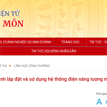
IỆN TỬ
H MÔN
N, DOANH NGHIỆP, HỘ KINH DOANH
TRANG CHỦ
TIN TỨC - S
TIN TỨC HỘI ĐỒNG NHÂN DÂN
Ô THỊ
LĨNH VỰC CÔNG THƯƠNG
ình lắp đặt và sử dụng hệ thống điện năng lượng m