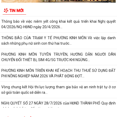
HẢI PHÒNG THU PHÍ 0 ĐỒNG ĐỐI VỚI 4 LỆ PHÍ VÀ 7 LOẠI PHÍ KHI THỰC
TIN MỚI
HIỆN THỦ TỤC HÀNH CHÍNH TRỰC TUYẾN
Thông báo về việc niêm yết công khai kết quả triển khai Nghị quyết
04/2026/NQ-HĐND ngày 20/4/2026...
THÔNG BÁO CỦA TRẠM Y TẾ PHƯỜNG KINH MÔN Về việc lập danh
sách những phụ nữ sinh con thứ hai trước...
PHƯỜNG KINH MÔN TUYÊN TRUYỀN, HƯỚNG DẪN NGƯỜI DÂN
CHUYỂN ĐỔI THIẾT BỊ, SIM 4G/5G TRƯỚC KHI NGỪNG...
PHƯỜNG KINH MÔN TRIỂN KHAI KẾ HOẠCH THU THUẾ SỬ DỤNG ĐẤT
PHI NÔNG NGHIỆP NĂM 2026 VÀ PHÁT ĐỘNG ĐỢT...
Vòng chung kết Hội thi lực lượng tham gia bảo vệ an ninh trật tự ở cơ
sở giỏi toàn quốc sẽ diễn ra...
NGHỊ QUYẾT SỐ 27 NGÀY 28/7/2026 của HĐND THÀNH PHỐ Quy định
chính sách hỗ trợ đối với người hoạt...