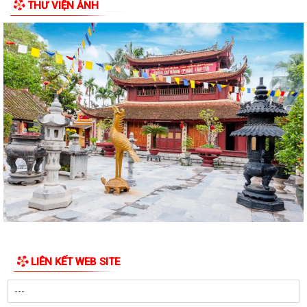
THƯ VIỆN ẢNH
NGHỊ QUYẾT QUY ĐỊNH CHÍNH SÁCH HỖ TRỢ ĐỐI VỚI CÔNG CHỨC,
VIÊN CHỨC LÀM VIỆC TẠI BỘ PHẬN MỘT CỬA CÁC...
QUYẾT ĐỊNH Về việc công bố thủ tục hành chính nội bộ mới ban hành
thuộc phạm vi chức năng quản lý...
QUYẾT ĐỊNH Về việc công bố danh mục thủ tục hành chính được sửa
đổi, bổ sung, bị bãi bỏ thuộc phạm...
Nghị quyết số 07/2026/NQ-HĐND ngày 23/6/2026 của HĐND thành
phố về quy định chế độ quà tặng của...
Quyết đinh Về việc thu hồi Giấy chứng nhận quyền sử dụng đất đã cấp
cho bà Hoàng Thị Mây và bà...
Nghị Quyết 10-NQ/TU ngày13/7/2026 củaBan Thường vụ Thành ủy về
tăng cường công tác lãnh đạo, chỉ...
LIÊN KẾT WEB SITE
Quý III và IV/2026, Hải Phòng phấn đấu tăng trưởng GRDP trên 14%
Chỉ thị số 06-CT/TW của Bộ Chính trị về tăng cường sự lãnh đạo của