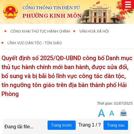
CỔNG THÔNG TIN ĐIỆN TỬ
PHƯỜNG KINH MÔN
CÔNG KHAI THỦ TỤC HÀNH CHÍNH
VĂN HOÁ XÃ HỘI
LĨNH VỰC DÂN TỘC - TÔN GIÁO
Quyết định số 2025/QĐ-UBND công bố Danh mục
thủ tục hành chính mới ban hành, được sửa đổi,
bổ sung và bị bãi bỏ lĩnh vực công tác dân tộc,
tín ngưỡng tôn giáo trên địa bàn thành phố Hải
Phòng
01/07/2025