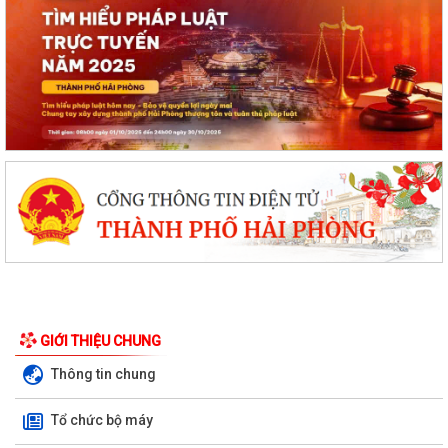
GIỚI THIỆU CHUNG
Đội tuyển Hải Phòng đoạt giải A Hội thi lực lượng tham gia bảo vệ an
Thông tin chung
ninh, trật tự ở cơ sở giỏi...
Tổ chức bộ máy
KINH MÔN: SÔI NỔI CHƯƠNG TRÌNH ENGLISH FESTIVAL 2026