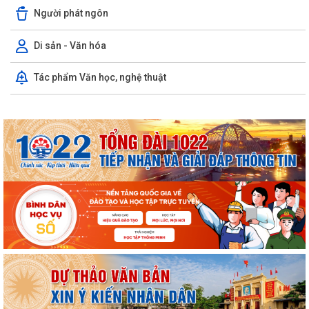
Người phát ngôn
UBND phường Kinh Môn họp đẩy nhanh tiến độ giải phóng mặt bằng
các dự án
Di sản - Văn hóa
Khai mạc Chung kết Hội thi lực lượng tham gia bảo vệ ANTT ở cơ sở
Tác phẩm Văn học, nghệ thuật
giỏi toàn quốc lần thứ nhất, năm...
Thông báo Chung kết Hội thi lực lượng tham gia bảo vệ an ninh, trật tự
ở cơ sở giỏi toàn quốc (lần...
Một số quy định mới về thực hiện thủ tục hành chính theo cơ chế một
cửa, một cửa liên thông
Quy trình mới về tiếp nhận, giải quyết thủ tục hành chính trên môi
trường điện tử
Triển khai nộp thuế sử dụng đất phi nông nghiệp qua ứng dụng eTax
Mobile
Hướng dẫn cài đặt và sử dụng, nộp thuế qua dụng ứng dụng eTax
Mobile