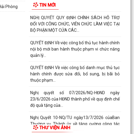
TIN MỚI
người hoạt...
 Hải Phòng
NGHỊ QUYẾT QUY ĐỊNH CHÍNH SÁCH HỖ TRỢ
ĐỐI VỚI CÔNG CHỨC, VIÊN CHỨC LÀM VIỆC TẠI
BỘ PHẬN MỘT CỬA CÁC...
QUYẾT ĐỊNH Về việc công bố thủ tục hành chính
nội bộ mới ban hành thuộc phạm vi chức năng
quản lý...
QUYẾT ĐỊNH Về việc công bố danh mục thủ tục
hành chính được sửa đổi, bổ sung, bị bãi bỏ
thuộc phạm...
Nghị quyết số 07/2026/NQ-HĐND ngày
23/6/2026 của HĐND thành phố về quy định chế
độ quà tặng của...
Nghị Quyết 10-NQ/TU ngày13/7/2026 củaBan
Thường vụ Thành ủy về tăng cường công tác
THƯ VIỆN ẢNH
lãnh đạo, chỉ...