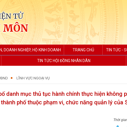
IỆN TỬ
H MÔN
N, DOANH NGHIỆP, HỘ KINH DOANH
TRANG CHỦ
TIN TỨC - S
TIN TỨC HỘI ĐỒNG NHÂN DÂN
UBND
LĨNH VỰC NGOẠI VỤ
ố danh mục thủ tục hành chính thực hiện không 
i thành phố thuộc phạm vi, chức năng quản lý của 