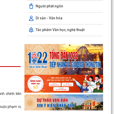
HẢI PHÒNG THU PHÍ 0 ĐỒNG ĐỐI VỚI 4 LỆ PHÍ VÀ
Người phát ngôn
7 LOẠI PHÍ KHI THỰC HIỆN THỦ TỤC HÀNH
CHÍNH TRỰC TUYẾN
Di sản - Văn hóa
Thông báo về việc niêm yết công khai kết quả
triển khai Nghị quyết 04/2026/NQ-HĐND ngày
Tác phẩm Văn học, nghệ thuật
20/4/2026...
THÔNG BÁO CỦA TRẠM Y TẾ PHƯỜNG KINH
MÔN Về việc lập danh sách những phụ nữ sinh
con thứ hai trước...
PHƯỜNG KINH MÔN TUYÊN TRUYỀN, HƯỚNG
DẪN NGƯỜI DÂN CHUYỂN ĐỔI THIẾT BỊ, SIM
4G/5G TRƯỚC KHI NGỪNG...
PHƯỜNG KINH MÔN TRIỂN KHAI KẾ HOẠCH THU
THUẾ SỬ DỤNG ĐẤT PHI NÔNG NGHIỆP NĂM
nh chính liên
2026 VÀ PHÁT ĐỘNG ĐỢT...
huộc phạm vi,
NGHỊ QUYẾT SỐ 27 NGÀY 28/7/2026 của HĐND
THÀNH PHỐ Quy định chính sách hỗ trợ đối với