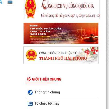
Một số quy định mới về thực hiện thủ tục hành
chính theo cơ chế một cửa, một cửa liên thông
Quy trình mới về tiếp nhận, giải quyết thủ tục
hành chính trên môi trường điện tử
GIỚI THIỆU CHUNG
Triển khai nộp thuế sử dụng đất phi nông nghiệp
qua ứng dụng eTax Mobile
Thông tin chung
Hướng dẫn cài đặt và sử dụng, nộp thuế qua
dụng ứng dụng eTax Mobile
Tổ chức bộ máy