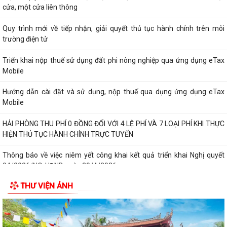
Thông báo về việc niêm yết công khai kết quả triển khai Nghị quyết
04/2026/NQ-HĐND ngày 20/4/2026...
THÔNG BÁO CỦA TRẠM Y TẾ PHƯỜNG KINH MÔN Về việc lập danh
sách những phụ nữ sinh con thứ hai trước...
PHƯỜNG KINH MÔN TUYÊN TRUYỀN, HƯỚNG DẪN NGƯỜI DÂN
CHUYỂN ĐỔI THIẾT BỊ, SIM 4G/5G TRƯỚC KHI NGỪNG...
PHƯỜNG KINH MÔN TRIỂN KHAI KẾ HOẠCH THU THUẾ SỬ DỤNG ĐẤT
PHI NÔNG NGHIỆP NĂM 2026 VÀ PHÁT ĐỘNG ĐỢT...
Vòng chung kết Hội thi lực lượng tham gia bảo vệ an ninh trật tự ở cơ
sở giỏi toàn quốc sẽ diễn ra...
NGHỊ QUYẾT SỐ 27 NGÀY 28/7/2026 của HĐND THÀNH PHỐ Quy định
chính sách hỗ trợ đối với người hoạt...
THƯ VIỆN ẢNH
NGHỊ QUYẾT QUY ĐỊNH CHÍNH SÁCH HỖ TRỢ ĐỐI VỚI CÔNG CHỨC,
VIÊN CHỨC LÀM VIỆC TẠI BỘ PHẬN MỘT CỬA CÁC...
QUYẾT ĐỊNH Về việc công bố thủ tục hành chính nội bộ mới ban hành