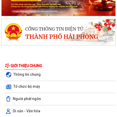
GIỚI THIỆU CHUNG
Thông tin chung
Đội tuyển Hải Phòng đoạt giải A Hội thi lực lượng tham gia bảo vệ an
ninh, trật tự ở cơ sở giỏi...
Tổ chức bộ máy
KINH MÔN: SÔI NỔI CHƯƠNG TRÌNH ENGLISH FESTIVAL 2026
Người phát ngôn
UBND phường Kinh Môn họp đẩy nhanh tiến độ giải phóng mặt bằng
các dự án
Di sản - Văn hóa