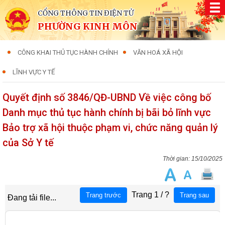
CỔNG THÔNG TIN ĐIỆN TỬ
PHƯỜNG KINH MÔN
CÔNG KHAI THỦ TỤC HÀNH CHÍNH
VĂN HOÁ XÃ HỘI
LĨNH VỰC Y TẾ
Quyết định số 3846/QĐ-UBND Về việc công bố
Danh mục thủ tục hành chính bị bãi bỏ lĩnh vực
Bảo trợ xã hội thuộc phạm vi, chức năng quản lý
của Sở Y tế
15/10/2025