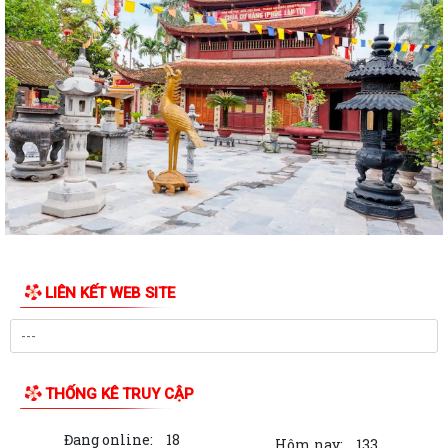
thuộc phạm vi chức năng quản lý...
QUYẾT ĐỊNH Về việc công bố danh mục thủ tục hành chính được sửa
đổi, bổ sung, bị bãi bỏ thuộc phạm...
Nghị quyết số 07/2026/NQ-HĐND ngày 23/6/2026 của HĐND thành
phố về quy định chế độ quà tặng của...
Quyết đinh Về việc thu hồi Giấy chứng nhận quyền sử dụng đất đã cấp
cho bà Hoàng Thị Mây và bà...
Nghị Quyết 10-NQ/TU ngày13/7/2026 củaBan Thường vụ Thành ủy về
tăng cường công tác lãnh đạo, chỉ...
LIÊN KẾT WEB SITE
Quý III và IV/2026, Hải Phòng phấn đấu tăng trưởng GRDP trên 14%
Chỉ thị số 06-CT/TW của Bộ Chính trị về tăng cường sự lãnh đạo của
Đảng đối với công tác kiểm sát...
THỐNG KÊ TRUY CẬP
Bế giảng lớp bồi dưỡng lý luận chính trị dành cho đảng viên mới khóa III
năm 2026
Đang online:
18
Hôm nay:
133