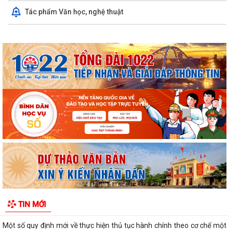
Khai mạc Chung kết Hội thi lực lượng tham gia bảo vệ ANTT ở cơ sở
Tác phẩm Văn học, nghệ thuật
giỏi toàn quốc lần thứ nhất, năm...
Thông báo Chung kết Hội thi lực lượng tham gia bảo vệ an ninh, trật tự
ở cơ sở giỏi toàn quốc (lần...
Một số quy định mới về thực hiện thủ tục hành chính theo cơ chế một
cửa, một cửa liên thông
Quy trình mới về tiếp nhận, giải quyết thủ tục hành chính trên môi
trường điện tử
Triển khai nộp thuế sử dụng đất phi nông nghiệp qua ứng dụng eTax
Mobile
Hướng dẫn cài đặt và sử dụng, nộp thuế qua dụng ứng dụng eTax
Mobile
HẢI PHÒNG THU PHÍ 0 ĐỒNG ĐỐI VỚI 4 LỆ PHÍ VÀ 7 LOẠI PHÍ KHI THỰC
TIN MỚI
HIỆN THỦ TỤC HÀNH CHÍNH TRỰC TUYẾN