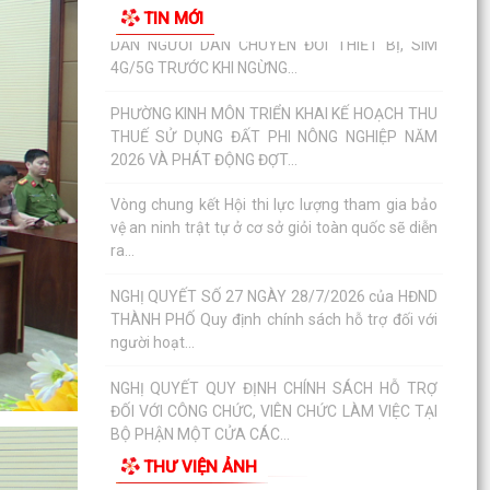
TIN MỚI
ra...
NGHỊ QUYẾT SỐ 27 NGÀY 28/7/2026 của HĐND
THÀNH PHỐ Quy định chính sách hỗ trợ đối với
người hoạt...
NGHỊ QUYẾT QUY ĐỊNH CHÍNH SÁCH HỖ TRỢ
ĐỐI VỚI CÔNG CHỨC, VIÊN CHỨC LÀM VIỆC TẠI
BỘ PHẬN MỘT CỬA CÁC...
QUYẾT ĐỊNH Về việc công bố thủ tục hành chính
nội bộ mới ban hành thuộc phạm vi chức năng
quản lý...
QUYẾT ĐỊNH Về việc công bố danh mục thủ tục
hành chính được sửa đổi, bổ sung, bị bãi bỏ
thuộc phạm...
Nghị quyết số 07/2026/NQ-HĐND ngày
23/6/2026 của HĐND thành phố về quy định chế
THƯ VIỆN ẢNH
độ quà tặng của...