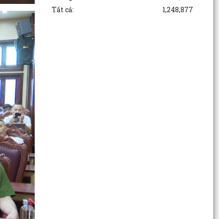
Tất cả:
1,248,877
Thông báo Lịch làm việc của Lãnh đạo HĐND và
UBND phường tuần 32 (từ ngày 03/8/2026 đến
ngày...
Đảng ủy phường Kinh Môn giao ban Bí thư chi
bộ, Tổ trưởng tổ dân phố tháng 8 năm 2026.
Lưu Hạ vô địch Giải bóng đá Thiếu niên U15
phường Kinh Môn hè năm 2026
Câu lạc bộ Bóng chuyền hơi tổ dân phố Ngư
Uyên ra mắt các đội bóng trực thuộc
Phường Kinh Môn triển khai công tác đo đạc,
lập, chỉnh lý bản đồ địa chính, lập hồ sơ địa chính
và...
Khai mạc Giải bóng đá Thiếu niên U15 phường
Kinh Môn hè năm 2026