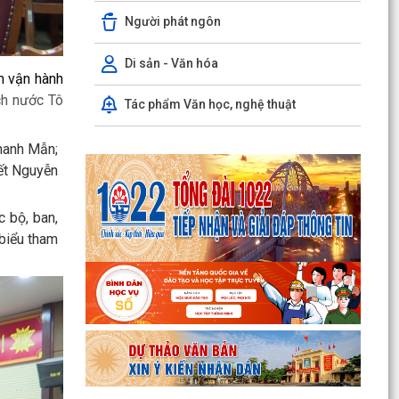
HẢI PHÒNG THU PHÍ 0 ĐỒNG ĐỐI VỚI 4 LỆ PHÍ VÀ
Người phát ngôn
7 LOẠI PHÍ KHI THỰC HIỆN THỦ TỤC HÀNH
CHÍNH TRỰC TUYẾN
Di sản - Văn hóa
m vận hành
Thông báo về việc niêm yết công khai kết quả
triển khai Nghị quyết 04/2026/NQ-HĐND ngày
ch nước Tô
Tác phẩm Văn học, nghệ thuật
20/4/2026...
Thanh Mẫn;
THÔNG BÁO CỦA TRẠM Y TẾ PHƯỜNG KINH
ết Nguyễn
MÔN Về việc lập danh sách những phụ nữ sinh
con thứ hai trước...
c bộ, ban,
PHƯỜNG KINH MÔN TUYÊN TRUYỀN, HƯỚNG
 biểu tham
DẪN NGƯỜI DÂN CHUYỂN ĐỔI THIẾT BỊ, SIM
4G/5G TRƯỚC KHI NGỪNG...
PHƯỜNG KINH MÔN TRIỂN KHAI KẾ HOẠCH THU
THUẾ SỬ DỤNG ĐẤT PHI NÔNG NGHIỆP NĂM
2026 VÀ PHÁT ĐỘNG ĐỢT...
Vòng chung kết Hội thi lực lượng tham gia bảo
vệ an ninh trật tự ở cơ sở giỏi toàn quốc sẽ diễn