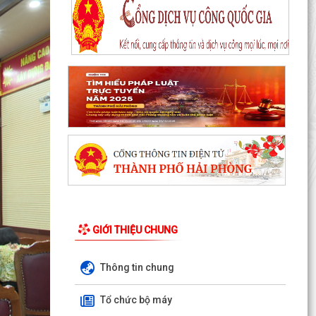
Khai mạc Chung kết Hội thi lực lượng tham gia
bảo vệ ANTT ở cơ sở giỏi toàn quốc lần thứ
nhất, năm...
Thông báo Chung kết Hội thi lực lượng tham gia
bảo vệ an ninh, trật tự ở cơ sở giỏi toàn quốc
(lần...
Một số quy định mới về thực hiện thủ tục hành
chính theo cơ chế một cửa, một cửa liên thông
Quy trình mới về tiếp nhận, giải quyết thủ tục
hành chính trên môi trường điện tử
GIỚI THIỆU CHUNG
Triển khai nộp thuế sử dụng đất phi nông nghiệp
qua ứng dụng eTax Mobile
Thông tin chung
Hướng dẫn cài đặt và sử dụng, nộp thuế qua
dụng ứng dụng eTax Mobile
Tổ chức bộ máy