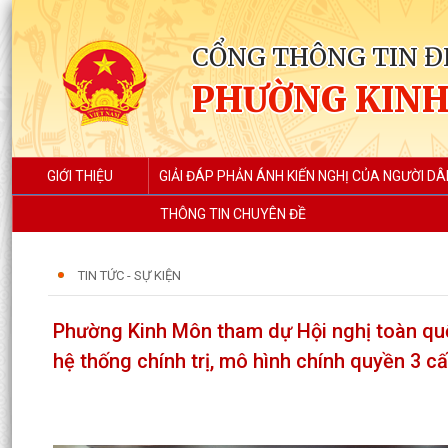
CỔNG THÔNG TIN Đ
PHƯỜNG KIN
GIỚI THIỆU
GIẢI ĐÁP PHẢN ÁNH KIẾN NGHỊ CỦA NGƯỜI DÂ
THÔNG TIN CHUYÊN ĐỀ
TIN TỨC - SỰ KIỆN
Phường Kinh Môn tham dự Hội nghị toàn quố
hệ thống chính trị, mô hình chính quyền 3 c