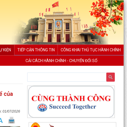
Ự KIỆN
TIẾP CẬN THÔNG TIN
CÔNG KHAI THỦ TỤC HÀNH CHÍNH
CẢI CÁCH HÀNH CHÍNH - CHUYỂN ĐỔI SỐ
Đội tuyển Hải Phòng đoạt giải A Hội thi lực lượng
tham gia bảo vệ an ninh, trật tự ở cơ sở giỏi...
ể của
KINH MÔN: SÔI NỔI CHƯƠNG TRÌNH ENGLISH
FESTIVAL 2026
01/07/2026
UBND phường Kinh Môn họp đẩy nhanh tiến độ
giải phóng mặt bằng các dự án