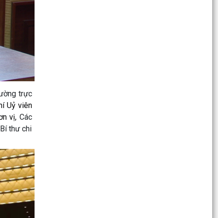
“NGÀY TOÀN DÂN PHÒNG, CHỐNG...
Phường Kinh Môn Phát huy hiệu quả mô hình “
Lưu động hỗ trợ giải quyết thủ tục hành chính
tại nhà”
𝗞Ỷ 𝗡𝗜Ệ𝗠 𝟵𝟲 𝗡Ă𝗠 𝗡𝗚À𝗬 𝗧𝗥𝗨𝗬Ề𝗡 𝗧𝗛Ố𝗡𝗚
𝗡𝗚À𝗡𝗛 𝗧𝗨𝗬Ê𝗡 𝗚𝗜Á𝗢 𝗖Ủ𝗔 ĐẢ𝗡𝗚
Triển khai chiến dịch 90 ngày làm sạch, làm
ường trực
giàu, chuẩn hóa dữ liệu Hệ thống quản lý thông
hí Uỷ viên
tin trẻ...
ơn vị,
Các
Bí thư chi
Đại hội Thành lập Hội Cựu Công an nhân
dân phường Kinh Môn, nhiệm kỳ 2026 – 2031
Hướng dẫn Nhận biết sớm bệnh nghẹt rễ trên
lúa, xử lý đúng để lúa phục hồi nhanh
QUYẾT ĐỊNH Về việc công bố danh mục thủ tục
hành chính ban hành mới, được sửa đổi, bổ
sung lĩnh vực...