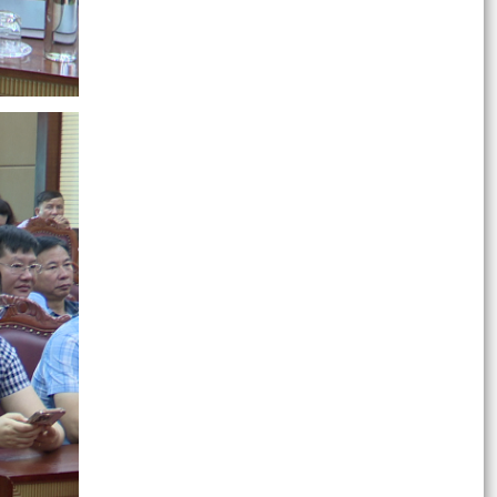
Thông báo Lịch tiếp công dân định kỳ tháng 8
năm 2026 của Chủ tịch Ủy ban nhân dân
phường Kinh Môn
Cựu chiến binh phường Kinh Môn phát huy
phẩm chất "Bộ đội Cụ Hồ", giúp nhau giảm
nghèo, làm kinh tế...
QUYẾT ĐỊNH Về việc công bố danh mục thủ tục
hành chính ban hành mới lĩnh vực điện lực thuộc
phạm...
Công bố các quyết định về Khu kinh tế, khởi
động Khu thương mại tự do Hải Phòng
Kinh Môn: Hội Cựu chiến binh tổng kết phong
trào “Cựu chiến binh giúp nhau giảm nghèo, làm
kinh tế...
PHƯỜNG KINH MÔN HƯỞNG ỨNG “NGÀY THẾ
GIỚI PHÒNG, CHỐNG MUA BÁN NGƯỜI” VÀ