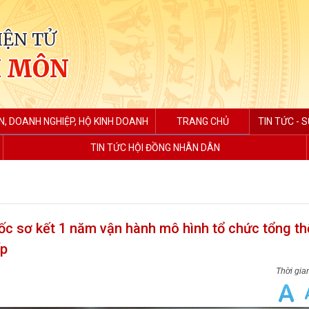
IỆN TỬ
H MÔN
N, DOANH NGHIỆP, HỘ KINH DOANH
TRANG CHỦ
TIN TỨC - S
TIN TỨC HỘI ĐỒNG NHÂN DÂN
c sơ kết 1 năm vận hành mô hình tổ chức tổng th
ấp