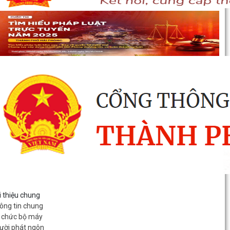
i thiệu chung
ông tin chung
 chức bộ máy
ười phát ngôn