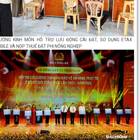
ƯỜNG KINH MÔN: HỖ TRỢ LƯU ĐỘNG CÀI ĐẶT, SỬ DỤNG ETAX
BILE VÀ NỘP THUẾ ĐẤT PHI NÔNG NGHIỆP