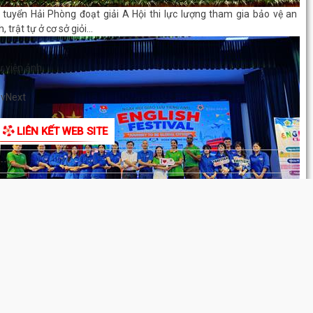
 tuyển Hải Phòng đoạt giải A Hội thi lực lượng tham gia bảo vệ an
h, trật tự ở cơ sở giỏi...
 viện ảnh
NH MÔN: SÔI NỔI CHƯƠNG TRÌNH ENGLISH FESTIVAL 2026
ev
Next