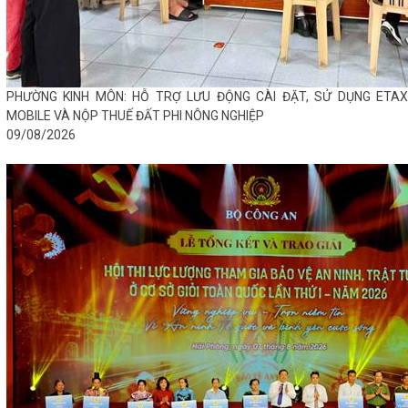
PHƯỜNG KINH MÔN: HỖ TRỢ LƯU ĐỘNG CÀI ĐẶT, SỬ DỤNG ETAX
MOBILE VÀ NỘP THUẾ ĐẤT PHI NÔNG NGHIỆP
09/08/2026