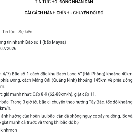
TIN TỨC HỘI ĐỒNG NHÂN DÂN
CẢI CÁCH HÀNH CHÍNH - CHUYỂN ĐỔI SỐ
Tin tức - Sự kiện
ng tin nhanh Bão số 1 (bão Maysa)
/07/2026
h 4/7) Bão số 1 cách đặc khu Bạch Long Vĩ (Hải Phòng) khoảng 40km
 phía Đông, cách Móng Cái (Quảng Ninh) khoảng 145km về phía Đông
am.
c gió mạnh nhất: Cấp 8-9 (62-88km/h), giật cấp 11.
 báo: Trong 3 giờ tới, bão di chuyển theo hướng Tây Bắc, tốc độ khoảng
km/h.
 ảnh hưởng của hoàn lưu bão, cần đề phòng nguy cơ xảy ra dông, lốc và
́ giật mạnh cả trước và trong khi bão đổ bộ.
v kinhmon