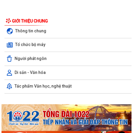
GIỚI THIỆU CHUNG
Thông tin chung
Tổ chức bộ máy
Người phát ngôn
Di sản - Văn hóa
Tạo xung lực mạnh mẽ nâng tầm quan hệ Việt Nam-Australia
Tác phẩm Văn học, nghệ thuật
Tổng Bí thư, Chủ tịch nước Tô Lâm lên đường thăm cấp Nhà nước tới
Australia và New Zealand
PHƯỜNG KINH MÔN: HỖ TRỢ LƯU ĐỘNG CÀI ĐẶT, SỬ DỤNG ETAX
MOBILE VÀ NỘP THUẾ ĐẤT PHI NÔNG NGHIỆP
Đội tuyển Hải Phòng đoạt giải A Hội thi lực lượng tham gia bảo vệ an