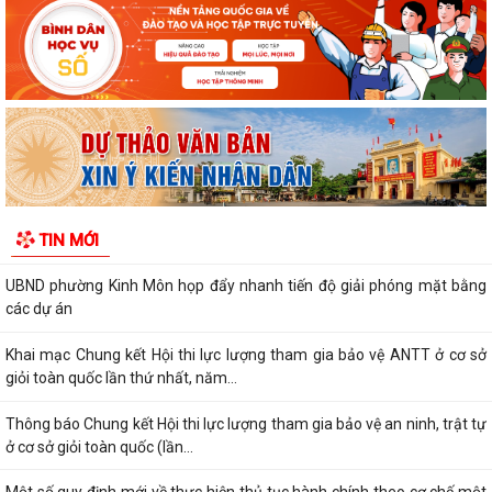
ninh, trật tự ở cơ sở giỏi...
KINH MÔN: SÔI NỔI CHƯƠNG TRÌNH ENGLISH FESTIVAL 2026
UBND phường Kinh Môn họp đẩy nhanh tiến độ giải phóng mặt bằng
các dự án
Khai mạc Chung kết Hội thi lực lượng tham gia bảo vệ ANTT ở cơ sở
giỏi toàn quốc lần thứ nhất, năm...
Thông báo Chung kết Hội thi lực lượng tham gia bảo vệ an ninh, trật tự
TIN MỚI
ở cơ sở giỏi toàn quốc (lần...
Một số quy định mới về thực hiện thủ tục hành chính theo cơ chế một
cửa, một cửa liên thông
Quy trình mới về tiếp nhận, giải quyết thủ tục hành chính trên môi
trường điện tử
Triển khai nộp thuế sử dụng đất phi nông nghiệp qua ứng dụng eTax
Mobile