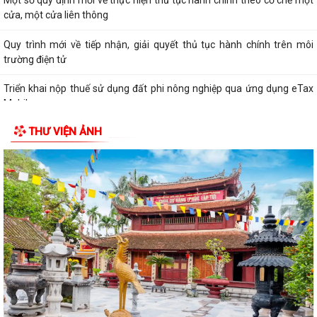
Hướng dẫn cài đặt và sử dụng, nộp thuế qua dụng ứng dụng eTax
Mobile
HẢI PHÒNG THU PHÍ 0 ĐỒNG ĐỐI VỚI 4 LỆ PHÍ VÀ 7 LOẠI PHÍ KHI THỰC
HIỆN THỦ TỤC HÀNH CHÍNH TRỰC TUYẾN
Thông báo về việc niêm yết công khai kết quả triển khai Nghị quyết
04/2026/NQ-HĐND ngày 20/4/2026...
THƯ VIỆN ẢNH
THÔNG BÁO CỦA TRẠM Y TẾ PHƯỜNG KINH MÔN Về việc lập danh
sách những phụ nữ sinh con thứ hai trước...
PHƯỜNG KINH MÔN TUYÊN TRUYỀN, HƯỚNG DẪN NGƯỜI DÂN
CHUYỂN ĐỔI THIẾT BỊ, SIM 4G/5G TRƯỚC KHI NGỪNG...
PHƯỜNG KINH MÔN TRIỂN KHAI KẾ HOẠCH THU THUẾ SỬ DỤNG ĐẤT
PHI NÔNG NGHIỆP NĂM 2026 VÀ PHÁT ĐỘNG ĐỢT...
Vòng chung kết Hội thi lực lượng tham gia bảo vệ an ninh trật tự ở cơ
sở giỏi toàn quốc sẽ diễn ra...