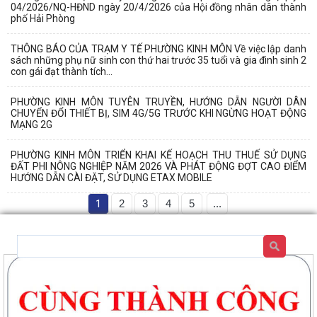
04/2026/NQ-HĐND ngày 20/4/2026 của Hội đồng nhân dân thành
phố Hải Phòng
THÔNG BÁO CỦA TRẠM Y TẾ PHƯỜNG KINH MÔN Về việc lập danh
sách những phụ nữ sinh con thứ hai trước 35 tuổi và gia đình sinh 2
con gái đạt thành tích...
PHƯỜNG KINH MÔN TUYÊN TRUYỀN, HƯỚNG DẪN NGƯỜI DÂN
CHUYỂN ĐỔI THIẾT BỊ, SIM 4G/5G TRƯỚC KHI NGỪNG HOẠT ĐỘNG
MẠNG 2G
PHƯỜNG KINH MÔN TRIỂN KHAI KẾ HOẠCH THU THUẾ SỬ DỤNG
ĐẤT PHI NÔNG NGHIỆP NĂM 2026 VÀ PHÁT ĐỘNG ĐỢT CAO ĐIỂM
HƯỚNG DẪN CÀI ĐẶT, SỬ DỤNG ETAX MOBILE
1
2
3
4
5
...