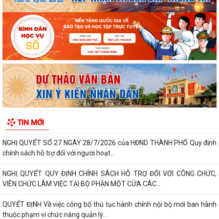
HIỆN THỦ TỤC HÀNH CHÍNH TRỰC TUYẾN
Thông báo về việc niêm yết công khai kết quả triển khai Nghị quyết
04/2026/NQ-HĐND ngày 20/4/2026...
THÔNG BÁO CỦA TRẠM Y TẾ PHƯỜNG KINH MÔN Về việc lập danh
sách những phụ nữ sinh con thứ hai trước...
PHƯỜNG KINH MÔN TUYÊN TRUYỀN, HƯỚNG DẪN NGƯỜI DÂN
CHUYỂN ĐỔI THIẾT BỊ, SIM 4G/5G TRƯỚC KHI NGỪNG...
PHƯỜNG KINH MÔN TRIỂN KHAI KẾ HOẠCH THU THUẾ SỬ DỤNG ĐẤT
TIN MỚI
PHI NÔNG NGHIỆP NĂM 2026 VÀ PHÁT ĐỘNG ĐỢT...
NGHỊ QUYẾT SỐ 27 NGÀY 28/7/2026 của HĐND THÀNH PHỐ Quy định
chính sách hỗ trợ đối với người hoạt...
NGHỊ QUYẾT QUY ĐỊNH CHÍNH SÁCH HỖ TRỢ ĐỐI VỚI CÔNG CHỨC,
VIÊN CHỨC LÀM VIỆC TẠI BỘ PHẬN MỘT CỬA CÁC...
QUYẾT ĐỊNH Về việc công bố thủ tục hành chính nội bộ mới ban hành
thuộc phạm vi chức năng quản lý...