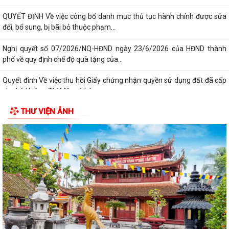
QUYẾT ĐỊNH Về việc công bố danh mục thủ tục hành chính được sửa
đổi, bổ sung, bị bãi bỏ thuộc phạm...
Nghị quyết số 07/2026/NQ-HĐND ngày 23/6/2026 của HĐND thành
phố về quy định chế độ quà tặng của...
Quyết đinh Về việc thu hồi Giấy chứng nhận quyền sử dụng đất đã cấp
cho bà Hoàng Thị Mây và bà...
THƯ VIỆN ẢNH
Nghị Quyết 10-NQ/TU ngày13/7/2026 củaBan Thường vụ Thành ủy về
tăng cường công tác lãnh đạo, chỉ...
Quý III và IV/2026, Hải Phòng phấn đấu tăng trưởng GRDP trên 14%
Chỉ thị số 06-CT/TW của Bộ Chính trị về tăng cường sự lãnh đạo của
Đảng đối với công tác kiểm sát...
Bế giảng lớp bồi dưỡng lý luận chính trị dành cho đảng viên mới khóa III
năm 2026