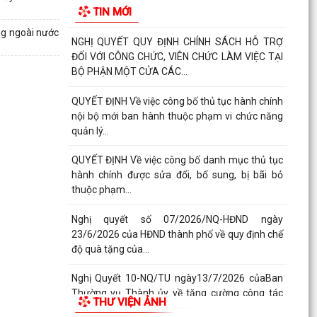
TIN MỚI
lãnh đạo, chỉ...
ng ngoài nước
Quý III và IV/2026, Hải Phòng phấn đấu tăng
trưởng GRDP trên 14%
Chỉ thị số 06-CT/TW của Bộ Chính trị về tăng
cường sự lãnh đạo của Đảng đối với công tác
kiểm sát...
Bế giảng lớp bồi dưỡng lý luận chính trị dành cho
đảng viên mới khóa III năm 2026
PHƯỜNG KINH MÔN TRIỂN KHAI CHIẾN DỊCH 100
NGÀY TẠO LẬP, CẬP NHẬT SỔ SỨC KHỎE ĐIỆN
TỬ TRÊN ỨNG DỤNG...
Thông báo Lịch làm việc của Lãnh đạo HĐND và
UBND phường tuần 32 (từ ngày 03/8/2026 đến
ngày...
THƯ VIỆN ẢNH
Đảng ủy phường Kinh Môn giao ban Bí thư chi