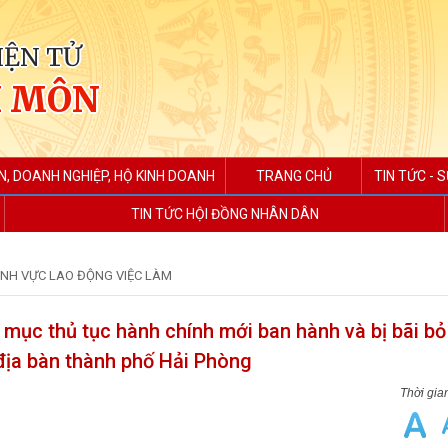
IỆN TỬ
H MÔN
N, DOANH NGHIỆP, HỘ KINH DOANH
TRANG CHỦ
TIN TỨC - S
TIN TỨC HỘI ĐỒNG NHÂN DÂN
ĨNH VỰC LAO ĐỘNG VIỆC LÀM
ục thủ tục hành chính mới ban hành và bị bãi bỏ 
 địa bàn thành phố Hải Phòng