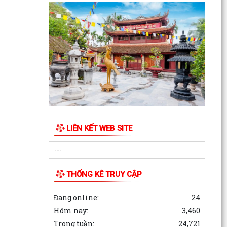
bộ, Tổ trưởng tổ dân phố tháng 8 năm 2026.
Lưu Hạ vô địch Giải bóng đá Thiếu niên U15
phường Kinh Môn hè năm 2026
Câu lạc bộ Bóng chuyền hơi tổ dân phố Ngư
Uyên ra mắt các đội bóng trực thuộc
Phường Kinh Môn triển khai công tác đo đạc,
lập, chỉnh lý bản đồ địa chính, lập hồ sơ địa chính
và...
LIÊN KẾT WEB SITE
Khai mạc Giải bóng đá Thiếu niên U15 phường
Kinh Môn hè năm 2026
Thông báo Lịch tiếp công dân định kỳ tháng 8
THỐNG KÊ TRUY CẬP
năm 2026 của Chủ tịch Ủy ban nhân dân
phường Kinh Môn
Đang online:
24
Cựu chiến binh phường Kinh Môn phát huy
Hôm nay:
3,460
phẩm chất "Bộ đội Cụ Hồ", giúp nhau giảm
Trong tuần:
24,721