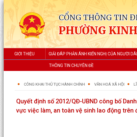
CỔNG THÔNG TIN Đ
PHƯỜNG KIN
GIỚI THIỆU
GIẢI ĐÁP PHẢN ÁNH KIẾN NGHỊ CỦA NGƯỜI DÂ
THÔNG TIN CHUYÊN ĐỀ
CÔNG KHAI THỦ TỤC HÀNH CHÍNH
VĂN HOÁ XÃ HỘI
L
Quyết định số 2012/QĐ-UBND công bố Danh m
vực việc làm, an toàn vệ sinh lao động trên