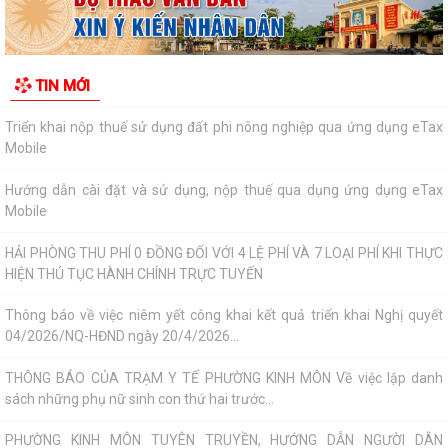
Một số quy định mới về thực hiện thủ tục hành chính theo cơ chế một
cửa, một cửa liên thông
Quy trình mới về tiếp nhận, giải quyết thủ tục hành chính trên môi
TIN MỚI
trường điện tử
Triển khai nộp thuế sử dụng đất phi nông nghiệp qua ứng dụng eTax
Mobile
Hướng dẫn cài đặt và sử dụng, nộp thuế qua dụng ứng dụng eTax
Mobile
HẢI PHÒNG THU PHÍ 0 ĐỒNG ĐỐI VỚI 4 LỆ PHÍ VÀ 7 LOẠI PHÍ KHI THỰC
HIỆN THỦ TỤC HÀNH CHÍNH TRỰC TUYẾN
Thông báo về việc niêm yết công khai kết quả triển khai Nghị quyết
04/2026/NQ-HĐND ngày 20/4/2026...
THÔNG BÁO CỦA TRẠM Y TẾ PHƯỜNG KINH MÔN Về việc lập danh
sách những phụ nữ sinh con thứ hai trước...
PHƯỜNG KINH MÔN TUYÊN TRUYỀN, HƯỚNG DẪN NGƯỜI DÂN