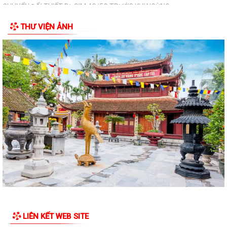
CHUYỂN ĐỔI THIẾT BỊ, SIM 4G/5G TRƯỚC KHI NGỪNG...
THƯ VIỆN ẢNH
PHƯỜNG KINH MÔN TRIỂN KHAI KẾ HOẠCH THU THUẾ SỬ DỤNG ĐẤT
PHI NÔNG NGHIỆP NĂM 2026 VÀ PHÁT ĐỘNG ĐỢT...
Vòng chung kết Hội thi lực lượng tham gia bảo vệ an ninh trật tự ở cơ
sở giỏi toàn quốc sẽ diễn ra...
NGHỊ QUYẾT SỐ 27 NGÀY 28/7/2026 của HĐND THÀNH PHỐ Quy định
chính sách hỗ trợ đối với người hoạt...
NGHỊ QUYẾT QUY ĐỊNH CHÍNH SÁCH HỖ TRỢ ĐỐI VỚI CÔNG CHỨC,
VIÊN CHỨC LÀM VIỆC TẠI BỘ PHẬN MỘT CỬA CÁC...
QUYẾT ĐỊNH Về việc công bố thủ tục hành chính nội bộ mới ban hành
thuộc phạm vi chức năng quản lý...
QUYẾT ĐỊNH Về việc công bố danh mục thủ tục hành chính được sửa
đổi, bổ sung, bị bãi bỏ thuộc phạm...
LIÊN KẾT WEB SITE
Nghị quyết số 07/2026/NQ-HĐND ngày 23/6/2026 của HĐND thành