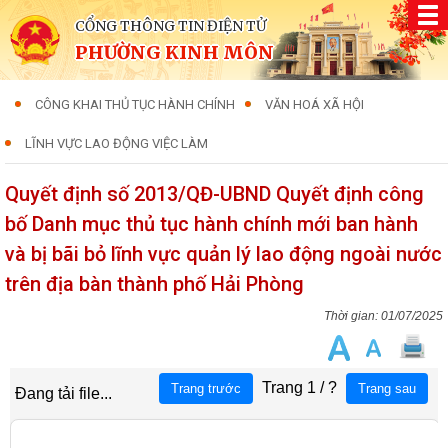
CỔNG THÔNG TIN ĐIỆN TỬ
PHƯỜNG KINH MÔN
CÔNG KHAI THỦ TỤC HÀNH CHÍNH
VĂN HOÁ XÃ HỘI
LĨNH VỰC LAO ĐỘNG VIỆC LÀM
Quyết định số 2013/QĐ-UBND Quyết định công
bố Danh mục thủ tục hành chính mới ban hành
và bị bãi bỏ lĩnh vực quản lý lao động ngoài nước
trên địa bàn thành phố Hải Phòng
01/07/2025