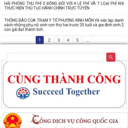
HẢI PHÒNG THU PHÍ 0 ĐỒNG ĐỐI VỚI 4 LỆ PHÍ VÀ 7 LOẠI PHÍ KHI
THỰC HIỆN THỦ TỤC HÀNH CHÍNH TRỰC TUYẾN
THÔNG BÁO CỦA TRẠM Y TẾ PHƯỜNG KINH MÔN Về việc lập danh
sách những phụ nữ sinh con thứ hai trước 35 tuổi và gia đình sinh 2
con gái đạt thành tích...
1
2
3
4
5
...