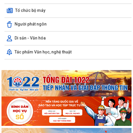
ninh, trật tự ở cơ sở giỏi...
Tổ chức bộ máy
KINH MÔN: SÔI NỔI CHƯƠNG TRÌNH ENGLISH FESTIVAL 2026
Người phát ngôn
UBND phường Kinh Môn họp đẩy nhanh tiến độ giải phóng mặt bằng
các dự án
Di sản - Văn hóa
Khai mạc Chung kết Hội thi lực lượng tham gia bảo vệ ANTT ở cơ sở
Tác phẩm Văn học, nghệ thuật
giỏi toàn quốc lần thứ nhất, năm...
Thông báo Chung kết Hội thi lực lượng tham gia bảo vệ an ninh, trật tự
ở cơ sở giỏi toàn quốc (lần...
Một số quy định mới về thực hiện thủ tục hành chính theo cơ chế một
cửa, một cửa liên thông
Quy trình mới về tiếp nhận, giải quyết thủ tục hành chính trên môi
trường điện tử
Triển khai nộp thuế sử dụng đất phi nông nghiệp qua ứng dụng eTax
Mobile