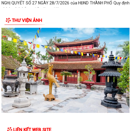
NGHỊ QUYẾT SỐ 27 NGÀY 28/7/2026 của HĐND THÀNH PHỐ Quy định
chính sách hỗ trợ đối với người hoạt...
THƯ VIỆN ẢNH
NGHỊ QUYẾT QUY ĐỊNH CHÍNH SÁCH HỖ TRỢ ĐỐI VỚI CÔNG CHỨC,
VIÊN CHỨC LÀM VIỆC TẠI BỘ PHẬN MỘT CỬA CÁC...
QUYẾT ĐỊNH Về việc công bố thủ tục hành chính nội bộ mới ban hành
thuộc phạm vi chức năng quản lý...
QUYẾT ĐỊNH Về việc công bố danh mục thủ tục hành chính được sửa
đổi, bổ sung, bị bãi bỏ thuộc phạm...
Nghị quyết số 07/2026/NQ-HĐND ngày 23/6/2026 của HĐND thành
phố về quy định chế độ quà tặng của...
Quyết đinh Về việc thu hồi Giấy chứng nhận quyền sử dụng đất đã cấp
cho bà Hoàng Thị Mây và bà...
Nghị Quyết 10-NQ/TU ngày13/7/2026 củaBan Thường vụ Thành ủy về
tăng cường công tác lãnh đạo, chỉ...
LIÊN KẾT WEB SITE
Quý III và IV/2026, Hải Phòng phấn đấu tăng trưởng GRDP trên 14%