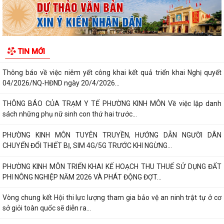
Hướng dẫn cài đặt và sử dụng, nộp thuế qua dụng ứng dụng eTax
Mobile
HẢI PHÒNG THU PHÍ 0 ĐỒNG ĐỐI VỚI 4 LỆ PHÍ VÀ 7 LOẠI PHÍ KHI THỰC
TIN MỚI
HIỆN THỦ TỤC HÀNH CHÍNH TRỰC TUYẾN
Thông báo về việc niêm yết công khai kết quả triển khai Nghị quyết
04/2026/NQ-HĐND ngày 20/4/2026...
THÔNG BÁO CỦA TRẠM Y TẾ PHƯỜNG KINH MÔN Về việc lập danh
sách những phụ nữ sinh con thứ hai trước...
PHƯỜNG KINH MÔN TUYÊN TRUYỀN, HƯỚNG DẪN NGƯỜI DÂN
CHUYỂN ĐỔI THIẾT BỊ, SIM 4G/5G TRƯỚC KHI NGỪNG...
PHƯỜNG KINH MÔN TRIỂN KHAI KẾ HOẠCH THU THUẾ SỬ DỤNG ĐẤT
PHI NÔNG NGHIỆP NĂM 2026 VÀ PHÁT ĐỘNG ĐỢT...
Vòng chung kết Hội thi lực lượng tham gia bảo vệ an ninh trật tự ở cơ
sở giỏi toàn quốc sẽ diễn ra...