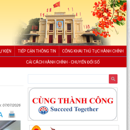
Ự KIỆN
TIẾP CẬN THÔNG TIN
CÔNG KHAI THỦ TỤC HÀNH CHÍNH
CẢI CÁCH HÀNH CHÍNH - CHUYỂN ĐỔI SỐ
Đội tuyển Hải Phòng đoạt giải A Hội thi lực lượng
tham gia bảo vệ an ninh, trật tự ở cơ sở giỏi...
KINH MÔN: SÔI NỔI CHƯƠNG TRÌNH ENGLISH
07/07/2026
FESTIVAL 2026
UBND phường Kinh Môn họp đẩy nhanh tiến độ
giải phóng mặt bằng các dự án