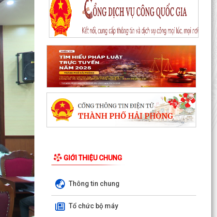
Khai mạc Chung kết Hội thi lực lượng tham gia
bảo vệ ANTT ở cơ sở giỏi toàn quốc lần thứ
nhất, năm...
Thông báo Chung kết Hội thi lực lượng tham gia
bảo vệ an ninh, trật tự ở cơ sở giỏi toàn quốc
(lần...
Một số quy định mới về thực hiện thủ tục hành
chính theo cơ chế một cửa, một cửa liên thông
Quy trình mới về tiếp nhận, giải quyết thủ tục
hành chính trên môi trường điện tử
GIỚI THIỆU CHUNG
Triển khai nộp thuế sử dụng đất phi nông nghiệp
qua ứng dụng eTax Mobile
Thông tin chung
Hướng dẫn cài đặt và sử dụng, nộp thuế qua
dụng ứng dụng eTax Mobile
Tổ chức bộ máy