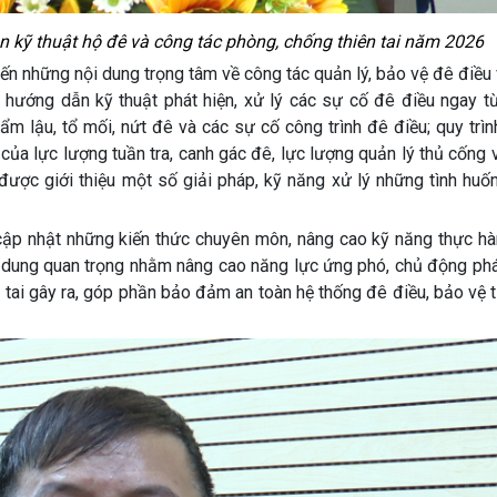
 kỹ thuật hộ đê và công tác phòng, chống thiên tai năm 2026
iến những nội dung trọng tâm về công tác quản lý, bảo vệ đê điều
hướng dẫn kỹ thuật phát hiện, xử lý các sự cố đê điều ngay từ
m lậu, tổ mối, nứt đê và các sự cố công trình đê điều; quy trình
của lực lượng tuần tra, canh gác đê, lực lượng quản lý thủ cống 
được giới thiệu một số giải pháp, kỹ năng xử lý những tình huố
cập nhật những kiến thức chuyên môn, nâng cao kỹ năng thực hà
ội dung quan trọng nhằm nâng cao năng lực ứng phó, chủ động phá
iên tai gây ra, góp phần bảo đảm an toàn hệ thống đê điều, bảo vệ 