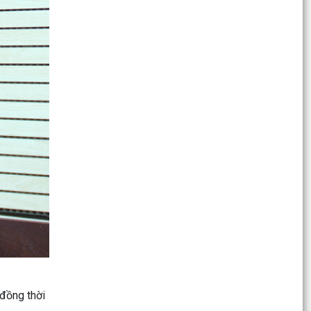
“NGÀY TOÀN DÂN PHÒNG, CHỐNG...
Phường Kinh Môn Phát huy hiệu quả mô hình “
Lưu động hỗ trợ giải quyết thủ tục hành chính
tại nhà”
𝗞Ỷ 𝗡𝗜Ệ𝗠 𝟵𝟲 𝗡Ă𝗠 𝗡𝗚À𝗬 𝗧𝗥𝗨𝗬Ề𝗡 𝗧𝗛Ố𝗡𝗚
𝗡𝗚À𝗡𝗛 𝗧𝗨𝗬Ê𝗡 𝗚𝗜Á𝗢 𝗖Ủ𝗔 ĐẢ𝗡𝗚
Triển khai chiến dịch 90 ngày làm sạch, làm
giàu, chuẩn hóa dữ liệu Hệ thống quản lý thông
tin trẻ...
Đại hội Thành lập Hội Cựu Công an nhân
dân phường Kinh Môn, nhiệm kỳ 2026 – 2031
Hướng dẫn Nhận biết sớm bệnh nghẹt rễ trên
lúa, xử lý đúng để lúa phục hồi nhanh
QUYẾT ĐỊNH Về việc công bố danh mục thủ tục
hành chính ban hành mới, được sửa đổi, bổ
 đồng thời
sung lĩnh vực...