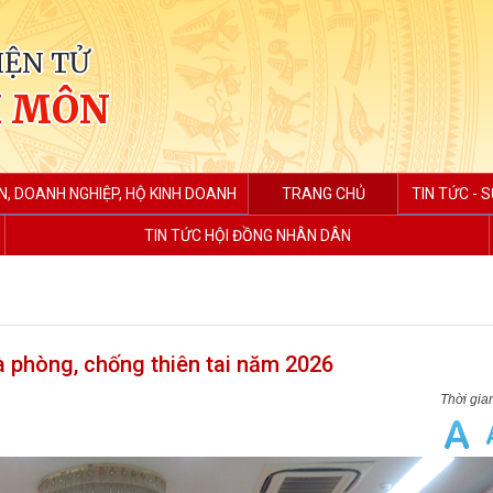
IỆN TỬ
H MÔN
N, DOANH NGHIỆP, HỘ KINH DOANH
TRANG CHỦ
TIN TỨC - S
TIN TỨC HỘI ĐỒNG NHÂN DÂN
à phòng, chống thiên tai năm 2026