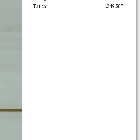
Tất cả:
1,249,507
Thông báo Lịch làm việc của Lãnh đạo HĐND và
UBND phường tuần 32 (từ ngày 03/8/2026 đến
ngày...
Đảng ủy phường Kinh Môn giao ban Bí thư chi
bộ, Tổ trưởng tổ dân phố tháng 8 năm 2026.
Lưu Hạ vô địch Giải bóng đá Thiếu niên U15
phường Kinh Môn hè năm 2026
Câu lạc bộ Bóng chuyền hơi tổ dân phố Ngư
Uyên ra mắt các đội bóng trực thuộc
Phường Kinh Môn triển khai công tác đo đạc,
lập, chỉnh lý bản đồ địa chính, lập hồ sơ địa chính
và...
Khai mạc Giải bóng đá Thiếu niên U15 phường
Kinh Môn hè năm 2026