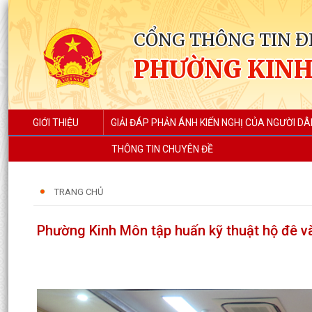
CỔNG THÔNG TIN Đ
PHƯỜNG KIN
GIỚI THIỆU
GIẢI ĐÁP PHẢN ÁNH KIẾN NGHỊ CỦA NGƯỜI DÂ
THÔNG TIN CHUYÊN ĐỀ
TRANG CHỦ
Phường Kinh Môn tập huấn kỹ thuật hộ đê v