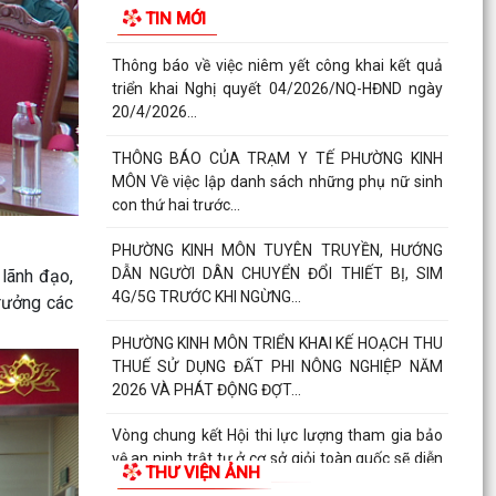
TIN MỚI
ra...
NGHỊ QUYẾT SỐ 27 NGÀY 28/7/2026 của HĐND
THÀNH PHỐ Quy định chính sách hỗ trợ đối với
người hoạt...
NGHỊ QUYẾT QUY ĐỊNH CHÍNH SÁCH HỖ TRỢ
ĐỐI VỚI CÔNG CHỨC, VIÊN CHỨC LÀM VIỆC TẠI
BỘ PHẬN MỘT CỬA CÁC...
QUYẾT ĐỊNH Về việc công bố thủ tục hành chính
nội bộ mới ban hành thuộc phạm vi chức năng
lãnh đạo,
quản lý...
trưởng các
QUYẾT ĐỊNH Về việc công bố danh mục thủ tục
hành chính được sửa đổi, bổ sung, bị bãi bỏ
thuộc phạm...
Nghị quyết số 07/2026/NQ-HĐND ngày
23/6/2026 của HĐND thành phố về quy định chế
THƯ VIỆN ẢNH
độ quà tặng của...