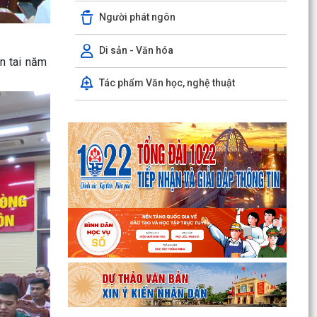
HẢI PHÒNG THU PHÍ 0 ĐỒNG ĐỐI VỚI 4 LỆ PHÍ VÀ
Người phát ngôn
7 LOẠI PHÍ KHI THỰC HIỆN THỦ TỤC HÀNH
CHÍNH TRỰC TUYẾN
Di sản - Văn hóa
n tai năm
Thông báo về việc niêm yết công khai kết quả
triển khai Nghị quyết 04/2026/NQ-HĐND ngày
Tác phẩm Văn học, nghệ thuật
20/4/2026...
THÔNG BÁO CỦA TRẠM Y TẾ PHƯỜNG KINH
MÔN Về việc lập danh sách những phụ nữ sinh
con thứ hai trước...
PHƯỜNG KINH MÔN TUYÊN TRUYỀN, HƯỚNG
DẪN NGƯỜI DÂN CHUYỂN ĐỔI THIẾT BỊ, SIM
4G/5G TRƯỚC KHI NGỪNG...
PHƯỜNG KINH MÔN TRIỂN KHAI KẾ HOẠCH THU
THUẾ SỬ DỤNG ĐẤT PHI NÔNG NGHIỆP NĂM
2026 VÀ PHÁT ĐỘNG ĐỢT...
Vòng chung kết Hội thi lực lượng tham gia bảo
vệ an ninh trật tự ở cơ sở giỏi toàn quốc sẽ diễn