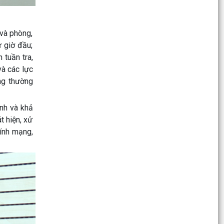
Thông báo Lịch tiếp công dân định kỳ tháng 8
năm 2026 của Chủ tịch Ủy ban nhân dân
phường Kinh Môn
 và phòng,
 giờ đầu;
Cựu chiến binh phường Kinh Môn phát huy
 tuần tra,
phẩm chất "Bộ đội Cụ Hồ", giúp nhau giảm
nghèo, làm kinh tế...
và các lực
ng thường
QUYẾT ĐỊNH Về việc công bố danh mục thủ tục
hành chính ban hành mới lĩnh vực điện lực thuộc
nh và khả
phạm...
t hiện, xử
Công bố các quyết định về Khu kinh tế, khởi
tính mạng,
động Khu thương mại tự do Hải Phòng
Kinh Môn: Hội Cựu chiến binh tổng kết phong
trào “Cựu chiến binh giúp nhau giảm nghèo, làm
kinh tế...
PHƯỜNG KINH MÔN HƯỞNG ỨNG “NGÀY THẾ
GIỚI PHÒNG, CHỐNG MUA BÁN NGƯỜI” VÀ