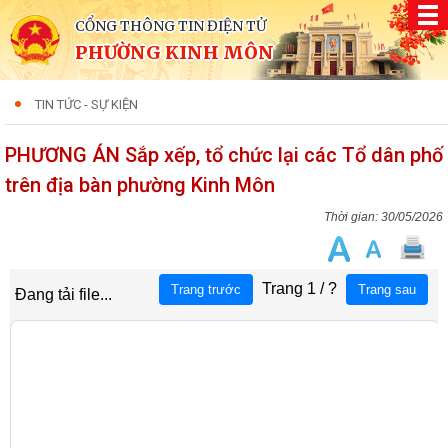
CỔNG THÔNG TIN ĐIỆN TỬ
PHƯỜNG KINH MÔN
TIN TỨC - SỰ KIỆN
PHƯƠNG ÁN Sắp xếp, tổ chức lại các Tổ dân phố
trên địa bàn phường Kinh Môn
30/05/2026