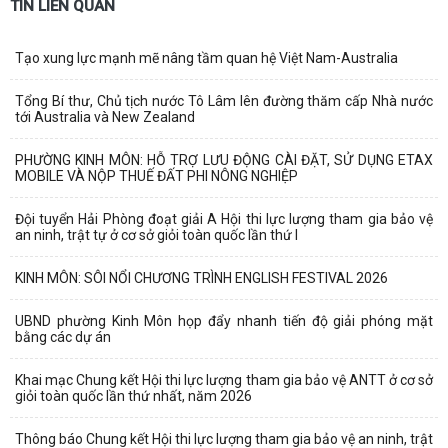
TIN LIÊN QUAN
Tạo xung lực mạnh mẽ nâng tầm quan hệ Việt Nam-Australia
Tổng Bí thư, Chủ tịch nước Tô Lâm lên đường thăm cấp Nhà nước
tới Australia và New Zealand
PHƯỜNG KINH MÔN: HỖ TRỢ LƯU ĐỘNG CÀI ĐẶT, SỬ DỤNG ETAX
MOBILE VÀ NỘP THUẾ ĐẤT PHI NÔNG NGHIỆP
Đội tuyển Hải Phòng đoạt giải A Hội thi lực lượng tham gia bảo vệ
an ninh, trật tự ở cơ sở giỏi toàn quốc lần thứ I
KINH MÔN: SÔI NỔI CHƯƠNG TRÌNH ENGLISH FESTIVAL 2026
UBND phường Kinh Môn họp đẩy nhanh tiến độ giải phóng mặt
bằng các dự án
Khai mạc Chung kết Hội thi lực lượng tham gia bảo vệ ANTT ở cơ sở
giỏi toàn quốc lần thứ nhất, năm 2026
Thông báo Chung kết Hội thi lực lượng tham gia bảo vệ an ninh, trật