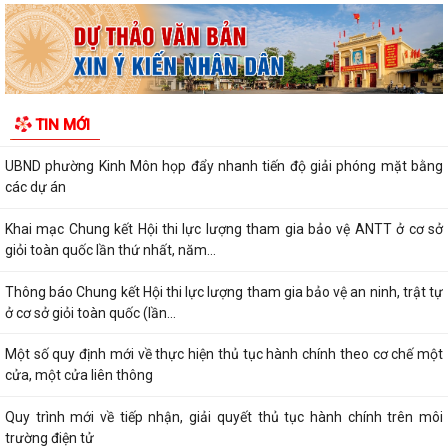
MOBILE VÀ NỘP THUẾ ĐẤT PHI NÔNG NGHIỆP
Đội tuyển Hải Phòng đoạt giải A Hội thi lực lượng tham gia bảo vệ an
ninh, trật tự ở cơ sở giỏi...
TIN MỚI
KINH MÔN: SÔI NỔI CHƯƠNG TRÌNH ENGLISH FESTIVAL 2026
UBND phường Kinh Môn họp đẩy nhanh tiến độ giải phóng mặt bằng
các dự án
Khai mạc Chung kết Hội thi lực lượng tham gia bảo vệ ANTT ở cơ sở
giỏi toàn quốc lần thứ nhất, năm...
Thông báo Chung kết Hội thi lực lượng tham gia bảo vệ an ninh, trật tự
ở cơ sở giỏi toàn quốc (lần...
Một số quy định mới về thực hiện thủ tục hành chính theo cơ chế một
cửa, một cửa liên thông
Quy trình mới về tiếp nhận, giải quyết thủ tục hành chính trên môi
trường điện tử