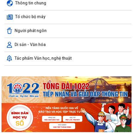
Thông tin chung
Tổ chức bộ máy
Người phát ngôn
Di sản - Văn hóa
Tác phẩm Văn học, nghệ thuật
Tạo xung lực mạnh mẽ nâng tầm quan hệ Việt Nam-Australia
Tổng Bí thư, Chủ tịch nước Tô Lâm lên đường thăm cấp Nhà nước tới
Australia và New Zealand
PHƯỜNG KINH MÔN: HỖ TRỢ LƯU ĐỘNG CÀI ĐẶT, SỬ DỤNG ETAX