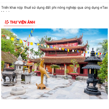
Triển khai nộp thuế sử dụng đất phi nông nghiệp qua ứng dụng eTax
Mobile
THƯ VIỆN ẢNH
Hướng dẫn cài đặt và sử dụng, nộp thuế qua dụng ứng dụng eTax
Mobile
HẢI PHÒNG THU PHÍ 0 ĐỒNG ĐỐI VỚI 4 LỆ PHÍ VÀ 7 LOẠI PHÍ KHI THỰC
HIỆN THỦ TỤC HÀNH CHÍNH TRỰC TUYẾN
Thông báo về việc niêm yết công khai kết quả triển khai Nghị quyết
04/2026/NQ-HĐND ngày 20/4/2026...
THÔNG BÁO CỦA TRẠM Y TẾ PHƯỜNG KINH MÔN Về việc lập danh
sách những phụ nữ sinh con thứ hai trước...
PHƯỜNG KINH MÔN TUYÊN TRUYỀN, HƯỚNG DẪN NGƯỜI DÂN
CHUYỂN ĐỔI THIẾT BỊ, SIM 4G/5G TRƯỚC KHI NGỪNG...
PHƯỜNG KINH MÔN TRIỂN KHAI KẾ HOẠCH THU THUẾ SỬ DỤNG ĐẤT
PHI NÔNG NGHIỆP NĂM 2026 VÀ PHÁT ĐỘNG ĐỢT...