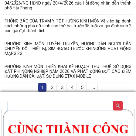
04/2026/NQ-HĐND ngày 20/4/2026 của Hội đồng nhân dân thành
phố Hải Phòng
THÔNG BÁO CỦA TRẠM Y TẾ PHƯỜNG KINH MÔN Về việc lập danh
sách những phụ nữ sinh con thứ hai trước 35 tuổi và gia đình sinh 2
con gái đạt thành tích...
PHƯỜNG KINH MÔN TUYÊN TRUYỀN, HƯỚNG DẪN NGƯỜI DÂN
CHUYỂN ĐỔI THIẾT BỊ, SIM 4G/5G TRƯỚC KHI NGỪNG HOẠT ĐỘNG
MẠNG 2G
PHƯỜNG KINH MÔN TRIỂN KHAI KẾ HOẠCH THU THUẾ SỬ DỤNG
ĐẤT PHI NÔNG NGHIỆP NĂM 2026 VÀ PHÁT ĐỘNG ĐỢT CAO ĐIỂM
HƯỚNG DẪN CÀI ĐẶT, SỬ DỤNG ETAX MOBILE
1
2
3
4
5
...