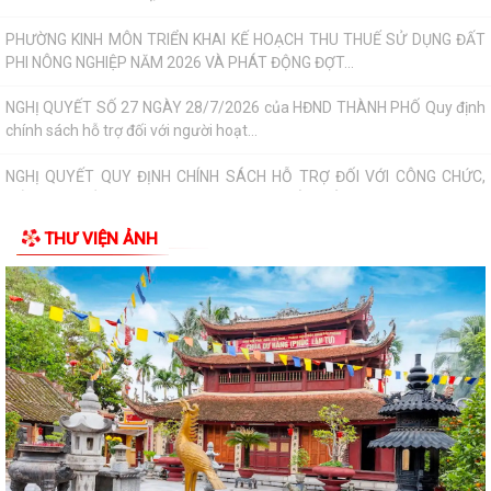
QUYẾT ĐỊNH Về việc công bố danh mục thủ tục hành chính được sửa
đổi, bổ sung, bị bãi bỏ thuộc phạm...
Nghị quyết số 07/2026/NQ-HĐND ngày 23/6/2026 của HĐND thành
phố về quy định chế độ quà tặng của...
Quyết đinh Về việc thu hồi Giấy chứng nhận quyền sử dụng đất đã cấp
cho bà Hoàng Thị Mây và bà...
THƯ VIỆN ẢNH
Nghị Quyết 10-NQ/TU ngày13/7/2026 củaBan Thường vụ Thành ủy về
tăng cường công tác lãnh đạo, chỉ...
Quý III và IV/2026, Hải Phòng phấn đấu tăng trưởng GRDP trên 14%
Chỉ thị số 06-CT/TW của Bộ Chính trị về tăng cường sự lãnh đạo của
Đảng đối với công tác kiểm sát...
Bế giảng lớp bồi dưỡng lý luận chính trị dành cho đảng viên mới khóa III
năm 2026