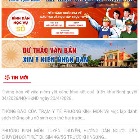
HIỆN THỦ TỤC HÀNH CHÍNH TRỰC TUYẾN
Thông báo về việc niêm yết công khai kết quả triển khai Nghị quyết
04/2026/NQ-HĐND ngày 20/4/2026...
THÔNG BÁO CỦA TRẠM Y TẾ PHƯỜNG KINH MÔN Về việc lập danh
sách những phụ nữ sinh con thứ hai trước...
PHƯỜNG KINH MÔN TUYÊN TRUYỀN, HƯỚNG DẪN NGƯỜI DÂN
CHUYỂN ĐỔI THIẾT BỊ, SIM 4G/5G TRƯỚC KHI NGỪNG...
PHƯỜNG KINH MÔN TRIỂN KHAI KẾ HOẠCH THU THUẾ SỬ DỤNG ĐẤT
TIN MỚI
PHI NÔNG NGHIỆP NĂM 2026 VÀ PHÁT ĐỘNG ĐỢT...
NGHỊ QUYẾT SỐ 27 NGÀY 28/7/2026 của HĐND THÀNH PHỐ Quy định
chính sách hỗ trợ đối với người hoạt...
NGHỊ QUYẾT QUY ĐỊNH CHÍNH SÁCH HỖ TRỢ ĐỐI VỚI CÔNG CHỨC,
VIÊN CHỨC LÀM VIỆC TẠI BỘ PHẬN MỘT CỬA CÁC...
QUYẾT ĐỊNH Về việc công bố thủ tục hành chính nội bộ mới ban hành
thuộc phạm vi chức năng quản lý...