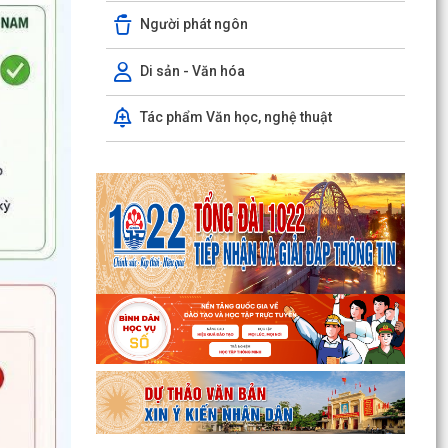
Thông báo Chung kết Hội thi lực lượng tham gia
Người phát ngôn
bảo vệ an ninh, trật tự ở cơ sở giỏi toàn quốc
(lần...
Di sản - Văn hóa
Một số quy định mới về thực hiện thủ tục hành
chính theo cơ chế một cửa, một cửa liên thông
Tác phẩm Văn học, nghệ thuật
Quy trình mới về tiếp nhận, giải quyết thủ tục
hành chính trên môi trường điện tử
Triển khai nộp thuế sử dụng đất phi nông nghiệp
qua ứng dụng eTax Mobile
Hướng dẫn cài đặt và sử dụng, nộp thuế qua
dụng ứng dụng eTax Mobile
HẢI PHÒNG THU PHÍ 0 ĐỒNG ĐỐI VỚI 4 LỆ PHÍ VÀ
7 LOẠI PHÍ KHI THỰC HIỆN THỦ TỤC HÀNH
CHÍNH TRỰC TUYẾN
Thông báo về việc niêm yết công khai kết quả
triển khai Nghị quyết 04/2026/NQ-HĐND ngày