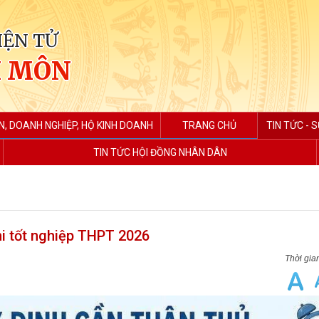
IỆN TỬ
H MÔN
N, DOANH NGHIỆP, HỘ KINH DOANH
TRANG CHỦ
TIN TỨC - S
TIN TỨC HỘI ĐỒNG NHÂN DÂN
hi tốt nghiệp THPT 2026