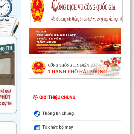
KINH MÔN: SÔI NỔI CHƯƠNG TRÌNH ENGLISH
FESTIVAL 2026
UBND phường Kinh Môn họp đẩy nhanh tiến độ
GIỚI THIỆU CHUNG
giải phóng mặt bằng các dự án
Khai mạc Chung kết Hội thi lực lượng tham gia
Thông tin chung
bảo vệ ANTT ở cơ sở giỏi toàn quốc lần thứ
nhất, năm...
Tổ chức bộ máy