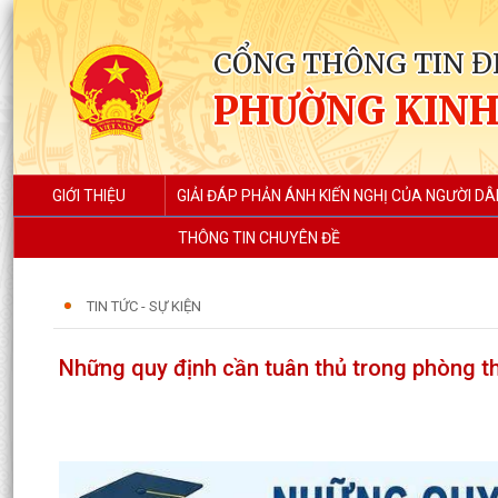
CỔNG THÔNG TIN Đ
PHƯỜNG KIN
GIỚI THIỆU
GIẢI ĐÁP PHẢN ÁNH KIẾN NGHỊ CỦA NGƯỜI DÂ
THÔNG TIN CHUYÊN ĐỀ
TIN TỨC - SỰ KIỆN
Những quy định cần tuân thủ trong phòng t