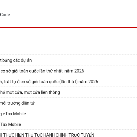
t bằng các dự án
 cơ sở giỏi toàn quốc lần thứ nhất, năm 2026
, trật tự ở cơ sở giỏi toàn quốc (lần thứ I) năm 2026
chế một cửa, một cửa liên thông
 môi trường điện tử
ng eTax Mobile
eTax Mobile
Í KHI THỰC HIỆN THỦ TỤC HÀNH CHÍNH TRỰC TUYẾN