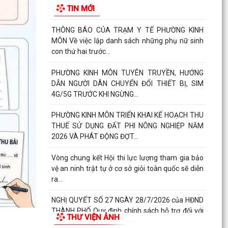
TIN MỚI
20/4/2026...
THÔNG BÁO CỦA TRẠM Y TẾ PHƯỜNG KINH
MÔN Về việc lập danh sách những phụ nữ sinh
con thứ hai trước...
PHƯỜNG KINH MÔN TUYÊN TRUYỀN, HƯỚNG
DẪN NGƯỜI DÂN CHUYỂN ĐỔI THIẾT BỊ, SIM
4G/5G TRƯỚC KHI NGỪNG...
PHƯỜNG KINH MÔN TRIỂN KHAI KẾ HOẠCH THU
THUẾ SỬ DỤNG ĐẤT PHI NÔNG NGHIỆP NĂM
2026 VÀ PHÁT ĐỘNG ĐỢT...
Vòng chung kết Hội thi lực lượng tham gia bảo
vệ an ninh trật tự ở cơ sở giỏi toàn quốc sẽ diễn
ra...
NGHỊ QUYẾT SỐ 27 NGÀY 28/7/2026 của HĐND
THÀNH PHỐ Quy định chính sách hỗ trợ đối với
THƯ VIỆN ẢNH
người hoạt...