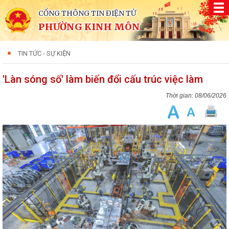
CỔNG THÔNG TIN ĐIỆN TỬ
PHƯỜNG KINH MÔN
TIN TỨC - SỰ KIỆN
'Làn sóng số' làm biến đổi cấu trúc việc làm
08/06/2026