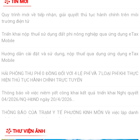
TIN MỚI
HIỆN THỦ TỤC HÀNH CHÍNH TRỰC TUYẾN
Thông báo về việc niêm yết công khai kết quả triển khai Nghị quyết
04/2026/NQ-HĐND ngày 20/4/2026...
THÔNG BÁO CỦA TRẠM Y TẾ PHƯỜNG KINH MÔN Về việc lập danh
sách những phụ nữ sinh con thứ hai trước...
PHƯỜNG KINH MÔN TUYÊN TRUYỀN, HƯỚNG DẪN NGƯỜI DÂN
CHUYỂN ĐỔI THIẾT BỊ, SIM 4G/5G TRƯỚC KHI NGỪNG...
PHƯỜNG KINH MÔN TRIỂN KHAI KẾ HOẠCH THU THUẾ SỬ DỤNG ĐẤT
PHI NÔNG NGHIỆP NĂM 2026 VÀ PHÁT ĐỘNG ĐỢT...
Vòng chung kết Hội thi lực lượng tham gia bảo vệ an ninh trật tự ở cơ
sở giỏi toàn quốc sẽ diễn ra...
NGHỊ QUYẾT SỐ 27 NGÀY 28/7/2026 của HĐND THÀNH PHỐ Quy định
chính sách hỗ trợ đối với người hoạt...
THƯ VIỆN ẢNH
NGHỊ QUYẾT QUY ĐỊNH CHÍNH SÁCH HỖ TRỢ ĐỐI VỚI CÔNG CHỨC,
VIÊN CHỨC LÀM VIỆC TẠI BỘ PHẬN MỘT CỬA CÁC...