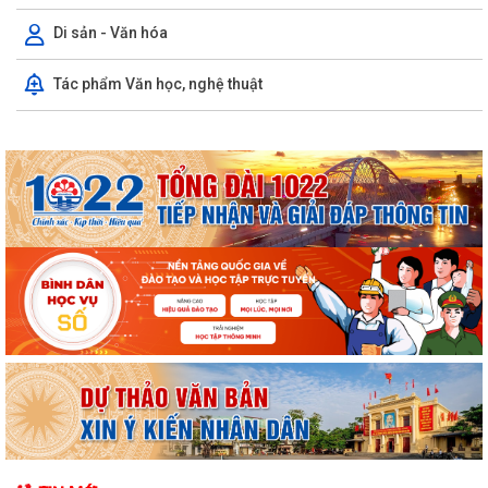
các dự án
Di sản - Văn hóa
Khai mạc Chung kết Hội thi lực lượng tham gia bảo vệ ANTT ở cơ sở
Tác phẩm Văn học, nghệ thuật
giỏi toàn quốc lần thứ nhất, năm...
Thông báo Chung kết Hội thi lực lượng tham gia bảo vệ an ninh, trật tự
ở cơ sở giỏi toàn quốc (lần...
Một số quy định mới về thực hiện thủ tục hành chính theo cơ chế một
cửa, một cửa liên thông
Quy trình mới về tiếp nhận, giải quyết thủ tục hành chính trên môi
trường điện tử
Triển khai nộp thuế sử dụng đất phi nông nghiệp qua ứng dụng eTax
Mobile
Hướng dẫn cài đặt và sử dụng, nộp thuế qua dụng ứng dụng eTax
Mobile
HẢI PHÒNG THU PHÍ 0 ĐỒNG ĐỐI VỚI 4 LỆ PHÍ VÀ 7 LOẠI PHÍ KHI THỰC