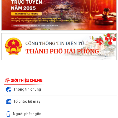
GIỚI THIỆU CHUNG
Đội tuyển Hải Phòng đoạt giải A Hội thi lực lượng tham gia bảo vệ an
Thông tin chung
ninh, trật tự ở cơ sở giỏi...
Tổ chức bộ máy
KINH MÔN: SÔI NỔI CHƯƠNG TRÌNH ENGLISH FESTIVAL 2026
Người phát ngôn
UBND phường Kinh Môn họp đẩy nhanh tiến độ giải phóng mặt bằng