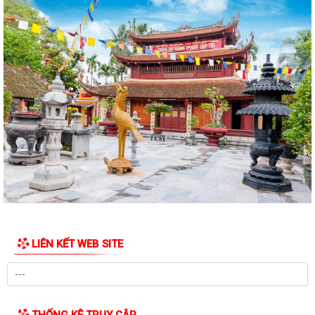
QUYẾT ĐỊNH Về việc công bố thủ tục hành chính nội bộ mới ban hành
thuộc phạm vi chức năng quản lý...
QUYẾT ĐỊNH Về việc công bố danh mục thủ tục hành chính được sửa
đổi, bổ sung, bị bãi bỏ thuộc phạm...
Nghị quyết số 07/2026/NQ-HĐND ngày 23/6/2026 của HĐND thành
phố về quy định chế độ quà tặng của...
Quyết đinh Về việc thu hồi Giấy chứng nhận quyền sử dụng đất đã cấp
cho bà Hoàng Thị Mây và bà...
Nghị Quyết 10-NQ/TU ngày13/7/2026 củaBan Thường vụ Thành ủy về
tăng cường công tác lãnh đạo, chỉ...
LIÊN KẾT WEB SITE
Quý III và IV/2026, Hải Phòng phấn đấu tăng trưởng GRDP trên 14%
Chỉ thị số 06-CT/TW của Bộ Chính trị về tăng cường sự lãnh đạo của
Đảng đối với công tác kiểm sát...
THỐNG KÊ TRUY CẬP