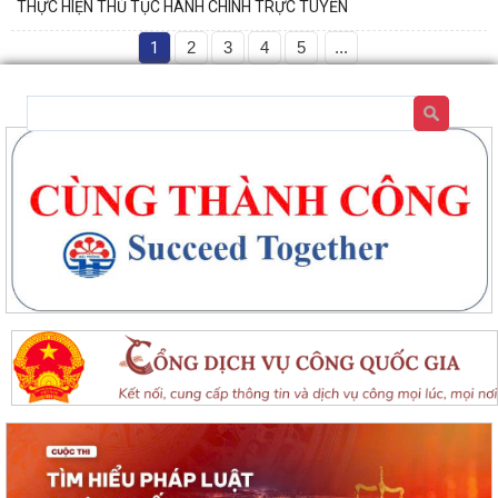
THỰC HIỆN THỦ TỤC HÀNH CHÍNH TRỰC TUYẾN
1
2
3
4
5
...