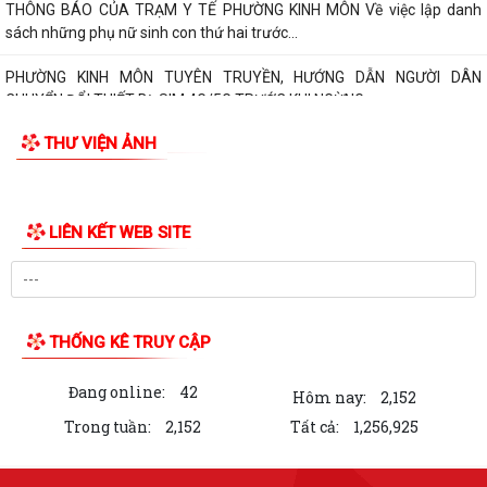
THÔNG BÁO CỦA TRẠM Y TẾ PHƯỜNG KINH MÔN Về việc lập danh
sách những phụ nữ sinh con thứ hai trước...
PHƯỜNG KINH MÔN TUYÊN TRUYỀN, HƯỚNG DẪN NGƯỜI DÂN
CHUYỂN ĐỔI THIẾT BỊ, SIM 4G/5G TRƯỚC KHI NGỪNG...
THƯ VIỆN ẢNH
PHƯỜNG KINH MÔN TRIỂN KHAI KẾ HOẠCH THU THUẾ SỬ DỤNG ĐẤT
PHI NÔNG NGHIỆP NĂM 2026 VÀ PHÁT ĐỘNG ĐỢT...
Vòng chung kết Hội thi lực lượng tham gia bảo vệ an ninh trật tự ở cơ
sở giỏi toàn quốc sẽ diễn ra...
NGHỊ QUYẾT SỐ 27 NGÀY 28/7/2026 của HĐND THÀNH PHỐ Quy định
chính sách hỗ trợ đối với người hoạt...
NGHỊ QUYẾT QUY ĐỊNH CHÍNH SÁCH HỖ TRỢ ĐỐI VỚI CÔNG CHỨC,
VIÊN CHỨC LÀM VIỆC TẠI BỘ PHẬN MỘT CỬA CÁC...
QUYẾT ĐỊNH Về việc công bố thủ tục hành chính nội bộ mới ban hành
thuộc phạm vi chức năng quản lý...
QUYẾT ĐỊNH Về việc công bố danh mục thủ tục hành chính được sửa