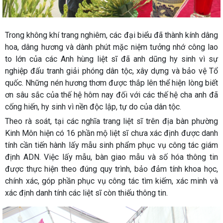
Trong không khí trang nghiêm, các đại biểu đã thành kính dâng
hoa, dâng hương và dành phút mặc niệm tưởng nhớ công lao
to lớn của các Anh hùng liệt sĩ đã anh dũng hy sinh vì sự
nghiệp đấu tranh giải phóng dân tộc, xây dựng và bảo vệ Tổ
quốc. Những nén hương thơm được thắp lên thể hiện lòng biết
ơn sâu sắc của thế hệ hôm nay đối với các thế hệ cha anh đã
cống hiến, hy sinh vì nền độc lập, tự do của dân tộc.
Theo rà soát, tại các nghĩa trang liệt sĩ trên địa bàn phường
Kinh Môn hiện có 16 phần mộ liệt sĩ chưa xác định được danh
tính cần tiến hành lấy mẫu sinh phẩm phục vụ công tác giám
định ADN. Việc lấy mẫu, bàn giao mẫu và số hóa thông tin
được thực hiện theo đúng quy trình, bảo đảm tính khoa học,
chính xác, góp phần phục vụ công tác tìm kiếm, xác minh và
xác định danh tính các liệt sĩ còn thiếu thông tin.