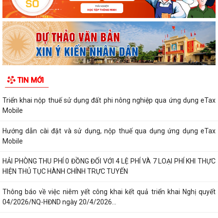
Thông báo Chung kết Hội thi lực lượng tham gia bảo vệ an ninh, trật tự
ở cơ sở giỏi toàn quốc (lần...
Một số quy định mới về thực hiện thủ tục hành chính theo cơ chế một
cửa, một cửa liên thông
Quy trình mới về tiếp nhận, giải quyết thủ tục hành chính trên môi
TIN MỚI
trường điện tử
Triển khai nộp thuế sử dụng đất phi nông nghiệp qua ứng dụng eTax
Mobile
Hướng dẫn cài đặt và sử dụng, nộp thuế qua dụng ứng dụng eTax
Mobile
HẢI PHÒNG THU PHÍ 0 ĐỒNG ĐỐI VỚI 4 LỆ PHÍ VÀ 7 LOẠI PHÍ KHI THỰC
HIỆN THỦ TỤC HÀNH CHÍNH TRỰC TUYẾN
Thông báo về việc niêm yết công khai kết quả triển khai Nghị quyết
04/2026/NQ-HĐND ngày 20/4/2026...