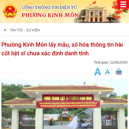
CỔNG THÔNG TIN ĐIỆN TỬ
PHƯỜNG KINH MÔN
TIN TỨC - SỰ KIỆN
Phường Kinh Môn lấy mẫu, số hóa thông tin hài
cốt liệt sĩ chưa xác định danh tính
11/06/2026