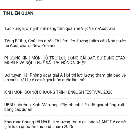
TIN LIÊN QUAN
Tạo xung lực mạnh mẽ nâng tầm quan hệ Việt Nam-Australia
Tổng Bí thư, Chủ tịch nước Tô Lâm lên đường thăm cấp Nhà nước
tới Australia và New Zealand
PHƯỜNG KINH MÔN: HỖ TRỢ LƯU ĐỘNG CÀI ĐẶT, SỬ DỤNG ETAX
MOBILE VÀ NỘP THUẾ ĐẤT PHI NÔNG NGHIỆP
Đội tuyển Hải Phòng đoạt giải A Hội thi lực lượng tham gia bảo vệ
an ninh, trật tự ở cơ sở giỏi toàn quốc lần thứ I
KINH MÔN: SÔI NỔI CHƯƠNG TRÌNH ENGLISH FESTIVAL 2026
UBND phường Kinh Môn họp đẩy nhanh tiến độ giải phóng mặt
bằng các dự án
Khai mạc Chung kết Hội thi lực lượng tham gia bảo vệ ANTT ở cơ sở
giỏi toàn quốc lần thứ nhất, năm 2026