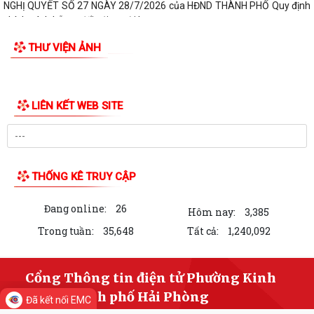
Quyết đinh Về việc thu hồi Giấy chứng nhận quyền sử dụng đất đã cấp
cho bà Hoàng Thị Mây và bà...
THƯ VIỆN ẢNH
Nghị Quyết 10-NQ/TU ngày13/7/2026 củaBan Thường vụ Thành ủy về
tăng cường công tác lãnh đạo, chỉ...
Quý III và IV/2026, Hải Phòng phấn đấu tăng trưởng GRDP trên 14%
Chỉ thị số 06-CT/TW của Bộ Chính trị về tăng cường sự lãnh đạo của
Đảng đối với công tác kiểm sát...
Bế giảng lớp bồi dưỡng lý luận chính trị dành cho đảng viên mới khóa III
năm 2026
PHƯỜNG KINH MÔN TRIỂN KHAI CHIẾN DỊCH 100 NGÀY TẠO LẬP, CẬP
NHẬT SỔ SỨC KHỎE ĐIỆN TỬ TRÊN ỨNG DỤNG...
Thông báo Lịch làm việc của Lãnh đạo HĐND và UBND phường tuần 32
(từ ngày 03/8/2026 đến ngày...
Đảng ủy phường Kinh Môn giao ban Bí thư chi bộ, Tổ trưởng tổ dân
Đã kết nối EMC
LIÊN KẾT WEB SITE
phố tháng 8 năm 2026.