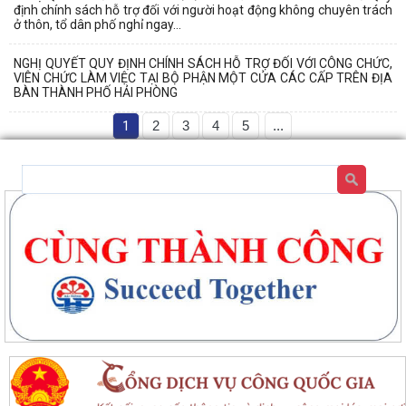
định chính sách hỗ trợ đối với người hoạt động không chuyên trách
ở thôn, tổ dân phố nghỉ ngay...
NGHỊ QUYẾT QUY ĐỊNH CHÍNH SÁCH HỖ TRỢ ĐỐI VỚI CÔNG CHỨC,
VIÊN CHỨC LÀM VIỆC TẠI BỘ PHẬN MỘT CỬA CÁC CẤP TRÊN ĐỊA
BÀN THÀNH PHỐ HẢI PHÒNG
1
2
3
4
5
...