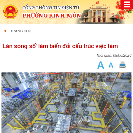
CỔNG THÔNG TIN ĐIỆN TỬ
PHƯỜNG KINH MÔN
TRANG CHỦ
'Làn sóng số' làm biến đổi cấu trúc việc làm
08/06/2026