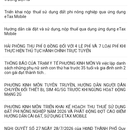
Triển khai nộp thuế sử dụng đất phi nông nghiệp qua ứng dụng
eTax Mobile
Hướng dẫn cài đặt và sử dụng, nộp thuế qua dụng ứng dụng eTax
Mobile
HẢI PHÒNG THU PHÍ 0 ĐỒNG ĐỐI VỚI 4 LỆ PHÍ VÀ 7 LOẠI PHÍ KHI
THỰC HIỆN THỦ TỤC HÀNH CHÍNH TRỰC TUYẾN
THÔNG BÁO CỦA TRẠM Y TẾ PHƯỜNG KINH MÔN Về việc lập danh
sách những phụ nữ sinh con thứ hai trước 35 tuổi và gia đình sinh 2
con gái đạt thành tích...
PHƯỜNG KINH MÔN TUYÊN TRUYỀN, HƯỚNG DẪN NGƯỜI DÂN
CHUYỂN ĐỔI THIẾT BỊ, SIM 4G/5G TRƯỚC KHI NGỪNG HOẠT ĐỘNG
MẠNG 2G
PHƯỜNG KINH MÔN TRIỂN KHAI KẾ HOẠCH THU THUẾ SỬ DỤNG
ĐẤT PHI NÔNG NGHIỆP NĂM 2026 VÀ PHÁT ĐỘNG ĐỢT CAO ĐIỂM
HƯỚNG DẪN CÀI ĐẶT, SỬ DỤNG ETAX MOBILE
NGHỊ QUYẾT SỐ 27 NGÀY 28/7/2026 của HĐND THÀNH PHỐ Quy