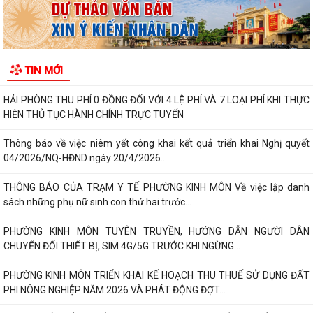
PHƯỜNG KINH MÔN TUYÊN TRUYỀN, HƯỚNG DẪN NGƯỜI DÂN
CHUYỂN ĐỔI THIẾT BỊ, SIM 4G/5G TRƯỚC KHI NGỪNG...
PHƯỜNG KINH MÔN TRIỂN KHAI KẾ HOẠCH THU THUẾ SỬ DỤNG ĐẤT
TIN MỚI
PHI NÔNG NGHIỆP NĂM 2026 VÀ PHÁT ĐỘNG ĐỢT...
NGHỊ QUYẾT SỐ 27 NGÀY 28/7/2026 của HĐND THÀNH PHỐ Quy định
chính sách hỗ trợ đối với người hoạt...
NGHỊ QUYẾT QUY ĐỊNH CHÍNH SÁCH HỖ TRỢ ĐỐI VỚI CÔNG CHỨC,
VIÊN CHỨC LÀM VIỆC TẠI BỘ PHẬN MỘT CỬA CÁC...
QUYẾT ĐỊNH Về việc công bố thủ tục hành chính nội bộ mới ban hành
thuộc phạm vi chức năng quản lý...
QUYẾT ĐỊNH Về việc công bố danh mục thủ tục hành chính được sửa
đổi, bổ sung, bị bãi bỏ thuộc phạm...
Nghị quyết số 07/2026/NQ-HĐND ngày 23/6/2026 của HĐND thành
phố về quy định chế độ quà tặng của...