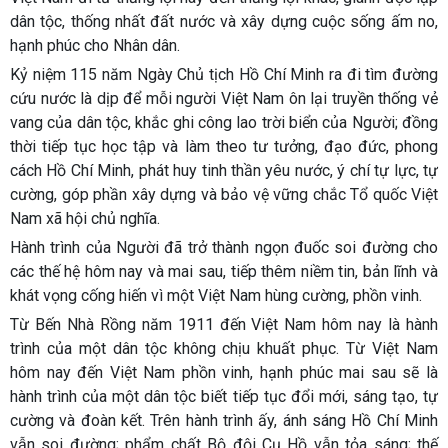
dân tộc, thống nhất đất nước và xây dựng cuộc sống ấm no,
hạnh phúc cho Nhân dân.
Kỷ niệm 115 năm Ngày Chủ tịch Hồ Chí Minh ra đi tìm đường
cứu nước là dịp để mỗi người Việt Nam ôn lại truyền thống vẻ
vang của dân tộc, khắc ghi công lao trời biển của Người; đồng
thời tiếp tục học tập và làm theo tư tưởng, đạo đức, phong
cách Hồ Chí Minh, phát huy tinh thần yêu nước, ý chí tự lực, tự
cường, góp phần xây dựng và bảo vệ vững chắc Tổ quốc Việt
Nam xã hội chủ nghĩa.
Hành trình của Người đã trở thành ngọn đuốc soi đường cho
các thế hệ hôm nay và mai sau, tiếp thêm niềm tin, bản lĩnh và
khát vọng cống hiến vì một Việt Nam hùng cường, phồn vinh.
Từ Bến Nhà Rồng năm 1911 đến Việt Nam hôm nay là hành
trình của một dân tộc không chịu khuất phục. Từ Việt Nam
hôm nay đến Việt Nam phồn vinh, hạnh phúc mai sau sẽ là
hành trình của một dân tộc biết tiếp tục đổi mới, sáng tạo, tự
cường và đoàn kết. Trên hành trình ấy, ánh sáng Hồ Chí Minh
vẫn soi đường; phẩm chất Bộ đội Cụ Hồ vẫn tỏa sáng; thế