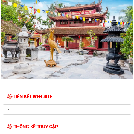
Nghị quyết số 07/2026/NQ-HĐND ngày 23/6/2026 của HĐND thành
phố về quy định chế độ quà tặng của...
Quyết đinh Về việc thu hồi Giấy chứng nhận quyền sử dụng đất đã cấp
cho bà Hoàng Thị Mây và bà...
Nghị Quyết 10-NQ/TU ngày13/7/2026 củaBan Thường vụ Thành ủy về
tăng cường công tác lãnh đạo, chỉ...
Quý III và IV/2026, Hải Phòng phấn đấu tăng trưởng GRDP trên 14%
Chỉ thị số 06-CT/TW của Bộ Chính trị về tăng cường sự lãnh đạo của
Đảng đối với công tác kiểm sát...
Bế giảng lớp bồi dưỡng lý luận chính trị dành cho đảng viên mới khóa III
LIÊN KẾT WEB SITE
năm 2026
PHƯỜNG KINH MÔN TRIỂN KHAI CHIẾN DỊCH 100 NGÀY TẠO LẬP, CẬP
NHẬT SỔ SỨC KHỎE ĐIỆN TỬ TRÊN ỨNG DỤNG...
THỐNG KÊ TRUY CẬP
Thông báo Lịch làm việc của Lãnh đạo HĐND và UBND phường tuần 32