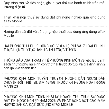
Quy trình mới về tiếp nhận, giải quyết thủ tục hành chính trên môi
trường điện tử
Triển khai nộp thuế sử dụng đất phi nông nghiệp qua ứng dụng
eTax Mobile
Hướng dẫn cài đặt và sử dụng, nộp thuế qua dụng ứng dụng eTax
Mobile
HẢI PHÒNG THU PHÍ 0 ĐỒNG ĐỐI VỚI 4 LỆ PHÍ VÀ 7 LOẠI PHÍ KHI
THỰC HIỆN THỦ TỤC HÀNH CHÍNH TRỰC TUYẾN
THÔNG BÁO CỦA TRẠM Y TẾ PHƯỜNG KINH MÔN Về việc lập danh
sách những phụ nữ sinh con thứ hai trước 35 tuổi và gia đình sinh 2
con gái đạt thành tích...
PHƯỜNG KINH MÔN TUYÊN TRUYỀN, HƯỚNG DẪN NGƯỜI DÂN
CHUYỂN ĐỔI THIẾT BỊ, SIM 4G/5G TRƯỚC KHI NGỪNG HOẠT ĐỘNG
MẠNG 2G
PHƯỜNG KINH MÔN TRIỂN KHAI KẾ HOẠCH THU THUẾ SỬ DỤNG
ĐẤT PHI NÔNG NGHIỆP NĂM 2026 VÀ PHÁT ĐỘNG ĐỢT CAO ĐIỂM
HƯỚNG DẪN CÀI ĐẶT, SỬ DỤNG ETAX MOBILE