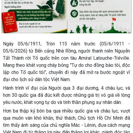
Ngày 05/6/1911, Tròn 115 năm trước (05/6/1911 -
05/6/2026) từ Bến cảng Nhà Rồng, người thanh niên Nguyễn
Tất Thành rời Tổ quốc trên con tàu Amiral Latouche-Tréville.
Mang theo khát vọng cháy bỏng "Tự do cho đồng bào tôi, độc
lập cho Tổ quốc tôi", chuyến đi này đã mở ra bước ngoặt vĩ
đại cho lịch sử dân tộc Việt Nam.
Hành trình vĩ đại của Người qua 3 đại dương, 4 châu lục, và
hơn 30 quốc gia đã đúc kết được những giá trị vô giá về lòng
yêu nước, khát vọng tự do và tinh thần phụng sự nhân dân.
Hơn ba thập kỷ bôn ba qua nhiều quốc gia và châu lục, vượt
qua muôn vàn khó khăn, thử thách, Chủ tịch Hồ Chí Minh đã
tìm thấy ánh sáng của chủ nghĩa Mác - Lênin, đưa cách mạng
Việt Nam đi từ thắng lợi này đến thắng lợi khác, giành độc lập