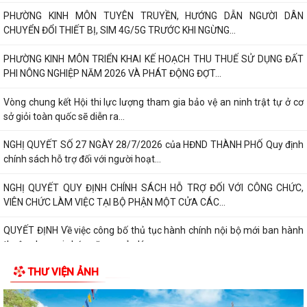
PHƯỜNG KINH MÔN TUYÊN TRUYỀN, HƯỚNG DẪN NGƯỜI DÂN
CHUYỂN ĐỔI THIẾT BỊ, SIM 4G/5G TRƯỚC KHI NGỪNG...
PHƯỜNG KINH MÔN TRIỂN KHAI KẾ HOẠCH THU THUẾ SỬ DỤNG ĐẤT
PHI NÔNG NGHIỆP NĂM 2026 VÀ PHÁT ĐỘNG ĐỢT...
Vòng chung kết Hội thi lực lượng tham gia bảo vệ an ninh trật tự ở cơ
sở giỏi toàn quốc sẽ diễn ra...
NGHỊ QUYẾT SỐ 27 NGÀY 28/7/2026 của HĐND THÀNH PHỐ Quy định
chính sách hỗ trợ đối với người hoạt...
NGHỊ QUYẾT QUY ĐỊNH CHÍNH SÁCH HỖ TRỢ ĐỐI VỚI CÔNG CHỨC,
VIÊN CHỨC LÀM VIỆC TẠI BỘ PHẬN MỘT CỬA CÁC...
QUYẾT ĐỊNH Về việc công bố thủ tục hành chính nội bộ mới ban hành
thuộc phạm vi chức năng quản lý...
THƯ VIỆN ẢNH
QUYẾT ĐỊNH Về việc công bố danh mục thủ tục hành chính được sửa
đổi, bổ sung, bị bãi bỏ thuộc phạm...