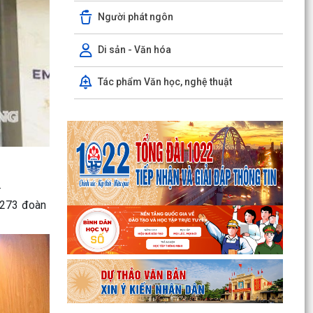
Người phát ngôn
Hướng dẫn cài đặt và sử dụng, nộp thuế qua
dụng ứng dụng eTax Mobile
Di sản - Văn hóa
HẢI PHÒNG THU PHÍ 0 ĐỒNG ĐỐI VỚI 4 LỆ PHÍ VÀ
7 LOẠI PHÍ KHI THỰC HIỆN THỦ TỤC HÀNH
Tác phẩm Văn học, nghệ thuật
CHÍNH TRỰC TUYẾN
Thông báo về việc niêm yết công khai kết quả
triển khai Nghị quyết 04/2026/NQ-HĐND ngày
20/4/2026...
THÔNG BÁO CỦA TRẠM Y TẾ PHƯỜNG KINH
.
MÔN Về việc lập danh sách những phụ nữ sinh
 273 đoàn
con thứ hai trước...
PHƯỜNG KINH MÔN TUYÊN TRUYỀN, HƯỚNG
DẪN NGƯỜI DÂN CHUYỂN ĐỔI THIẾT BỊ, SIM
4G/5G TRƯỚC KHI NGỪNG...
PHƯỜNG KINH MÔN TRIỂN KHAI KẾ HOẠCH THU
THUẾ SỬ DỤNG ĐẤT PHI NÔNG NGHIỆP NĂM