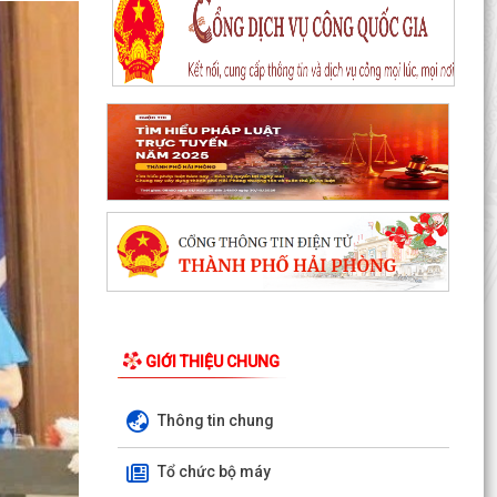
Thông báo Chung kết Hội thi lực lượng tham gia
bảo vệ an ninh, trật tự ở cơ sở giỏi toàn quốc
(lần...
Một số quy định mới về thực hiện thủ tục hành
chính theo cơ chế một cửa, một cửa liên thông
GIỚI THIỆU CHUNG
Quy trình mới về tiếp nhận, giải quyết thủ tục
hành chính trên môi trường điện tử
Thông tin chung
Triển khai nộp thuế sử dụng đất phi nông nghiệp
Tổ chức bộ máy
qua ứng dụng eTax Mobile