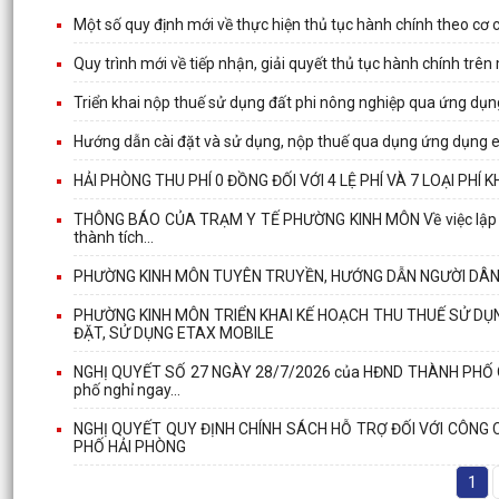
Một số quy định mới về thực hiện thủ tục hành chính theo cơ 
Quy trình mới về tiếp nhận, giải quyết thủ tục hành chính trên
Triển khai nộp thuế sử dụng đất phi nông nghiệp qua ứng dụ
Hướng dẫn cài đặt và sử dụng, nộp thuế qua dụng ứng dụng 
HẢI PHÒNG THU PHÍ 0 ĐỒNG ĐỐI VỚI 4 LỆ PHÍ VÀ 7 LOẠI PH
THÔNG BÁO CỦA TRẠM Y TẾ PHƯỜNG KINH MÔN Về việc lập danh
thành tích...
PHƯỜNG KINH MÔN TUYÊN TRUYỀN, HƯỚNG DẪN NGƯỜI DÂN 
PHƯỜNG KINH MÔN TRIỂN KHAI KẾ HOẠCH THU THUẾ SỬ DỤ
ĐẶT, SỬ DỤNG ETAX MOBILE
NGHỊ QUYẾT SỐ 27 NGÀY 28/7/2026 của HĐND THÀNH PHỐ Quy đ
phố nghỉ ngay...
NGHỊ QUYẾT QUY ĐỊNH CHÍNH SÁCH HỖ TRỢ ĐỐI VỚI CÔNG 
PHỐ HẢI PHÒNG
1