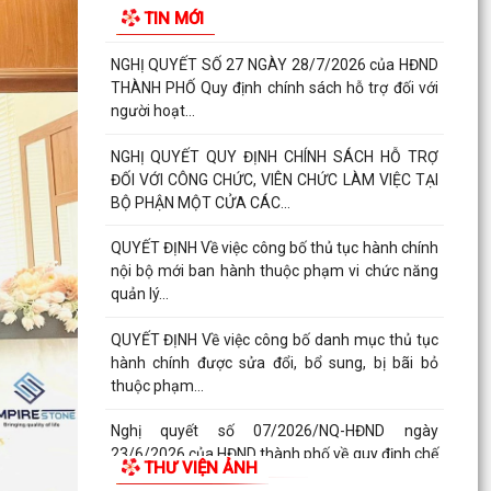
TIN MỚI
2026 VÀ PHÁT ĐỘNG ĐỢT...
NGHỊ QUYẾT SỐ 27 NGÀY 28/7/2026 của HĐND
THÀNH PHỐ Quy định chính sách hỗ trợ đối với
người hoạt...
NGHỊ QUYẾT QUY ĐỊNH CHÍNH SÁCH HỖ TRỢ
ĐỐI VỚI CÔNG CHỨC, VIÊN CHỨC LÀM VIỆC TẠI
BỘ PHẬN MỘT CỬA CÁC...
QUYẾT ĐỊNH Về việc công bố thủ tục hành chính
nội bộ mới ban hành thuộc phạm vi chức năng
quản lý...
QUYẾT ĐỊNH Về việc công bố danh mục thủ tục
hành chính được sửa đổi, bổ sung, bị bãi bỏ
thuộc phạm...
Nghị quyết số 07/2026/NQ-HĐND ngày
23/6/2026 của HĐND thành phố về quy định chế
THƯ VIỆN ẢNH
độ quà tặng của...