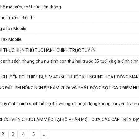
chế một cửa, một cửa liên thông
 môi trường điện tử
ng eTax Mobile
eTax Mobile
Í KHI THỰC HIỆN THỦ TỤC HÀNH CHÍNH TRỰC TUYẾN
 sách những phụ nữ sinh con thứ hai trước 35 tuổi và gia đình sinh 
CHUYỂN ĐỔI THIẾT BỊ, SIM 4G/5G TRƯỚC KHI NGỪNG HOẠT ĐỘNG MẠN
NG ĐẤT PHI NÔNG NGHIỆP NĂM 2026 VÀ PHÁT ĐỘNG ĐỢT CAO ĐIỂM H
ịnh chính sách hỗ trợ đối với người hoạt động không chuyên trách ở
CHỨC, VIÊN CHỨC LÀM VIỆC TẠI BỘ PHẬN MỘT CỬA CÁC CẤP TRÊN Đ
2
3
4
5
...