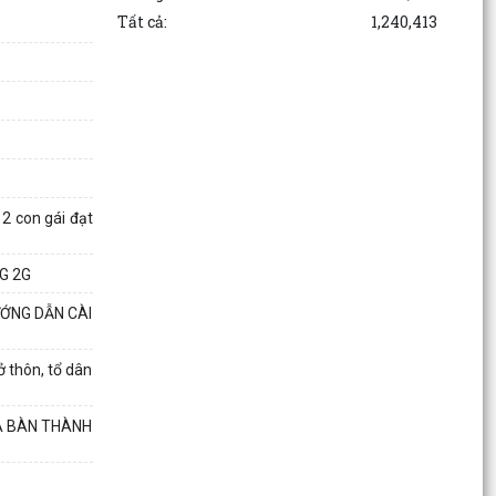
Tất cả:
1,240,413
Thông báo Lịch làm việc của Lãnh đạo HĐND và
UBND phường tuần 32 (từ ngày 03/8/2026 đến
ngày...
Đảng ủy phường Kinh Môn giao ban Bí thư chi
bộ, Tổ trưởng tổ dân phố tháng 8 năm 2026.
Lưu Hạ vô địch Giải bóng đá Thiếu niên U15
2 con gái đạt
phường Kinh Môn hè năm 2026
G 2G
Câu lạc bộ Bóng chuyền hơi tổ dân phố Ngư
Uyên ra mắt các đội bóng trực thuộc
ƯỚNG DẪN CÀI
Phường Kinh Môn triển khai công tác đo đạc,
lập, chỉnh lý bản đồ địa chính, lập hồ sơ địa chính
 thôn, tổ dân
và...
ỊA BÀN THÀNH
Khai mạc Giải bóng đá Thiếu niên U15 phường
Kinh Môn hè năm 2026